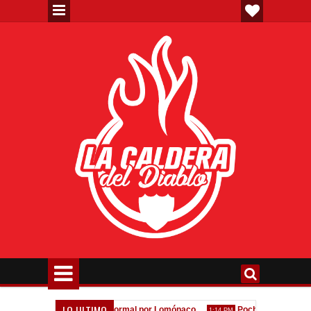
LO ULTIMO
la espera de la oferta formal por Lomónaco
Pocho Román, al ascenso
1:14 PM