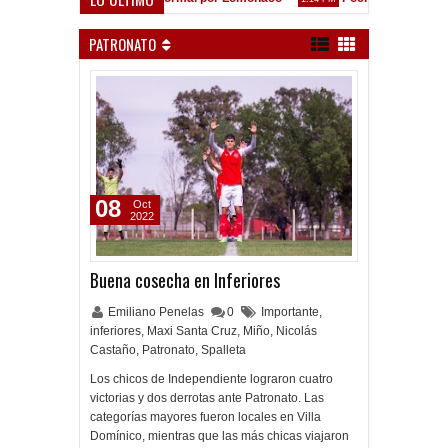
stavo López: "La diferencia entre Vélez e Independiente está en las Inferiores"
PATRONATO
08
Oct
2022
Buena cosecha en Inferiores
Emiliano Penelas
0
Importante
,
inferiores
,
Maxi Santa Cruz
,
Miño
,
Nicolás
Castaño
,
Patronato
,
Spalleta
Los chicos de Independiente lograron cuatro
victorias y dos derrotas ante Patronato. Las
categorías mayores fueron locales en Villa
Domínico, mientras que las más chicas viajaron