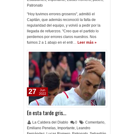
Patronato
"Hoy tuvimos errores groseros", admitió el
Capitán, que además reconoció la falta de
regularidad del equipo, y volvió a pedir por la
llegada de refuerzos. "Creo que el partido lo
perdemos por errores claros nuestros. Nos
fuimos 2 a 1 abajo en el entr…
Leer más »
27
Jun
2022
En esta tarde gris...
La Caldera del Diablo
0
Comentario
,
Emiliano Penelas
,
Importante
,
Leandro
Fernández
,
Lucas Romero
,
Patronato
,
Sebastián