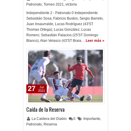
Patronato
,
Torneo 2021
,
victoria
Independiente 2 - Patronato 0 Independiente:
Sebastián Sosa; Fabricio Bustos, Sergio Barreto,
Juan Insaurralde, Lucas Rodríguez (43'ST
Thomas Ortega); Lucas González, Lucas
Romero; Sebastián Palacios (25'ST Domingo
Blanco), Alan Velasco (43'ST Braia…
Leer más »
27
Jul
2021
Caída de la Reserva
La Caldera del Diablo
0
Importante
,
Patronato
,
Reserva