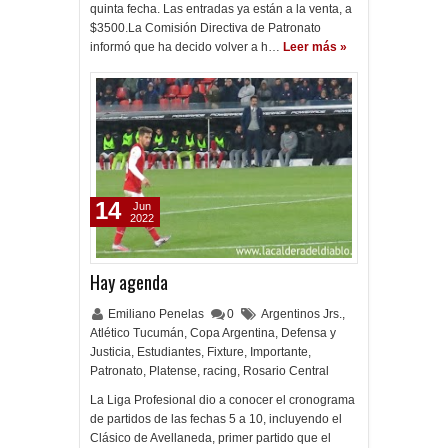
quinta fecha. Las entradas ya están a la venta, a
$3500.La Comisión Directiva de Patronato
informó que ha decido volver a h…
Leer más »
14
Jun
2022
Hay agenda
Emiliano Penelas
0
Argentinos Jrs.
,
Atlético Tucumán
,
Copa Argentina
,
Defensa y
Justicia
,
Estudiantes
,
Fixture
,
Importante
,
Patronato
,
Platense
,
racing
,
Rosario Central
La Liga Profesional dio a conocer el cronograma
de partidos de las fechas 5 a 10, incluyendo el
Clásico de Avellaneda, primer partido que el