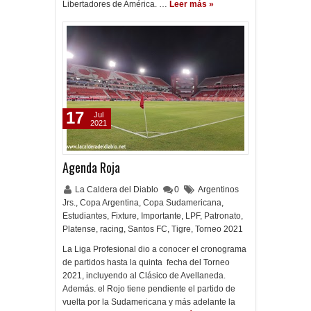
Libertadores de América. …
Leer más »
17
Jul
2021
Agenda Roja
La Caldera del Diablo
0
Argentinos
Jrs.
,
Copa Argentina
,
Copa Sudamericana
,
Estudiantes
,
Fixture
,
Importante
,
LPF
,
Patronato
,
Platense
,
racing
,
Santos FC
,
Tigre
,
Torneo 2021
La Liga Profesional dio a conocer el cronograma
de partidos hasta la quinta fecha del Torneo
2021, incluyendo al Clásico de Avellaneda.
Además. el Rojo tiene pendiente el partido de
vuelta por la Sudamericana y más adelante la