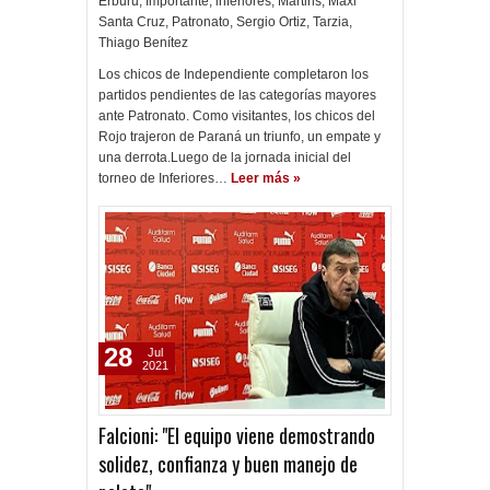
Erburu
,
Importante
,
inferiores
,
Martins
,
Maxi
Santa Cruz
,
Patronato
,
Sergio Ortiz
,
Tarzia
,
Thiago Benítez
Los chicos de Independiente completaron los
partidos pendientes de las categorías mayores
ante Patronato. Como visitantes, los chicos del
Rojo trajeron de Paraná un triunfo, un empate y
una derrota.Luego de la jornada inicial del
torneo de Inferiores…
Leer más »
28
Jul
2021
Falcioni: "El equipo viene demostrando
solidez, confianza y buen manejo de