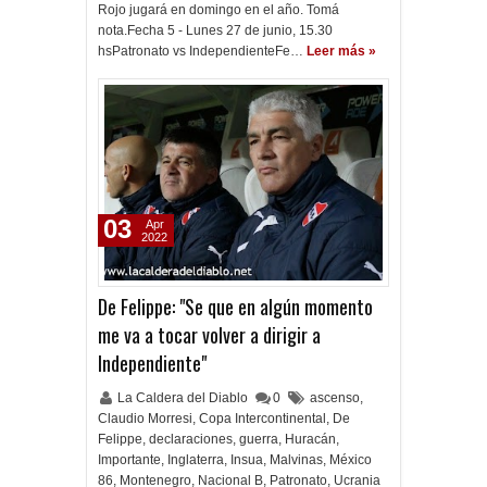
Rojo jugará en domingo en el año. Tomá
nota.Fecha 5 - Lunes 27 de junio, 15.30
hsPatronato vs IndependienteFe…
Leer más »
03
Apr
2022
De Felippe: "Se que en algún momento
me va a tocar volver a dirigir a
Independiente"
La Caldera del Diablo
0
ascenso
,
Claudio Morresi
,
Copa Intercontinental
,
De
Felippe
,
declaraciones
,
guerra
,
Huracán
,
Importante
,
Inglaterra
,
Insua
,
Malvinas
,
México
86
,
Montenegro
,
Nacional B
,
Patronato
,
Ucrania