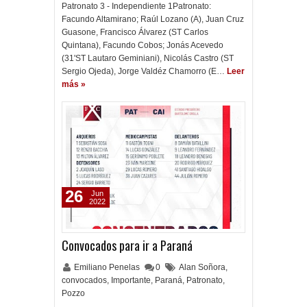
Patronato 3 - Independiente 1Patronato:
Facundo Altamirano; Raúl Lozano (A), Juan Cruz
Guasone, Francisco Álvarez (ST Carlos
Quintana), Facundo Cobos; Jonás Acevedo
(31'ST Lautaro Geminiani), Nicolás Castro (ST
Sergio Ojeda), Jorge Valdéz Chamorro (E…
Leer
más »
26
Jun
2022
Convocados para ir a Paraná
Emiliano Penelas
0
Alan Soñora
,
convocados
,
Importante
,
Paraná
,
Patronato
,
Pozzo