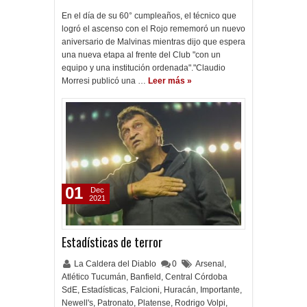
En el día de su 60° cumpleaños, el técnico que
logró el ascenso con el Rojo rememoró un nuevo
aniversario de Malvinas mientras dijo que espera
una nueva etapa al frente del Club "con un
equipo y una institución ordenada"."Claudio
Morresi publicó una …
Leer más »
01
Dec
2021
Estadísticas de terror
La Caldera del Diablo
0
Arsenal
,
Atlético Tucumán
,
Banfield
,
Central Córdoba
SdE
,
Estadísticas
,
Falcioni
,
Huracán
,
Importante
,
Newell's
,
Patronato
,
Platense
,
Rodrigo Volpi
,