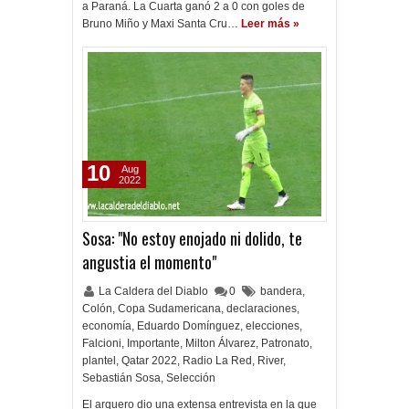
a Paraná. La Cuarta ganó 2 a 0 con goles de
Bruno Miño y Maxi Santa Cru…
Leer más »
10
Aug
2022
Sosa: "No estoy enojado ni dolido, te
angustia el momento"
La Caldera del Diablo
0
bandera
,
Colón
,
Copa Sudamericana
,
declaraciones
,
economía
,
Eduardo Domínguez
,
elecciones
,
Falcioni
,
Importante
,
Milton Álvarez
,
Patronato
,
plantel
,
Qatar 2022
,
Radio La Red
,
River
,
Sebastián Sosa
,
Selección
El arquero dio una extensa entrevista en la que