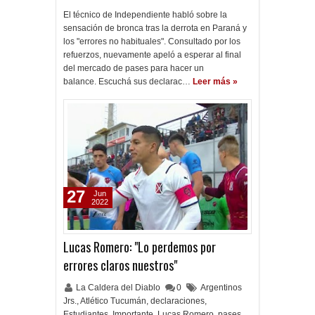
El técnico de Independiente habló sobre la
sensación de bronca tras la derrota en Paraná y
los "errores no habituales". Consultado por los
refuerzos, nuevamente apeló a esperar al final
del mercado de pases para hacer un
balance. Escuchá sus declarac…
Leer más »
27
Jun
2022
Lucas Romero: "Lo perdemos por
errores claros nuestros"
La Caldera del Diablo
0
Argentinos
Jrs.
,
Atlético Tucumán
,
declaraciones
,
Estudiantes
,
Importante
,
Lucas Romero
,
pases
,