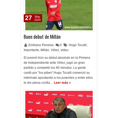
27
May
2024
Buen debut de Millán
Emiliano Penelas
0
Hugo Tocalli
,
Importante
,
Millán
,
Vélez
,
video
El juvenil hizo su debut absoluto en la Primera
de Independiente ante Vélez, jugó un gran
partido y completó los 90 minutos. La gente
cantó por "los pibes".Hugo Tocalli comenzó su
interinato apostando a los juveniles y entre ellos
le dio plena confia…
Leer más »