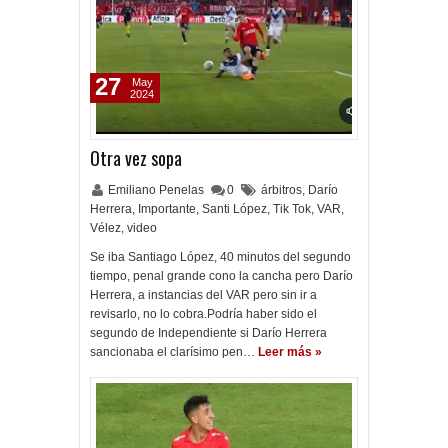
27
May
2024
Otra vez sopa
Emiliano Penelas
0
árbitros
,
Darío
Herrera
,
Importante
,
Santi López
,
Tik Tok
,
VAR
,
Vélez
,
video
Se iba Santiago López, 40 minutos del segundo
tiempo, penal grande cono la cancha pero Darío
Herrera, a instancias del VAR pero sin ir a
revisarlo, no lo cobra.Podría haber sido el
segundo de Independiente si Darío Herrera
sancionaba el clarísimo pen…
Leer más »