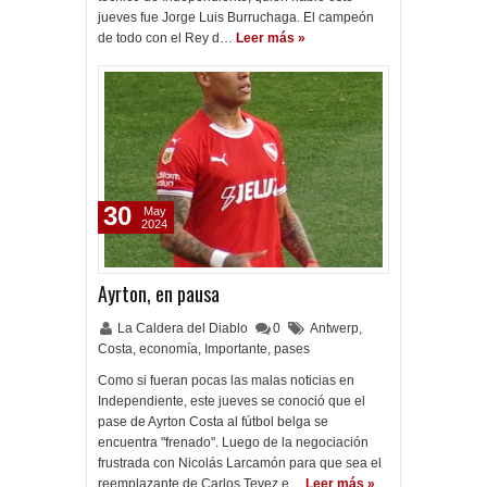
jueves fue Jorge Luis Burruchaga. El campeón
de todo con el Rey d…
Leer más »
30
May
2024
Ayrton, en pausa
La Caldera del Diablo
0
Antwerp
,
Costa
,
economía
,
Importante
,
pases
Como si fueran pocas las malas noticias en
Independiente, este jueves se conoció que el
pase de Ayrton Costa al fútbol belga se
encuentra "frenado". Luego de la negociación
frustrada con Nicolás Larcamón para que sea el
reemplazante de Carlos Tevez e…
Leer más »