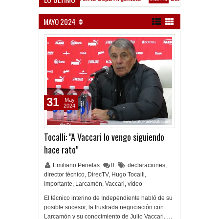
enó en Liniers
MAYO 2024
31
May
2024
Tocalli: "A Vaccari lo vengo siguiendo
hace rato"
Emiliano Penelas
0
declaraciones
,
director técnico
,
DirecTV
,
Hugo Tocalli
,
Importante
,
Larcamón
,
Vaccari
,
video
El técnico interino de Independiente habló de su
posible sucesor, la frustrada negociación con
Larcamón y su conocimiento de Julio Vaccari. …