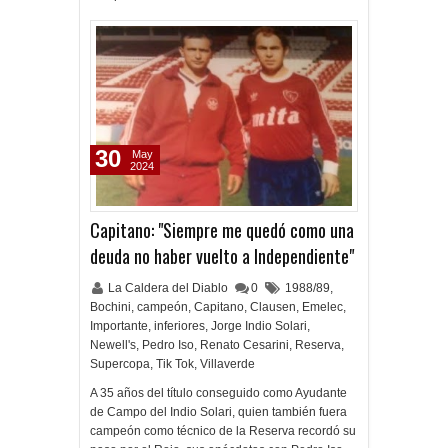
30
May
2024
Capitano: "Siempre me quedó como una
deuda no haber vuelto a Independiente"
La Caldera del Diablo
0
1988/89
,
Bochini
,
campeón
,
Capitano
,
Clausen
,
Emelec
,
Importante
,
inferiores
,
Jorge Indio Solari
,
Newell's
,
Pedro Iso
,
Renato Cesarini
,
Reserva
,
Supercopa
,
Tik Tok
,
Villaverde
A 35 años del título conseguido como Ayudante
de Campo del Indio Solari, quien también fuera
campeón como técnico de la Reserva recordó su