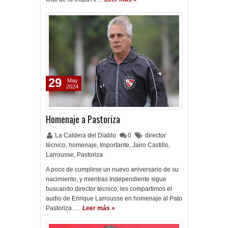
29
May
2024
Homenaje a Pastoriza
La Caldera del Diablo
0
director
técnico
,
homenaje
,
Importante
,
Jairo Castillo
,
Larrousse
,
Pastoriza
A poco de cumplirse un nuevo aniversario de su
nacimiento, y mientras Independiente sigue
buscando director técnico, les compartimos el
audio de Enrique Larrousse en homenaje al Pato
Pastoriza. …
Leer más »