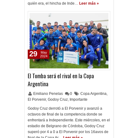
quién era, el hincha de Inde…
Leer más »
29
May
2024
El Tomba será el rival en la Copa
Argentina
Emiliano Penelas
0
Copa Argentina
,
El Porvenir
,
Godoy Cruz
,
Importante
Godoy Cruz derrotó a El Porvenir y avanzó a
octavos de final de la competencia donde se
enfrentará a Independiente. Este miércoles, en el
estadio de Belgrano de Córdoba, Godoy Cruz
superó por 4 a 0 a El Porvenir por los 16avos de
final de la Copa Ar…
Leer más »