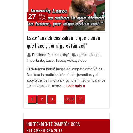
27
May
2024
Laso: "Los chicos saben lo que tienen
que hacer, por algo están acá"
Emiliano Penelas
0
declaraciones
,
Importante
,
Laso
,
Tevez
,
Vélez
,
video
El defensor habló luego del empate ente Vélez.
Destacó la participación de los juveniles y el
apoyo de los hinchas, y también hizo un balance
de la salida de Tevez.…
Leer más »
1
2
3
...
3868
»
INDEPENDIENTE CAMPEÓN COPA
SUDAMERICANA 2017