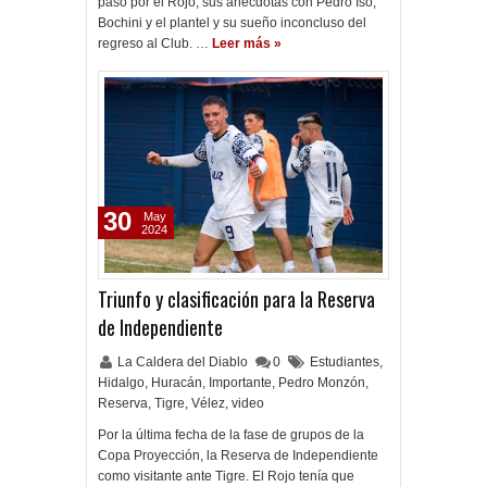
paso por el Rojo, sus anécdotas con Pedro Iso,
Bochini y el plantel y su sueño inconcluso del
regreso al Club. …
Leer más »
30
May
2024
Triunfo y clasificación para la Reserva
de Independiente
La Caldera del Diablo
0
Estudiantes
,
Hidalgo
,
Huracán
,
Importante
,
Pedro Monzón
,
Reserva
,
Tigre
,
Vélez
,
video
Por la última fecha de la fase de grupos de la
Copa Proyección, la Reserva de Independiente
como visitante ante Tigre. El Rojo tenía que