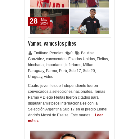
28
May
2024
Vamos, vamos los pibes
Emiliano Penelas
0
Bautista
González
,
convocados
,
Estados Unidos
,
Fleitas
,
hinchada
,
Importante
,
inferiores
,
Millán
,
Paraguay
,
Parmo
,
Perú
,
Sub 17
,
Sub 20
,
Uruguay
,
video
Cuatro juveniles de Independiente fueron
convocados a selecciones nacionales. Tomás
Parmo y Diego Fleitas fueron citados para
disputar amistosos internacionales con la
Selección Argentina Sub 17 en el predio Lionel
Andrés Messi de Ezeiza. Este martes…
Leer
más »