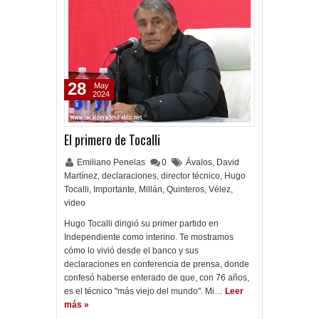
28
May
2024
El primero de Tocalli
Emiliano Penelas
0
Ávalos
,
David
Martínez
,
declaraciones
,
director técnico
,
Hugo
Tocalli
,
Importante
,
Millán
,
Quinteros
,
Vélez
,
video
Hugo Tocalli dirigió su primer partido en
Independiente como interino. Te mostramos
cómo lo vivió desde el banco y sus
declaraciones en conferencia de prensa, donde
confesó haberse enterado de que, con 76 años,
es el técnico "más viejo del mundo". Mi…
Leer
más »