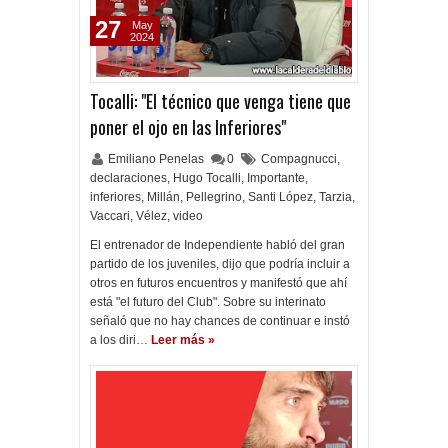
27
May
2024
Tocalli: "El técnico que venga tiene que
poner el ojo en las Inferiores"
Emiliano Penelas
0
Compagnucci
,
declaraciones
,
Hugo Tocalli
,
Importante
,
inferiores
,
Millán
,
Pellegrino
,
Santi López
,
Tarzia
,
Vaccari
,
Vélez
,
video
El entrenador de Independiente habló del gran
partido de los juveniles, dijo que podría incluir a
otros en futuros encuentros y manifestó que ahí
está "el futuro del Club". Sobre su interinato
señaló que no hay chances de continuar e instó
a los diri…
Leer más »