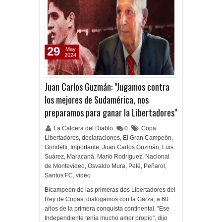
29
May
2024
Juan Carlos Guzmán: "Jugamos contra
los mejores de Sudamérica, nos
preparamos para ganar la Libertadores"
La Caldera del Diablo
0
Copa
Libertadores
,
declaraciones
,
El Gran Campeón
,
Grindetti
,
Importante
,
Juan Carlos Guzmán
,
Luis
Suárez
,
Maracaná
,
Mario Rodríguez
,
Nacional
de Montevideo
,
Osvaldo Mura
,
Pelé
,
Peñarol
,
Santos FC
,
video
Bicampeón de las primeras dos Libertadores del
Rey de Copas, dialogamos con la Garza, a 60
años de la primera conquista continental. "Ese
Independiente tenía mucho amor propio", dijo