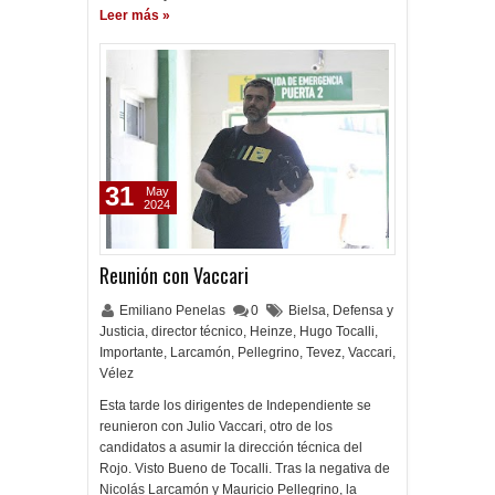
Leer más »
31
May
2024
Reunión con Vaccari
Emiliano Penelas
0
Bielsa
,
Defensa y
Justicia
,
director técnico
,
Heinze
,
Hugo Tocalli
,
Importante
,
Larcamón
,
Pellegrino
,
Tevez
,
Vaccari
,
Vélez
Esta tarde los dirigentes de Independiente se
reunieron con Julio Vaccari, otro de los
candidatos a asumir la dirección técnica del
Rojo. Visto Bueno de Tocalli. Tras la negativa de
Nicolás Larcamón y Mauricio Pellegrino, la