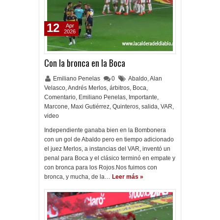
12
Apr
2026
Con la bronca en la Boca
Emiliano Penelas
0
Abaldo
,
Alan
Velasco
,
Andrés Merlos
,
árbitros
,
Boca
,
Comentario
,
Emiliano Penelas
,
Importante
,
Marcone
,
Maxi Gutiérrez
,
Quinteros
,
salida
,
VAR
,
video
Independiente ganaba bien en la Bombonera
con un gol de Abaldo pero en tiempo adicionado
el juez Merlos, a instancias del VAR, inventó un
penal para Boca y el clásico terminó en empate y
con bronca para los Rojos.Nos fuimos con
bronca, y mucha, de la…
Leer más »