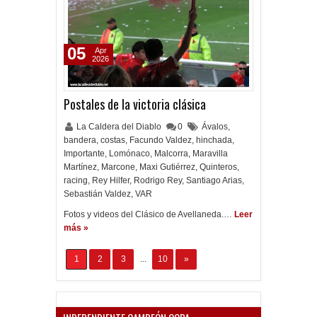
05
Apr
2026
Postales de la victoria clásica
La Caldera del Diablo
0
Ávalos
,
bandera
,
costas
,
Facundo Valdez
,
hinchada
,
Importante
,
Lomónaco
,
Malcorra
,
Maravilla
Martínez
,
Marcone
,
Maxi Gutiérrez
,
Quinteros
,
racing
,
Rey Hilfer
,
Rodrigo Rey
,
Santiago Arias
,
Sebastián Valdez
,
VAR
Fotos y videos del Clásico de Avellaneda.…
Leer
más »
1
2
3
...
10
»