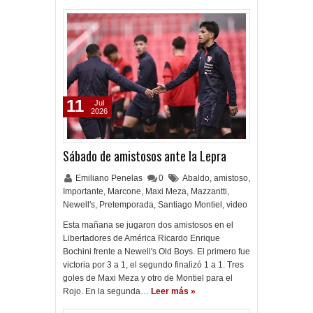
11
Jul
2026
Sábado de amistosos ante la Lepra
Emiliano Penelas
0
Abaldo
,
amistoso
,
Importante
,
Marcone
,
Maxi Meza
,
Mazzantti
,
Newell's
,
Pretemporada
,
Santiago Montiel
,
video
Esta mañana se jugaron dos amistosos en el
Libertadores de América Ricardo Enrique
Bochini frente a Newell's Old Boys. El primero fue
victoria por 3 a 1, el segundo finalizó 1 a 1. Tres
goles de Maxi Meza y otro de Montiel para el
Rojo. En la segunda…
Leer más »