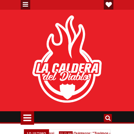
LO ULTIMO
Homenaje a Jorge Messi
Quinteros: "Tuvimos dos errores, nos equ
02:15 AM