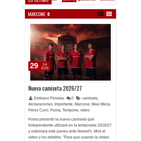
nvocados ante el Calamar
MARCONE
29
Jul
2026
Nueva camiseta 2026/27
Emiliano Penelas
0
camiseta
,
declaraciones
,
Importante
,
Marcone
,
Maxi Meza
,
Pérez Curci
,
Puma
,
Tempone
,
video
Puma presentó la nueva camiseta qué
Independiente utilizará en la temporada 2026/27
y estrenará este jueves ante Newell's. Mirá el
video y los detalles. "Para que cuando la vistan,