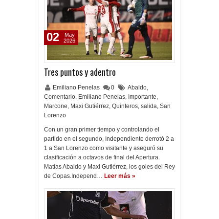
02
May
2026
Tres puntos y adentro
Emiliano Penelas
0
Abaldo
,
Comentario
,
Emiliano Penelas
,
Importante
,
Marcone
,
Maxi Gutiérrez
,
Quinteros
,
salida
,
San
Lorenzo
Con un gran primer tiempo y controlando el
partido en el segundo, Independiente derrotó 2 a
1 a San Lorenzo como visitante y aseguró su
clasificación a octavos de final del Apertura.
Matías Abaldo y Maxi Gutiérrez, los goles del Rey
de Copas.Independ…
Leer más »