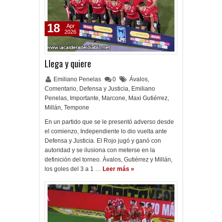
18
Apr
2026
Llega y quiere
Emiliano Penelas
0
Ávalos
,
Comentario
,
Defensa y Justicia
,
Emiliano
Penelas
,
Importante
,
Marcone
,
Maxi Gutiérrez
,
Millán
,
Tempone
En un partido que se le presentó adverso desde
el comienzo, Independiente lo dio vuelta ante
Defensa y Justicia. El Rojo jugó y ganó con
autoridad y se ilusiona con meterse en la
definición del torneo. Ávalos, Gutiérrez y Millán,
los goles del 3 a 1 …
Leer más »