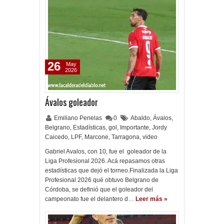
26
May
2026
Ávalos goleador
Emiliano Penelas
0
Abaldo
,
Ávalos
,
Belgrano
,
Estadísticas
,
gol
,
Importante
,
Jordy
Caicedo
,
LPF
,
Marcone
,
Tarragona
,
video
Gabriel Avalos, con 10, fue el goleador de la
Liga Profesional 2026. Acá repasamos otras
estadísticas que dejó el torneo.Finalizada la Liga
Profesional 2026 qué obtuvo Belgrano de
Córdoba, se definió que el goleador del
campeonato fue el delantero d…
Leer más »