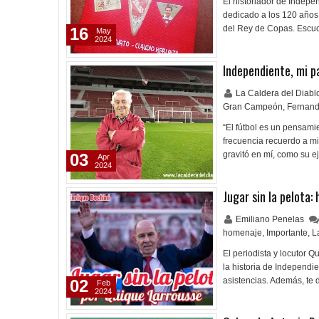
El historiador de Indepen
dedicado a los 120 años
del Rey de Copas. Escuc
16
May
2024
Independiente, mi p
La Caldera del Diab
Gran Campeón
,
Fernand
“El fútbol es un pensam
frecuencia recuerdo a mi
gravitó en mí, como su 
03
Apr
2024
Jugar sin la pelota:
Emiliano Penelas
homenaje
,
Importante
,
L
El periodista y locutor 
la historia de Independi
asistencias. Además, te 
02
Feb
2024