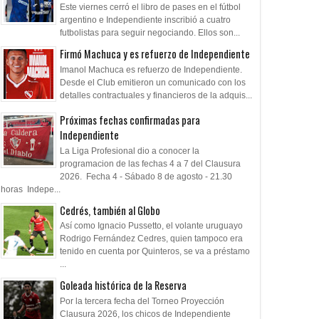
Este viernes cerró el libro de pases en el fútbol
argentino e Independiente inscribió a cuatro
futbolistas para seguir negociando. Ellos son...
Firmó Machuca y es refuerzo de Independiente
Imanol Machuca es refuerzo de Independiente.
Desde el Club emitieron un comunicado con los
detalles contractuales y financieros de la adquis...
Próximas fechas confirmadas para
Independiente
La Liga Profesional dio a conocer la
programacion de las fechas 4 a 7 del Clausura
2026. Fecha 4 - Sábado 8 de agosto - 21.30
horas Indepe...
Cedrés, también al Globo
Así como Ignacio Pussetto, el volante uruguayo
Rodrigo Fernández Cedres, quien tampoco era
tenido en cuenta por Quinteros, se va a préstamo
...
Goleada histórica de la Reserva
Por la tercera fecha del Torneo Proyección
Clausura 2026, los chicos de Independiente