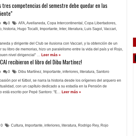
as tres competencias del semestre debe quedar en las
iente"
lo
0
AFA
,
Avellaneda
,
Copa Intercontinental
,
Copa Libertadores
,
o
,
historia
,
Hugo Tocalli
,
Importante
,
Inter
,
literatura
,
Luis Sagol
,
Vaccari
,
aneda y dirigente del Club se ilusiona con Vaccari, y la obtención de un
ar su libro de memorias, hizo un paralelismo entre la vida del país y el Rojo,
buen nivel dirigencial" …
Leer más »
CAI recibieron el libro del Dibu Martínez!
lo
0
Dibu Martínez
,
Importante
,
inferiores
,
literatura
,
Santoro
asión por el fútbol, se narra la historia desde los orígenes del arquero en
ctualidad, con un capítulo dedicado a su estadía en la Pensión de
o está escrito por Pepé Santoro: "E…
Leer más »
0
Cultura
,
Importante
,
inferiores
,
literatura
,
Rodrigo Rey
,
Rojo