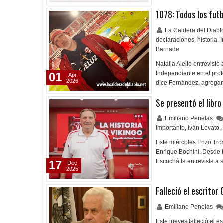
1078: Todos los fut
La Caldera del Diab
declaraciones
,
historia
,
I
Barnade
Natalia Aiello entrevist
Independiente en el prof
01
Apr
2026
dice Fernández, agregan
Se presentó el libro
Emiliano Penelas
Importante
,
Iván Levato
,
Este miércoles Enzo Tros
Enrique Bochini. Desde h
Escuchá la entrevista a 
17
Dec
2025
Falleció el escrito
Emiliano Penelas
Este jueves falleció el es