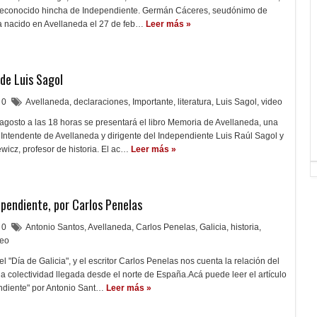
 reconocido hincha de Independiente. Germán Cáceres, seudónimo de
 nacido en Avellaneda el 27 de feb…
Leer más »
 de Luis Sagol
0
Avellaneda
,
declaraciones
,
Importante
,
literatura
,
Luis Sagol
,
video
agosto a las 18 horas se presentará el libro Memoria de Avellaneda, una
 Intendente de Avellaneda y dirigente del Independiente Luis Raúl Sagol y
icz, profesor de historia. El ac…
Leer más »
ependiente, por Carlos Penelas
0
Antonio Santos
,
Avellaneda
,
Carlos Penelas
,
Galicia
,
historia
,
deo
 el "Día de Galicia", y el escritor Carlos Penelas nos cuenta la relación del
a colectividad llegada desde el norte de España.Acá puede leer el artículo
ndiente" por Antonio Sant…
Leer más »