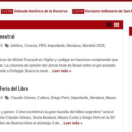
Goleada histórica de la Reserva
Reclamo millonario de San Martín 
PM
1:52 PM
 neutral
0
árbitros
,
Croacia
,
FIFA
,
Importante
,
literatura
,
Mundial 2026
,
icas de Michel Foucault en Vigilar y castigar es hacernos comprender que
ral. La columna de opinión del Jornal Nota de Brasil sobre el gol anulado
rente a Portugal. Busca la neutr…
Leer más »
Feria del Libro
0
Claudio Gómez
,
Cultura
,
Diego Perri
,
Importante
,
literatura
,
Mauro
y ganen. Cómo escribimos la gran hazaña del fútbol argentino" será el
darán Claudio Gómez, Sonia Budassi, Mauro Cunto y Diego Perri en la 50°
Libro de Buenos Aires el domingo 3 de…
Leer más »