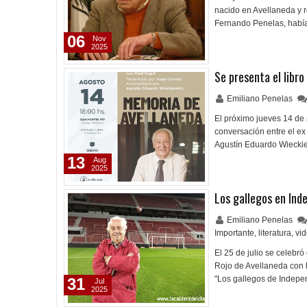
nacido en Avellaneda y
Fernando Penelas, había
06
Nov
2025
Se presenta el libro
Emiliano Penelas
El próximo jueves 14 de 
conversación entre el ex
Agustín Eduardo Wieckiew
13
Aug
2025
Los gallegos en Ind
Emiliano Penelas
Importante
,
literatura
,
vi
El 25 de julio se celebró
Rojo de Avellaneda con l
"Los gallegos de Indepe
31
Jul
2025