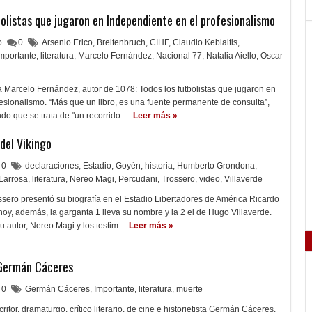
bolistas que jugaron en Independiente en el profesionalismo
lo
0
Arsenio Erico
,
Breitenbruch
,
CIHF
,
Claudio Keblaitis
,
mportante
,
literatura
,
Marcelo Fernández
,
Nacional 77
,
Natalia Aiello
,
Oscar
ó a Marcelo Fernández, autor de 1078: Todos los futbolistas que jugaron en
esionalismo. “Más que un libro, es una fuente permanente de consulta”,
do que se trata de "un recorrido …
Leer más »
 del Vikingo
0
declaraciones
,
Estadio
,
Goyén
,
historia
,
Humberto Grondona
,
Larrosa
,
literatura
,
Nereo Magi
,
Percudani
,
Trossero
,
video
,
Villaverde
sero presentó su biografía en el Estadio Libertadores de América Ricardo
oy, además, la garganta 1 lleva su nombre y la 2 el de Hugo Villaverde.
su autor, Nereo Magi y los testim…
Leer más »
r Germán Cáceres
0
Germán Cáceres
,
Importante
,
literatura
,
muerte
critor, dramaturgo, crítico literario, de cine e historietista Germán Cáceres,