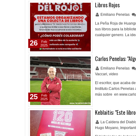
Libros Rojos
Emiliano Penelas
La Peña Roja de Huangu
sus libros para la bibli
cualquier genero. La ide
26
Feb
2025
Carlos Penelas: "Alg
Emiliano Penelas
Vaccari
,
video
El escritor, que acaba de
Instituto.Carlos Penelas
más sobre en www.carl
25
Feb
2025
Keblaitis: "Este lib
La Caldera del Diab
Hugo Moyano
,
Importan