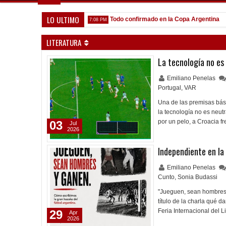
LO ULTIMO
que venga gente nueva"
Todo confirmado en la Copa Argentina
7:08 PM
5:13 
LITERATURA
La tecnología no es
Emiliano Penelas
Portugal
,
VAR
Una de las premisas bás
la tecnología no es neut
por un pelo, a Croacia f
03
Jul
2026
Independiente en la 
Emiliano Penelas
Cunto
,
Sonia Budassi
"Jueguen, sean hombres 
título de la charla qué 
Feria Internacional del 
29
Apr
2026