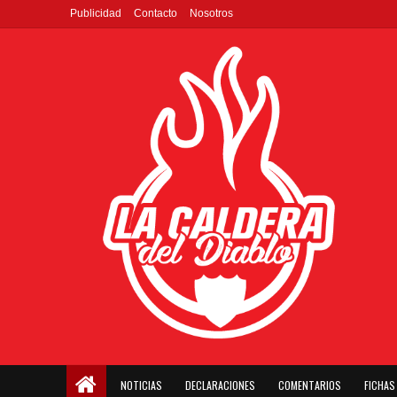
Publicidad
Contacto
Nosotros
NOTICIAS
DECLARACIONES
COMENTARIOS
FICHAS