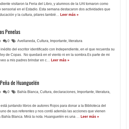
diente visitaron la Feria del Libro, y alumnos de la UAI tomaron como
o sensorial en el Estadio. Esta semana destacaron dos actividades que
educación y la cultura, pilares tambié…
Leer más »
los Penelas
lo
0
Avellaneda
,
Cultura
,
Importante
,
literatura
édito del escritor identificado con Independiente, en el que recuerda su
l Rey de Copas. No quedará en el viento ni en la sombra.Es parte de mi
í veo a mis padres brindar en c…
Leer más »
a Peña de Huanguelén
lo
0
Bahía Blanca
,
Cultura
,
declaraciones
,
Importante
,
literatura
,
tá juntando libros de autores Rojos para donar a la Biblioteca del
uno de sus referentes y nos contó además las acciones que vienen
a Bahía Blanca. Mirá la nota. Huanguelén es una …
Leer más »