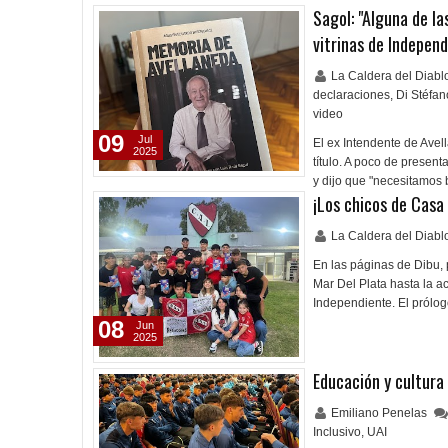
Sagol: "Alguna de l
vitrinas de Independ
La Caldera del Diab
declaraciones
,
Di Stéfan
video
09
Jul
El ex Intendente de Avell
2025
título. A poco de present
y dijo que "necesitamos 
¡Los chicos de Casa 
La Caldera del Diab
En las páginas de Dibu, p
Mar Del Plata hasta la a
Independiente. El prólog
08
Jun
2025
Educación y cultura
Emiliano Penelas
Inclusivo
,
UAI