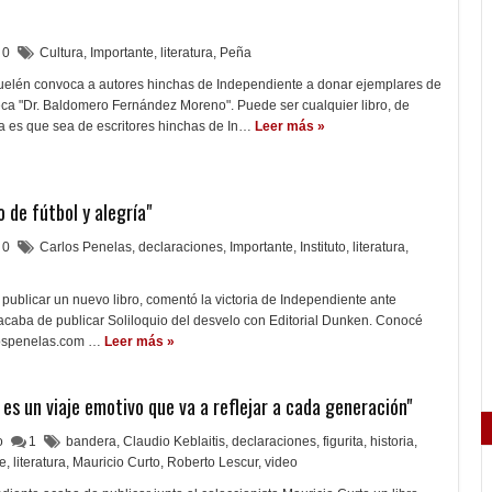
0
Cultura
,
Importante
,
literatura
,
Peña
elén convoca a autores hinchas de Independiente a donar ejemplares de
oteca "Dr. Baldomero Fernández Moreno". Puede ser cualquier libro, de
a es que sea de escritores hinchas de In…
Leer más »
o de fútbol y alegría"
0
Carlos Penelas
,
declaraciones
,
Importante
,
Instituto
,
literatura
,
 publicar un nuevo libro, comentó la victoria de Independiente ante
 acaba de publicar Soliloquio del desvelo con Editorial Dunken. Conocé
ospenelas.com …
Leer más »
ro es un viaje emotivo que va a reflejar a cada generación"
lo
1
bandera
,
Claudio Keblaitis
,
declaraciones
,
figurita
,
historia
,
te
,
literatura
,
Mauricio Curto
,
Roberto Lescur
,
video