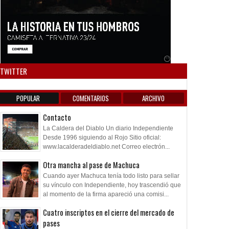
Anuncio SOICOS
TWITTER
POPULAR
COMENTARIOS
ARCHIVO
Contacto
La Caldera del Diablo Un diario Independiente
Desde 1996 siguiendo al Rojo Sitio oficial:
www.lacalderadeldiablo.net Correo electrón...
Otra mancha al pase de Machuca
Cuando ayer Machuca tenía todo listo para sellar
su vínculo con Independiente, hoy trascendió que
al momento de la firma apareció una comisi...
Cuatro inscriptos en el cierre del mercado de
pases