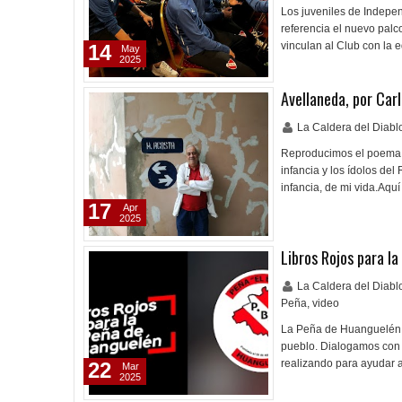
Los juveniles de Indepen
referencia el nuevo palc
vinculan al Club con la 
14
May
2025
Avellaneda, por Car
La Caldera del Diab
Reproducimos el poema in
infancia y los ídolos de
infancia, de mi vida.Aqu
17
Apr
2025
Libros Rojos para l
La Caldera del Diab
Peña
,
video
La Peña de Huanguelén es
pueblo. Dialogamos con 
realizando para ayudar 
22
Mar
2025