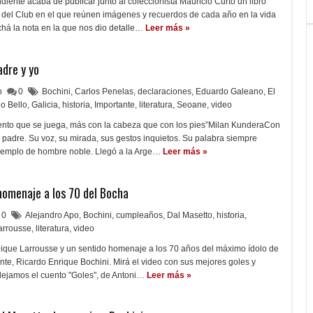
diente acaba de publicar junto al coleccionista Mauricio Curto un libro
 del Club en el que reúnen imágenes y recuerdos de cada año en la vida
há la nota en la que nos dio detalle…
Leer más »
adre y yo
lo
0
Bochini
,
Carlos Penelas
,
declaraciones
,
Eduardo Galeano
,
El
o Bello
,
Galicia
,
historia
,
Importante
,
literatura
,
Seoane
,
video
iento que se juega, más con la cabeza que con los pies”Milan KunderaCon
 padre. Su voz, su mirada, sus gestos inquietos. Su palabra siempre
ejemplo de hombre noble. Llegó a la Arge…
Leer más »
 homenaje a los 70 del Bocha
0
Alejandro Apo
,
Bochini
,
cumpleaños
,
Dal Masetto
,
historia
,
arrousse
,
literatura
,
video
Quique Larrousse y un sentido homenaje a los 70 años del máximo ídolo de
ente, Ricardo Enrique Bochini. Mirá el video con sus mejores goles y
dejamos el cuento "Goles", de Antoni…
Leer más »