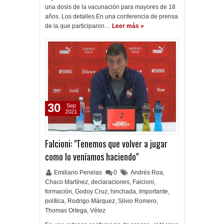
una dosis de la vacunación para mayores de 18
años. Los detalles.En una conferencia de prensa
de la que participaron…
Leer más »
30
Sep
2021
Falcioni: "Tenemos que volver a jugar
como lo veníamos haciendo"
Emiliano Penelas
0
Andrés Roa
,
Chaco Martínez
,
declaraciones
,
Falcioni
,
formación
,
Godoy Cruz
,
hinchada
,
Importante
,
política
,
Rodrigo Márquez
,
Silvio Romero
,
Thomas Ortega
,
Vélez