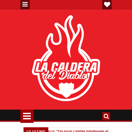
LO ULTIMO
tieron”
Fedorco: "Un error cambia totalmente el partido"
02:07 AM
11:51 PM