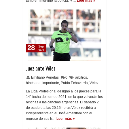
también intervino la policía. M…
Leer más »
28
Sep
2021
Juez ante Vélez
Emiliano Penelas
0
árbitros
,
hinchada
,
Importante
,
Pablo Echavarría
,
Vélez
La Liga Profesional designó a los jueces para la
14° fecha del torneo 2021, en la que volverán los
hinchas a las canchas argentinas. El sábado 2
de octubre a las 20.15 horas Vélez recibirá a
Independiente en el José Amalfitani con el
regreso de sus h…
Leer más »