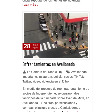
oficial repudiando los hechos de violencia.…
Leer más »
28
Sep
2021
Enfrentamientos en Avellaneda
La Caldera del Diablo
0
Avellaneda
,
Importante
,
Instagram
,
policía
,
socios
,
Tik Tok
,
Twitter
,
video
,
violencia en el fútbol
En medio del proceso de reempadronamiento de
socios de Independiente, se cruzaron dos
facciones de la hinchada sobre Avenida Mitre, en
Avellaneda. Hubo tiros, persecusiones y
corridas, e incluso cruces a Capital, donde