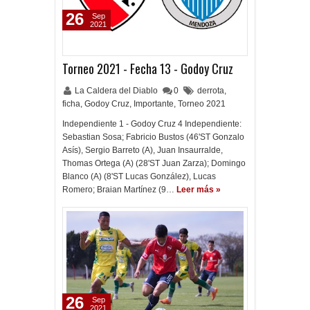
26
Sep
2021
Torneo 2021 - Fecha 13 - Godoy Cruz
La Caldera del Diablo
0
derrota
,
ficha
,
Godoy Cruz
,
Importante
,
Torneo 2021
Independiente 1 - Godoy Cruz 4 Independiente:
Sebastian Sosa; Fabricio Bustos (46'ST Gonzalo
Asís), Sergio Barreto (A), Juan Insaurralde,
Thomas Ortega (A) (28'ST Juan Zarza); Domingo
Blanco (A) (8'ST Lucas González), Lucas
Romero; Braian Martínez (9…
Leer más »
26
Sep
2021