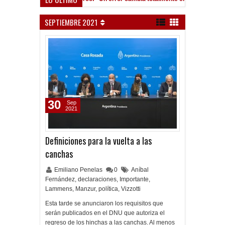
án, al ascenso holandés
SEPTIEMBRE 2021
30
Sep
2021
Definiciones para la vuelta a las
canchas
Emiliano Penelas
0
Aníbal
Fernández
,
declaraciones
,
Importante
,
Lammens
,
Manzur
,
política
,
Vizzotti
Esta tarde se anunciaron los requisitos que
serán publicados en el DNU que autoriza el
regreso de los hinchas a las canchas. Al menos