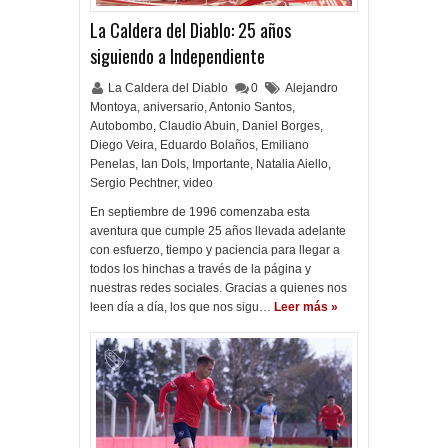
La Caldera del Diablo: 25 años
siguiendo a Independiente
La Caldera del Diablo
0
Alejandro
Montoya
,
aniversario
,
Antonio Santos
,
Autobombo
,
Claudio Abuin
,
Daniel Borges
,
Diego Veira
,
Eduardo Bolaños
,
Emiliano
Penelas
,
Ian Dols
,
Importante
,
Natalia Aiello
,
Sergio Pechtner
,
video
En septiembre de 1996 comenzaba esta
aventura que cumple 25 años llevada adelante
con esfuerzo, tiempo y paciencia para llegar a
todos los hinchas a través de la página y
nuestras redes sociales. Gracias a quienes nos
leen día a día, los que nos sigu…
Leer más »