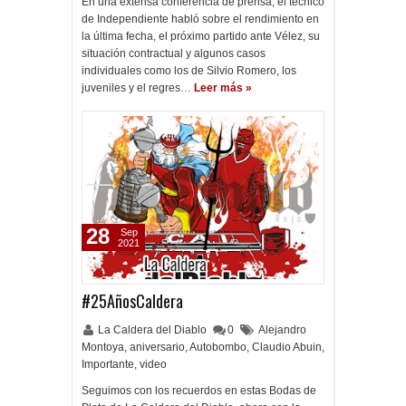
En una extensa conferencia de prensa, el técnico
de Independiente habló sobre el rendimiento en
la última fecha, el próximo partido ante Vélez, su
situación contractual y algunos casos
individuales como los de Silvio Romero, los
juveniles y el regres…
Leer más »
28
Sep
2021
#25AñosCaldera
La Caldera del Diablo
0
Alejandro
Montoya
,
aniversario
,
Autobombo
,
Claudio Abuin
,
Importante
,
video
Seguimos con los recuerdos en estas Bodas de