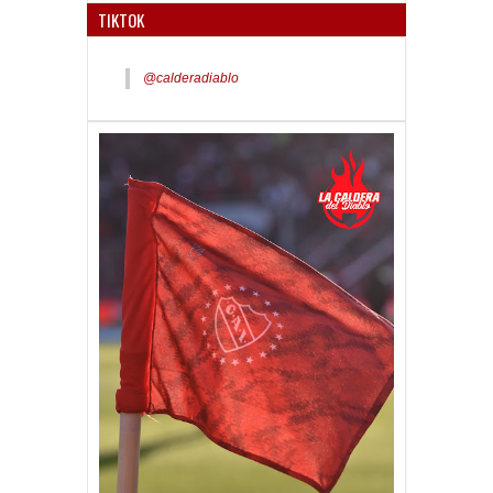
TIKTOK
@calderadiablo