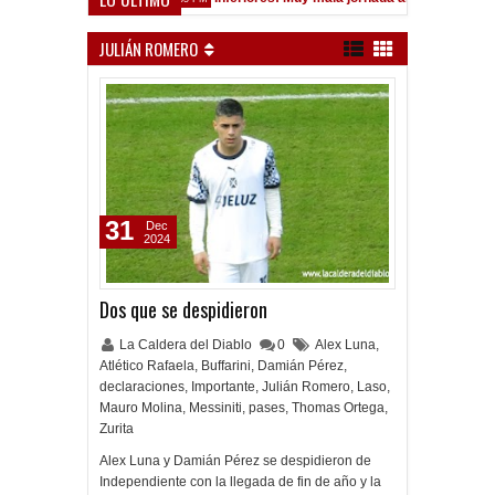
JULIÁN ROMERO
31
Dec
2024
Dos que se despidieron
La Caldera del Diablo
0
Alex Luna
,
Atlético Rafaela
,
Buffarini
,
Damián Pérez
,
declaraciones
,
Importante
,
Julián Romero
,
Laso
,
Mauro Molina
,
Messiniti
,
pases
,
Thomas Ortega
,
Zurita
Alex Luna y Damián Pérez se despidieron de
Independiente con la llegada de fin de año y la