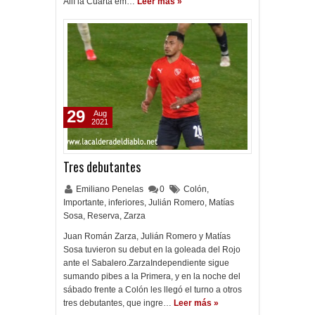
Allí la Cuarta em…
Leer más »
29
Aug
2021
Tres debutantes
Emiliano Penelas
0
Colón
,
Importante
,
inferiores
,
Julián Romero
,
Matías
Sosa
,
Reserva
,
Zarza
Juan Román Zarza, Julián Romero y Matías
Sosa tuvieron su debut en la goleada del Rojo
ante el Sabalero.ZarzaIndependiente sigue
sumando pibes a la Primera, y en la noche del
sábado frente a Colón les llegó el turno a otros
tres debutantes, que ingre…
Leer más »