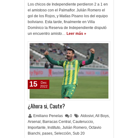
Los chicos de Independiente perdieron 2 a 1 en
el amistoso con el Palmaflor. Julián Romero el
gol de los Rojos, y Matías Pisano los del equipo
boliviano. Esta tarde, finalmente en Villa
Domínico la Reserva de Independiente disputó
un encuentro amisto…
Leer más »
15
Dec
2022
¿Ahora si, Caute?
Emiliano Penelas
0
Aldosivi
,
All Boys
,
Arsenal
,
Barracas Central
,
Cauteruccio
,
Importante
,
Instituto
,
Julián Romero
,
Octavio
Bianchi
,
pases
,
Selección
,
Sub 20