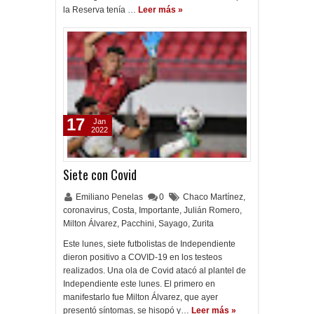
la Reserva tenía …
Leer más »
17
Jan
2022
Siete con Covid
Emiliano Penelas
0
Chaco Martínez
,
coronavirus
,
Costa
,
Importante
,
Julián Romero
,
Milton Álvarez
,
Pacchini
,
Sayago
,
Zurita
Este lunes, siete futbolistas de Independiente
dieron positivo a COVID-19 en los testeos
realizados. Una ola de Covid atacó al plantel de
Independiente este lunes. El primero en
manifestarlo fue Milton Álvarez, que ayer
presentó síntomas, se hisopó y…
Leer más »