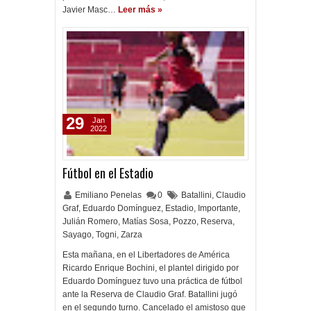
Javier Masc…
Leer más »
29
Jan
2022
Fútbol en el Estadio
Emiliano Penelas
0
Batallini
,
Claudio
Graf
,
Eduardo Domínguez
,
Estadio
,
Importante
,
Julián Romero
,
Matías Sosa
,
Pozzo
,
Reserva
,
Sayago
,
Togni
,
Zarza
Esta mañana, en el Libertadores de América
Ricardo Enrique Bochini, el plantel dirigido por
Eduardo Domínguez tuvo una práctica de fútbol
ante la Reserva de Claudio Graf. Batallini jugó
en el segundo turno. Cancelado el amistoso que