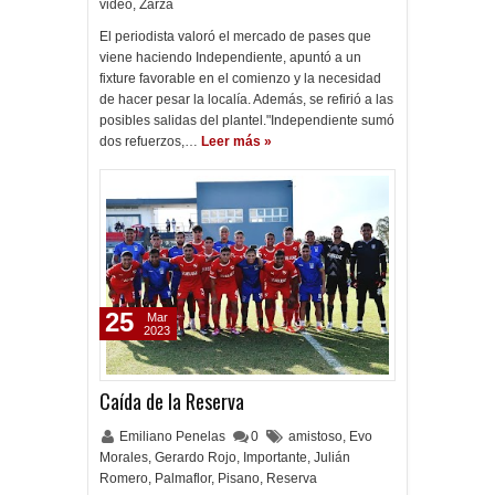
video
,
Zarza
El periodista valoró el mercado de pases que
viene haciendo Independiente, apuntó a un
fixture favorable en el comienzo y la necesidad
de hacer pesar la localía. Además, se refirió a las
posibles salidas del plantel."Independiente sumó
dos refuerzos,…
Leer más »
25
Mar
2023
Caída de la Reserva
Emiliano Penelas
0
amistoso
,
Evo
Morales
,
Gerardo Rojo
,
Importante
,
Julián
Romero
,
Palmaflor
,
Pisano
,
Reserva