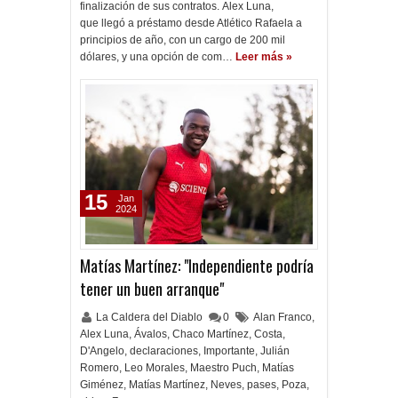
finalización de sus contratos. Alex Luna,
que llegó a préstamo desde Atlético Rafaela a
principios de año, con un cargo de 200 mil
dólares, y una opción de com…
Leer más »
15
Jan
2024
Matías Martínez: "Independiente podría
tener un buen arranque"
La Caldera del Diablo
0
Alan Franco
,
Alex Luna
,
Ávalos
,
Chaco Martínez
,
Costa
,
D'Angelo
,
declaraciones
,
Importante
,
Julián
Romero
,
Leo Morales
,
Maestro Puch
,
Matías
Giménez
,
Matías Martínez
,
Neves
,
pases
,
Poza
,