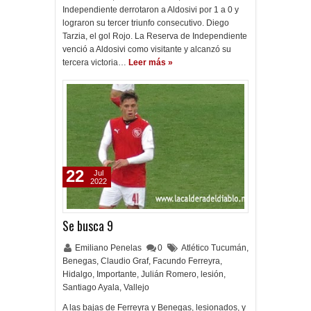
Independiente derrotaron a Aldosivi por 1 a 0 y
lograron su tercer triunfo consecutivo. Diego
Tarzia, el gol Rojo. La Reserva de Independiente
venció a Aldosivi como visitante y alcanzó su
tercera victoria…
Leer más »
22
Jul
2022
Se busca 9
Emiliano Penelas
0
Atlético Tucumán
,
Benegas
,
Claudio Graf
,
Facundo Ferreyra
,
Hidalgo
,
Importante
,
Julián Romero
,
lesión
,
Santiago Ayala
,
Vallejo
A las bajas de Ferreyra y Benegas, lesionados, y