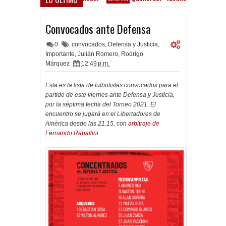
Convocados ante el Calamar
M
Convocados ante Defensa
0
convocados
,
Defensa y Justicia
,
Importante
,
Julián Romero
,
Rodrigo
Márquez
12:49 p.m.
Esta es la lista de futbolistas convocados para el
partido de este viernes ante Defensa y Justicia,
por la séptima fecha del Torneo 2021. El
encuentro se jugará en el Libertadores de
América desde las 21.15, con
arbitraje de
Fernando Rapallini
.