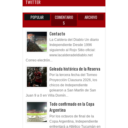
Anun
TWITTER
POPULAR
COMENTARIO
ARCHIVO
S
Contacto
La Caldera del Diablo Un diario
Independiente Desde 1996
siguiendo al Rojo Sitio oficial:
www.lacalderadeldiablo.net
Correo electrón...
Goleada histórica de la Reserva
Por la tercera fecha del Torneo
Proyección Clausura 2026, los
chicos de Independiente
golearon a San Martín de San
Juan 9 a 0 en Villa Domín...
Todo confirmado en la Copa
Argentina
Por los octavos de final de la
Copa Argentina, Independiente