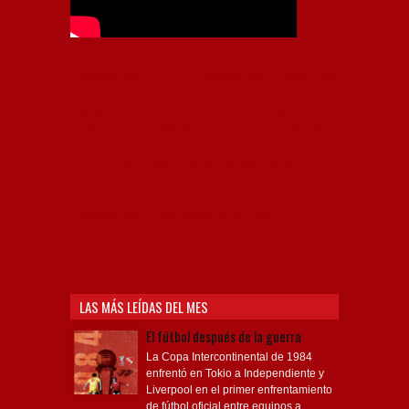
Independiente, CAI, IFC, Independiente Football Club,
Rey de Copas, Rojo, Avellaneda, Fútbol argentino,
Capital Nacional del Fútbol, Todo Rojo, Liga
Profesional de Fútbol, Asociación Argentina de Fútbol,
AFA, Football, hooligans, hinchas, hinchada de fútbol,
Rojo mi buen amigo, Bochini, Libertadores de
América, Ricardo Enrique Bochini, La Caldera del
Diablo, lacalderadeldiablo, Club Atlético
Independiente, Copa Libertadores, Copa
Sudamericana, Soy del Rojo, #TodoRojo, YouTube,
Videos,
LAS MÁS LEÍDAS DEL MES
El fútbol después de la guerra
La Copa Intercontinental de 1984
enfrentó en Tokio a Independiente y
Liverpool en el primer enfrentamiento