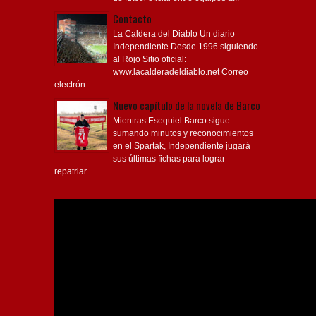
de fútbol oficial entre equipos a...
Contacto
La Caldera del Diablo Un diario
Independiente Desde 1996 siguiendo
al Rojo Sitio oficial:
www.lacalderadeldiablo.net Correo
electrón...
Nuevo capítulo de la novela de Barco
Mientras Esequiel Barco sigue
sumando minutos y reconocimientos
en el Spartak, Independiente jugará
sus últimas fichas para lograr
repatriar...