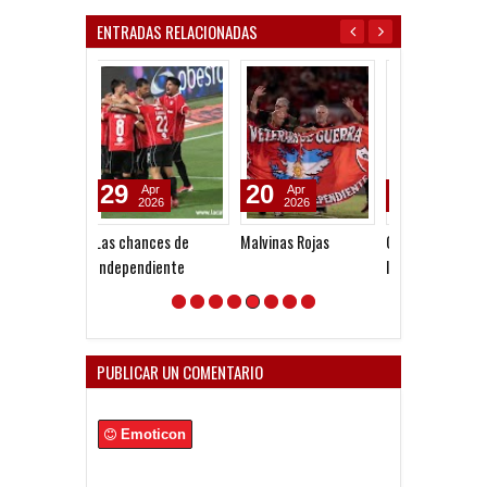
ENTRADAS RELACIONADAS
20
19
09
Apr
Apr
Aug
2026
2026
2026
Malvinas Rojas
Quinteros: "En
Gaudio: "Siemp
Independiente tenés
quise ayudar a
que dar todo y más"
Independiente
PUBLICAR UN COMENTARIO
Emoticon