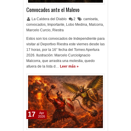
Convocados ante el Malevo
La Caldera del Diablo
2
camiseta
,
convocados
,
Importante
,
Lobo Medina
,
Malcorra
,
Marcelo Curcio
,
Riestra
Estos son los convocados de Independiente para
visitar al Deportivo Riestra este viernes desde las
17 horas, por la 16° fecha del Torneo Apertura
2026. Ilustración: Marcelo CurcioIgnacio
Malcorra, que arrastra una molestia, quedo
afuera de la lista d…
Leer más »
17
Apr
2026