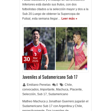
Inferiores está dando sus frutos, con dos
futbolistas citados a la selección mayor y dos a la
Sub 20.Luego de obtener la Supercopa de
Futsal, esta semana llegar…
Leer más »
30
Mar
2026
Juveniles al Sudamericano Sub 17
Emiliano Penelas
0
Chile
,
convocados
,
Importante
,
Machuca
,
Placente
,
Selección
,
Sub 17
,
Sudamericano
Matheo Machuca y Jonathan Guerrero jugarán el
Sudamericano Sub 17 con Argentina y Chile,
respectivamente. Dos juveniles de