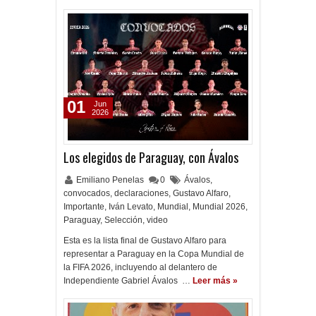
01
Jun
2026
Los elegidos de Paraguay, con Ávalos
Emiliano Penelas
0
Ávalos
,
convocados
,
declaraciones
,
Gustavo Alfaro
,
Importante
,
Iván Levato
,
Mundial
,
Mundial 2026
,
Paraguay
,
Selección
,
video
Esta es la lista final de Gustavo Alfaro para
representar a Paraguay en la Copa Mundial de
la FIFA 2026, incluyendo al delantero de
Independiente Gabriel Ávalos …
Leer más »