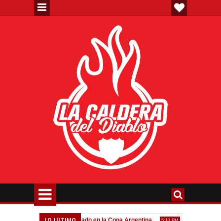
LO ULTIMO
Todo confirmado en la Copa Argentina
Goleada histórica de
7:08 PM
5:13 PM