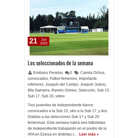
21
Jun
2026
Los seleccionados de la semana
Emiliano Penelas
0
Camila Ochoa
,
convocados
,
Fútbol femenino
,
Importante
,
inferiores
,
Joaquín del Campo
,
Joaquín Juárez
,
Mía Gamarra
,
Ramiro Gómez
,
Selección
,
Sub 15
,
Sub 17
,
Sub 20
,
video
Tres juveniles de Independiente fueron
convocados a la Sub 15, otro a la Sub 17, y dos
Diablas a las selecciones Sub 17 y Sub 20
femeninas. Esta semana habrá seis futbolistas
de Independiente trabajando en el predio de la
AFA en Ezeiza en distintas c…
Leer más »