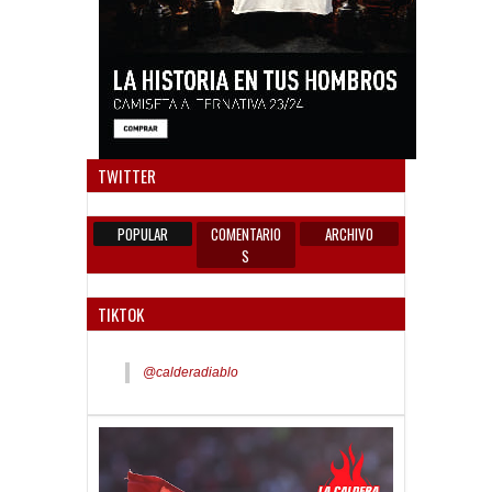
Anun
TWITTER
POPULAR
COMENTARIO
ARCHIVO
S
TIKTOK
@calderadiablo