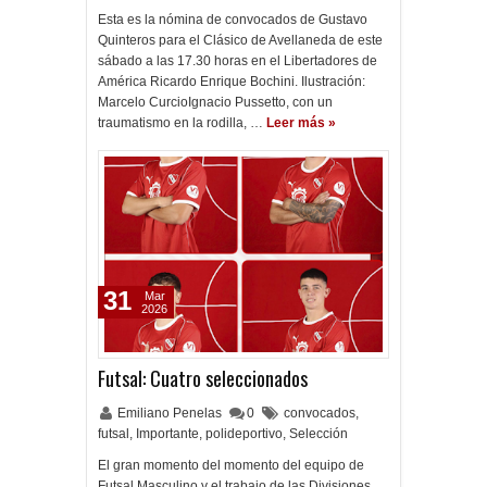
Esta es la nómina de convocados de Gustavo
Quinteros para el Clásico de Avellaneda de este
sábado a las 17.30 horas en el Libertadores de
América Ricardo Enrique Bochini. Ilustración:
Marcelo CurcioIgnacio Pussetto, con un
traumatismo en la rodilla, …
Leer más »
31
Mar
2026
Futsal: Cuatro seleccionados
Emiliano Penelas
0
convocados
,
futsal
,
Importante
,
polideportivo
,
Selección
El gran momento del momento del equipo de
Futsal Masculino y el trabajo de las Divisiones