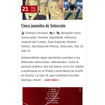
21
May
2026
Cinco juveniles de Selección
Emiliano Penelas
0
Benjamín Sosa
,
convocados
,
Gonella
,
Importante
,
inferiores
,
Joaquín del Campo
,
Juan Espósito
,
Ramiro
Gómez
,
Secretaría de Prensa
,
Selección
,
Sub 15
,
Sub 16
Independiente sigue aportando juveniles a las
diferentes selecciones albicelestes. Como la
semana anterior, otra vez fueron cinco los citados
a entrenarse en el Predio Lionel Messi de la AFA
en Ezeiza. La Sub 16, que comanda Facundo
Quiroga, requiri…
Leer más »