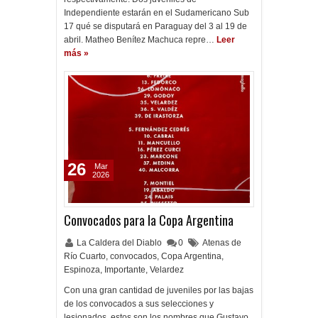
Independiente estarán en el Sudamericano Sub
17 qué se disputará en Paraguay del 3 al 19 de
abril. Matheo Benítez Machuca repre…
Leer
más »
26
Mar
2026
Convocados para la Copa Argentina
La Caldera del Diablo
0
Atenas de
Río Cuarto
,
convocados
,
Copa Argentina
,
Espinoza
,
Importante
,
Velardez
Con una gran cantidad de juveniles por las bajas
de los convocados a sus selecciones y
lesionados, estos son los nombres que Gustavo