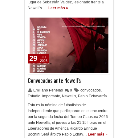
lugar de Sebastián Valdéz, lesionado frente a
Newell's. …
Leer más »
29
Jul
2026
Convocados ante Newell's
Emiliano Penelas
0
convocados
,
Estadio
,
Importante
,
Newell's
,
Pablo Echavarría
Esta es la nómina de futbolistas de
Independiente que participarán en el encuentro
por la segunda fecha del Torneo Clausura 2026
ante Newell's, el jueves a las 21.15 horas en el
Libertadores de América Ricardo Enrique
Bochini.Será árbitro Pablo Echav…
Leer más »