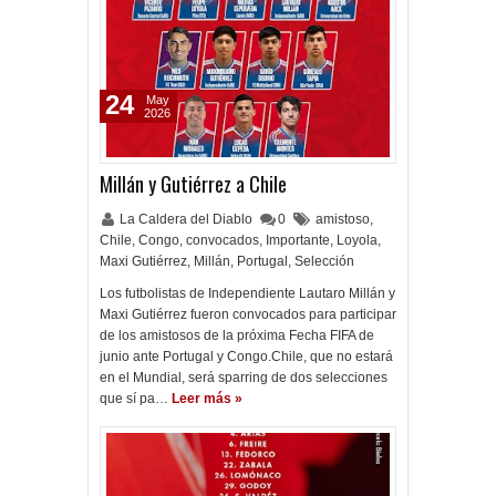
24
May
2026
Millán y Gutiérrez a Chile
La Caldera del Diablo
0
amistoso
,
Chile
,
Congo
,
convocados
,
Importante
,
Loyola
,
Maxi Gutiérrez
,
Millán
,
Portugal
,
Selección
Los futbolistas de Independiente Lautaro Millán y
Maxi Gutiérrez fueron convocados para participar
de los amistosos de la próxima Fecha FIFA de
junio ante Portugal y Congo.Chile, que no estará
en el Mundial, será sparring de dos selecciones
que sí pa…
Leer más »