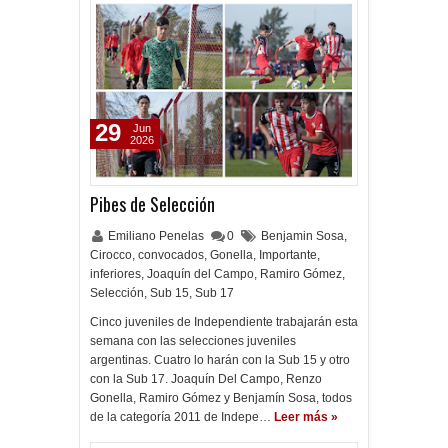
29
Jun
2026
Pibes de Selección
Emiliano Penelas
0
Benjamin Sosa
,
Cirocco
,
convocados
,
Gonella
,
Importante
,
inferiores
,
Joaquín del Campo
,
Ramiro Gómez
,
Selección
,
Sub 15
,
Sub 17
Cinco juveniles de Independiente trabajarán esta
semana con las selecciones juveniles
argentinas. Cuatro lo harán con la Sub 15 y otro
con la Sub 17. Joaquín Del Campo, Renzo
Gonella, Ramiro Gómez y Benjamín Sosa, todos
de la categoría 2011 de Indepe…
Leer más »