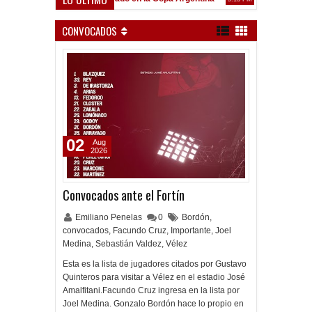
Frenó en Liniers
CONVOCADOS
02
Aug
2026
Convocados ante el Fortín
Emiliano Penelas
0
Bordón
,
convocados
,
Facundo Cruz
,
Importante
,
Joel
Medina
,
Sebastián Valdez
,
Vélez
Esta es la lista de jugadores citados por Gustavo
Quinteros para visitar a Vélez en el estadio José
Amalfitani.Facundo Cruz ingresa en la lista por
Joel Medina. Gonzalo Bordón hace lo propio en