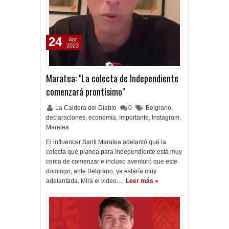
24
Apr
2023
Maratea: "La colecta de Independiente
comenzará prontísimo"
La Caldera del Diablo
0
Belgrano
,
declaraciones
,
economía
,
Importante
,
Instagram
,
Maratea
El influencer Santi Maratea adelantó qué la
colecta qué planea para Independiente está muy
cerca de comenzar e incluso aventuró que este
domingo, ante Belgrano, ya estaría muy
adelantada. Mirá el video.…
Leer más »