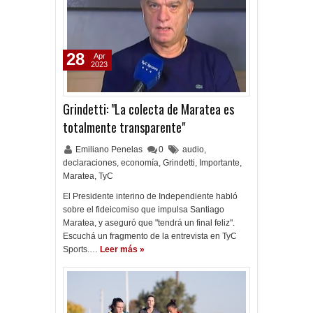
28
Apr
2023
Grindetti: "La colecta de Maratea es
totalmente transparente"
Emiliano Penelas
0
audio
,
declaraciones
,
economía
,
Grindetti
,
Importante
,
Maratea
,
TyC
El Presidente interino de Independiente habló
sobre el fideicomiso que impulsa Santiago
Maratea, y aseguró que "tendrá un final feliz".
Escuchá un fragmento de la entrevista en TyC
Sports.…
Leer más »