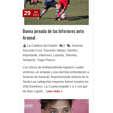
29
Apr
2023
Buena jornada de las Inferiores ante
Arsenal
La Caldera del Diablo
0
Arsenal
,
Facundo Cruz
,
Facundo Valdez
,
Gentini
,
Importante
,
inferiores
,
Laprida
,
Taborda
,
Tempone
,
Tiago Franco
Los chicos de Independiente lograron cuatro
victorias, un empate y una derrota enfrentando a
Arsenal de Sarandí. Impresionante victoria de la
Sexta.Las categorías mayores fueron locales en
Villa Domínico. La Cuarta empató 1 a 1 con gol
de Alan Laprid…
Leer más »