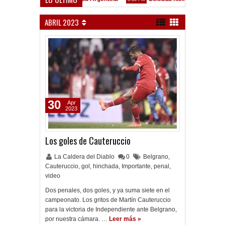
ó en Liniers
Clausura 2026 - Fecha 3 - Vélez Sarsfield
9:36 PM
ABRIL 2023
30
Apr
2023
Los goles de Cauteruccio
La Caldera del Diablo
0
Belgrano
,
Cauteruccio
,
gol
,
hinchada
,
Importante
,
penal
,
video
Dos penales, dos goles, y ya suma siete en el
campeonato. Los gritos de Martín Cauteruccio
para la victoria de Independiente ante Belgrano,
por nuestra cámara. …
Leer más »