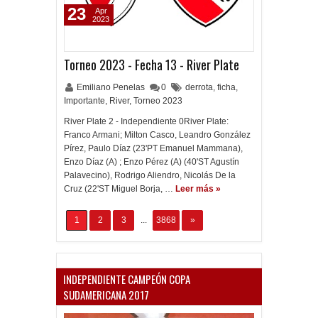
23
Apr
2023
Torneo 2023 - Fecha 13 - River Plate
Emiliano Penelas
0
derrota
,
ficha
,
Importante
,
River
,
Torneo 2023
River Plate 2 - Independiente 0River Plate:
Franco Armani; Milton Casco, Leandro González
Pírez, Paulo Díaz (23'PT Emanuel Mammana),
Enzo Díaz (A) ; Enzo Pérez (A) (40'ST Agustín
Palavecino), Rodrigo Aliendro, Nicolás De la
Cruz (22'ST Miguel Borja, …
Leer más »
1
2
3
...
3868
»
INDEPENDIENTE CAMPEÓN COPA
SUDAMERICANA 2017