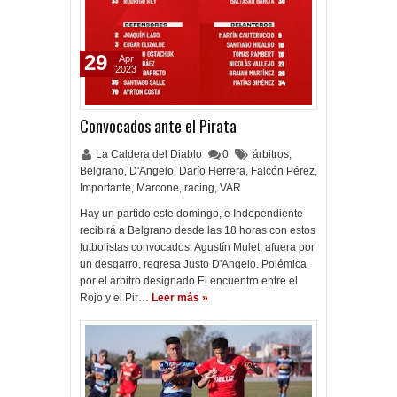
29
Apr
2023
Convocados ante el Pirata
La Caldera del Diablo
0
árbitros
,
Belgrano
,
D'Angelo
,
Darío Herrera
,
Falcón Pérez
,
Importante
,
Marcone
,
racing
,
VAR
Hay un partido este domingo, e Independiente
recibirá a Belgrano desde las 18 horas con estos
futbolistas convocados. Agustín Mulet, afuera por
un desgarro, regresa Justo D'Angelo. Polémica
por el árbitro designado.El encuentro entre el
Rojo y el Pir…
Leer más »