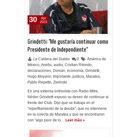
30
Apr
2023
Grindetti: "Me gustaría continuar como
Presidente de Independiente"
La Caldera del Diablo
0
América de
México
,
Anello
,
audio
,
Cristian Ritondo
,
declaraciones
,
Doman
,
economía
,
Grindetti
,
Hugo Moyano
,
Importante
,
justicia
,
Maratea
,
Pablo Repetto
,
Zielinski
En una extensa entrevista con Radio Mitre,
Néstor Grindetti expuso su deseo de continuar al
frente del Club. Dijo que se trabaja en el
"reperfilamiento de la deuda", que no interviene
en la colecta de Maratea y que se encontraron
con "algo peor de lo…
Leer más »