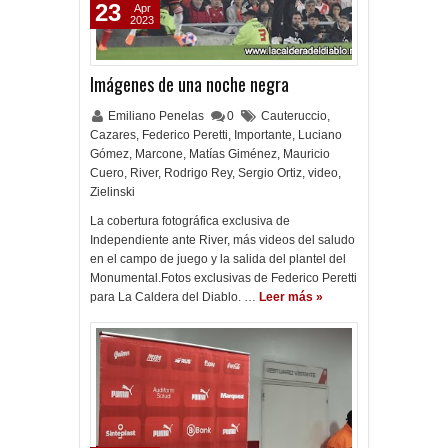
23
Apr
2023
Imágenes de una noche negra
Emiliano Penelas
0
Cauteruccio
,
Cazares
,
Federico Peretti
,
Importante
,
Luciano
Gómez
,
Marcone
,
Matías Giménez
,
Mauricio
Cuero
,
River
,
Rodrigo Rey
,
Sergio Ortiz
,
video
,
Zielinski
La cobertura fotográfica exclusiva de
Independiente ante River, más videos del saludo
en el campo de juego y la salida del plantel del
Monumental.Fotos exclusivas de Federico Peretti
para La Caldera del Diablo. …
Leer más »