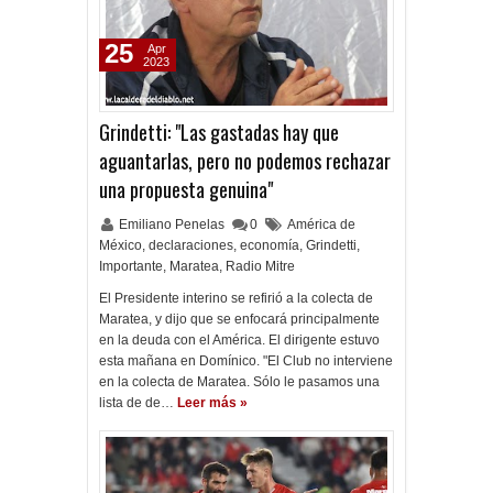
25
Apr
2023
Grindetti: "Las gastadas hay que
aguantarlas, pero no podemos rechazar
una propuesta genuina"
Emiliano Penelas
0
América de
México
,
declaraciones
,
economía
,
Grindetti
,
Importante
,
Maratea
,
Radio Mitre
El Presidente interino se refirió a la colecta de
Maratea, y dijo que se enfocará principalmente
en la deuda con el América. El dirigente estuvo
esta mañana en Domínico. "El Club no interviene
en la colecta de Maratea. Sólo le pasamos una
lista de de…
Leer más »