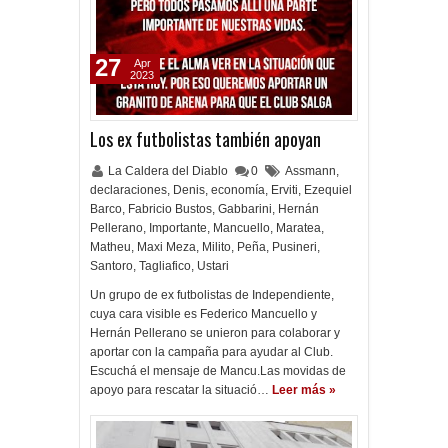
27
Apr
2023
Los ex futbolistas también apoyan
La Caldera del Diablo
0
Assmann
,
declaraciones
,
Denis
,
economía
,
Erviti
,
Ezequiel
Barco
,
Fabricio Bustos
,
Gabbarini
,
Hernán
Pellerano
,
Importante
,
Mancuello
,
Maratea
,
Matheu
,
Maxi Meza
,
Milito
,
Peña
,
Pusineri
,
Santoro
,
Tagliafico
,
Ustari
Un grupo de ex futbolistas de Independiente,
cuya cara visible es Federico Mancuello y
Hernán Pellerano se unieron para colaborar y
aportar con la campaña para ayudar al Club.
Escuchá el mensaje de Mancu.Las movidas de
apoyo para rescatar la situació…
Leer más »