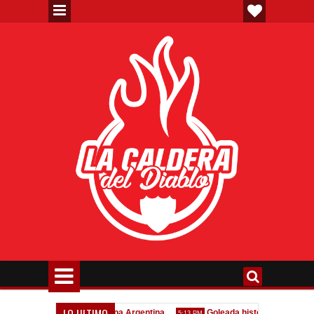
LO ULTIMO
o confirmado en la Copa Argentina
Goleada histórica de la Reserva
5:13 PM