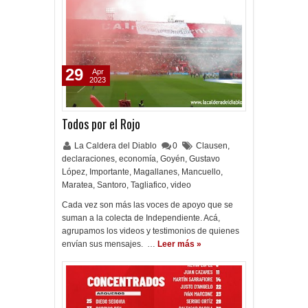
29
Apr
2023
Todos por el Rojo
La Caldera del Diablo
0
Clausen
,
declaraciones
,
economía
,
Goyén
,
Gustavo
López
,
Importante
,
Magallanes
,
Mancuello
,
Maratea
,
Santoro
,
Tagliafico
,
video
Cada vez son más las voces de apoyo que se
suman a la colecta de Independiente. Acá,
agrupamos los videos y testimonios de quienes
envían sus mensajes. …
Leer más »