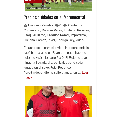
2023
Precios cuidados en el Monumental
Emiliano Penelas
0
Cauteruccio
,
Comentario
,
Damián Pérez
,
Emiliano Penelas
,
Ezequiel Barco
,
Federico Peretti
,
Importante
,
Luciano Gómez
,
River
,
Rodrigo Rey
,
video
En una noche para el olvido, Independiente la
sacó barata ante un River que pudo haberlo
goleado y sólo le ganó 2 a 0. El Rojo no tuvo
ninguna llegada al arco rival, y penó cada
jugada en el suyo. Foto: Federico
PerettiIndependiente salió a aguantar …
Leer
más »