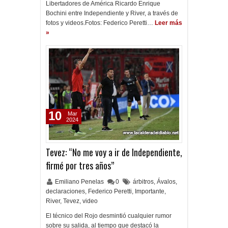
Libertadores de América Ricardo Enrique
Bochini entre Independiente y River, a través de
fotos y videos.Fotos: Federico Peretti…
Leer más
»
10
Mar
2024
Tevez: “No me voy a ir de Independiente,
firmé por tres años”
Emiliano Penelas
0
árbitros
,
Ávalos
,
declaraciones
,
Federico Peretti
,
Importante
,
River
,
Tevez
,
video
El técnico del Rojo desmintió cualquier rumor
sobre su salida, al tiempo que destacó la