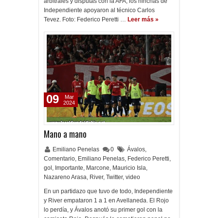
arbitrales y disputas con la AFA, los hinchas de
Independiente apoyaron al técnico Carlos
Tevez. Foto: Federico Peretti …
Leer más »
09
Mar
2024
Mano a mano
Emiliano Penelas
0
Ávalos
,
Comentario
,
Emiliano Penelas
,
Federico Peretti
,
gol
,
Importante
,
Marcone
,
Mauricio Isla
,
Nazareno Arasa
,
River
,
Twitter
,
video
En un partidazo que tuvo de todo, Independiente
y River empataron 1 a 1 en Avellaneda. El Rojo
lo perdía, y Ávalos anotó su primer gol con la