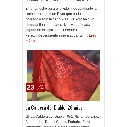
Luciano Gómez
,
River
,
Rodrigo Rey
,
video
En una noche para el olvido, Independiente la
sacó barata ante un River que pudo haberlo
goleado y sólo le ganó 2 a 0. El Rojo no tuvo
ninguna llegada al arco rival, y penó cada
jugada en el suyo. Foto: Federico
PerettiIndependiente salió a aguantar …
Leer
más »
23
Sep
2022
La Caldera del Diablo: 26 años
La Caldera del Diablo
1
aniversario
,
Autobombo
,
Daniel Galoto
,
Federico Peretti
,