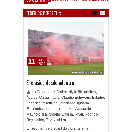
FEDERICO PERETTI
11
Mar
2024
El clásico desde adentro
La Caldera del Diablo
0
árbitros
,
Ávalos
,
Chiqui Tapia
,
Claudio Echeverri
,
Estadio
,
Federico Peretti
,
gol
,
hinchada
,
Ignacio
Fernández
,
Importante
,
Laso
,
Mancuello
,
Mauricio Isla
,
Nicolás Chiesa
,
River
,
Rodrigo
Rey
,
salida
,
Tevez
,
video
El resumen de un partido vibrante en el