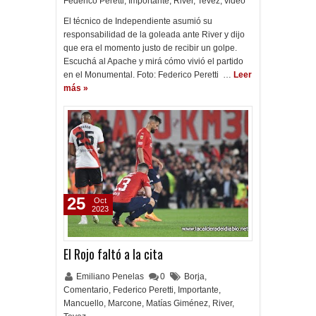
Federico Peretti
,
Importante
,
River
,
Tevez
,
video
El técnico de Independiente asumió su
responsabilidad de la goleada ante River y dijo
que era el momento justo de recibir un golpe.
Escuchá al Apache y mirá cómo vivió el partido
en el Monumental. Foto: Federico Peretti …
Leer
más »
25
Oct
2023
El Rojo faltó a la cita
Emiliano Penelas
0
Borja
,
Comentario
,
Federico Peretti
,
Importante
,
Mancuello
,
Marcone
,
Matías Giménez
,
River
,