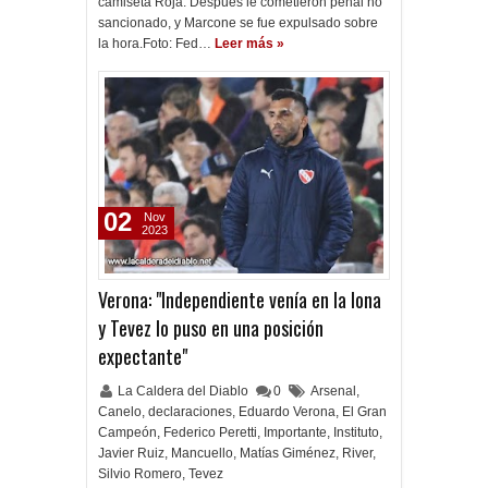
camiseta Roja. Después le cometieron penal no
sancionado, y Marcone se fue expulsado sobre
la hora.Foto: Fed…
Leer más »
02
Nov
2023
Verona: "Independiente venía en la lona
y Tevez lo puso en una posición
expectante"
La Caldera del Diablo
0
Arsenal
,
Canelo
,
declaraciones
,
Eduardo Verona
,
El Gran
Campeón
,
Federico Peretti
,
Importante
,
Instituto
,
Javier Ruiz
,
Mancuello
,
Matías Giménez
,
River
,
Silvio Romero
,
Tevez