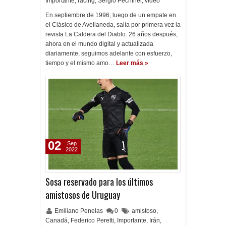
Importante
,
racing
,
Sergio Pechtner
,
video
En septiembre de 1996, luego de un empate en
el Clásico de Avellaneda, salía por primera vez la
revista La Caldera del Diablo. 26 años después,
ahora en el mundo digital y actualizada
diariamente, seguimos adelante con esfuerzo,
tiempo y el mismo amo…
Leer más »
02
Sep
2022
Sosa reservado para los últimos
amistosos de Uruguay
Emiliano Penelas
0
amistoso
,
Canadá
,
Federico Peretti
,
Importante
,
Irán
,