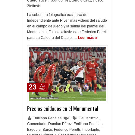
Cuero
,
River
,
Rodrigo Rey
,
Sergio Ortiz
,
video
,
Zielinski
La cobertura fotográfica exclusiva de
Independiente ante River, más videos del saludo
en el campo de juego y la salida del plantel del
Monumental.Fotos exclusivas de Federico Peretti
para La Caldera del Diablo. …
Leer más »
23
Apr
2023
Precios cuidados en el Monumental
Emiliano Penelas
0
Cauteruccio
,
Comentario
,
Damián Pérez
,
Emiliano Penelas
,
Ezequiel Barco
,
Federico Peretti
,
Importante
,