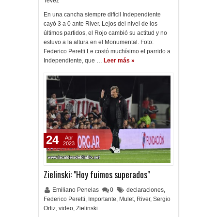
Tevez
En una cancha siempre difícil Independiente
cayó 3 a 0 ante River. Lejos del nivel de los
últimos partidos, el Rojo cambió su actitud y no
estuvo a la altura en el Monumental. Foto:
Federico Peretti Le costó muchísimo el parrido a
Independiente, que …
Leer más »
24
Apr
2023
Zielinski: "Hoy fuimos superados"
Emiliano Penelas
0
declaraciones
,
Federico Peretti
,
Importante
,
Mulet
,
River
,
Sergio
Ortiz
,
video
,
Zielinski