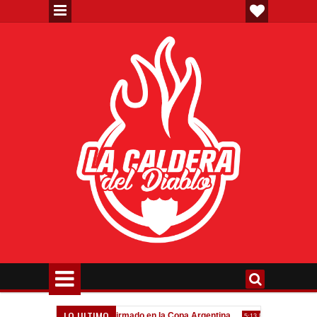
LO ULTIMO
eva"
Todo confirmado en la Copa Argentina
Goleada históri
7:08 PM
5:13 PM