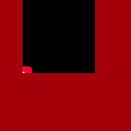
Independiente, CAI, IFC, Independiente Football Club,
Rey de Copas, Rojo, Avellaneda, Fútbol argentino,
Capital Nacional del Fútbol, Todo Rojo, Liga
Profesional de Fútbol, Asociación Argentina de Fútbol,
AFA, Football, hooligans, hinchas, hinchada de fútbol,
Rojo mi buen amigo, Bochini, Libertadores de
América, Ricardo Enrique Bochini, La Caldera del
Diablo, lacalderadeldiablo, Club Atlético
Independiente, Copa Libertadores, Copa