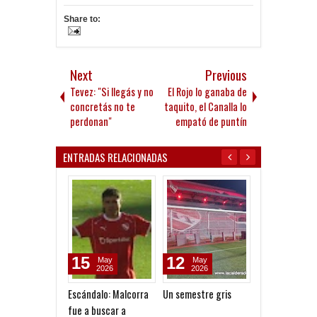
Share to:
Next
Previous
Tevez: "Si llegás y no
El Rojo lo ganaba de
concretás no te
taquito, el Canalla lo
perdonan"
empató de puntín
ENTRADAS RELACIONADAS
15
12
05
May
May
Aug
2026
2026
2026
Escándalo: Malcorra
Un semestre gris
Reclamo millon
fue a buscar a
San Martín (SJ