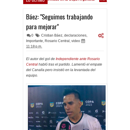
Frenó en Liniers
:39 PM
Báez: "Seguimos trabajando
para mejorar"
0
Cristian Báez
,
declaraciones
,
Importante
,
Rosario Central
,
video
11:18 p.m.
El autor del gol de
Independiente ante Rosario
Central
habló tras el partido. Lamentó el empate
del Canalla pero insistió en la levantada del
equipo.