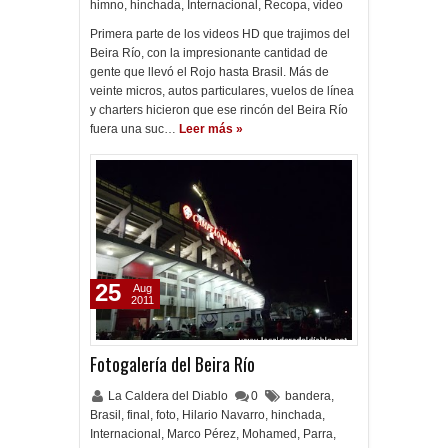
himno
,
hinchada
,
Internacional
,
Recopa
,
video
Primera parte de los videos HD que trajimos del
Beira Río, con la impresionante cantidad de
gente que llevó el Rojo hasta Brasil. Más de
veinte micros, autos particulares, vuelos de línea
y charters hicieron que ese rincón del Beira Río
fuera una suc…
Leer más »
25
Aug
2011
Fotogalería del Beira Río
La Caldera del Diablo
0
bandera
,
Brasil
,
final
,
foto
,
Hilario Navarro
,
hinchada
,
Internacional
,
Marco Pérez
,
Mohamed
,
Parra
,