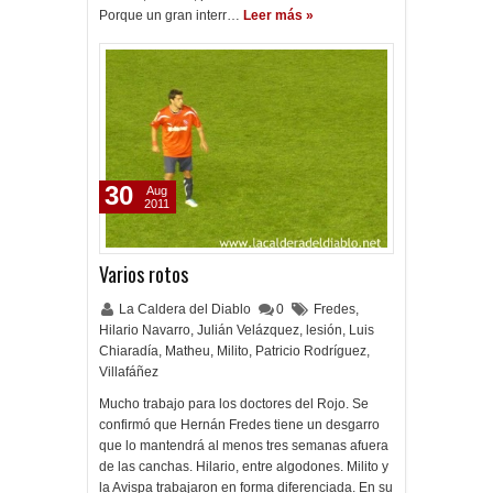
Porque un gran interr…
Leer más »
30
Aug
2011
Varios rotos
La Caldera del Diablo
0
Fredes
,
Hilario Navarro
,
Julián Velázquez
,
lesión
,
Luis
Chiaradía
,
Matheu
,
Milito
,
Patricio Rodríguez
,
Villafáñez
Mucho trabajo para los doctores del Rojo. Se
confirmó que Hernán Fredes tiene un desgarro
que lo mantendrá al menos tres semanas afuera
de las canchas. Hilario, entre algodones. Milito y
la Avispa trabajaron en forma diferenciada. En su