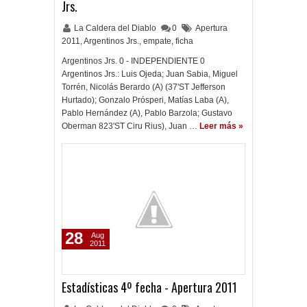
Jrs.
La Caldera del Diablo
0
Apertura
2011
,
Argentinos Jrs.
,
empate
,
ficha
Argentinos Jrs. 0 - INDEPENDIENTE 0
Argentinos Jrs.: Luis Ojeda; Juan Sabia, Miguel
Torrén, Nicolás Berardo (A) (37'ST Jefferson
Hurtado); Gonzalo Prósperi, Matías Laba (A),
Pablo Hernández (A), Pablo Barzola; Gustavo
Oberman 823'ST Ciru Rius), Juan …
Leer más »
28
Aug
2011
Estadísticas 4º fecha - Apertura 2011