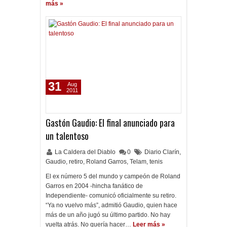
más »
31
Aug
2011
Gastón Gaudio: El final anunciado para
un talentoso
La Caldera del Diablo
0
Diario Clarín
,
Gaudio
,
retiro
,
Roland Garros
,
Telam
,
tenis
El ex número 5 del mundo y campeón de Roland
Garros en 2004 -hincha fanático de
Independiente- comunicó oficialmente su retiro.
“Ya no vuelvo más”, admitió Gaudio, quien hace
más de un año jugó su último partido. No hay
vuelta atrás. No quería hacer…
Leer más »