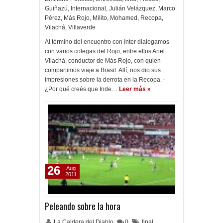
Guiñazú
,
Internacional
,
Julián Velázquez
,
Marco
Pérez
,
Más Rojo
,
Milito
,
Mohamed
,
Recopa
,
Vilachá
,
Villaverde
Al término del encuentro con Inter dialogamos
con varios colegas del Rojo, entre ellos Ariel
Vilachá, conductor de Más Rojo, con quien
compartimos viaje a Brasil. Allí, nos dio sus
impresiones sobre la derrota en la Recopa. -
¿Por qué creés que Inde…
Leer más »
26
Aug
2011
Peleando sobre la hora
La Caldera del Diablo
0
final
,