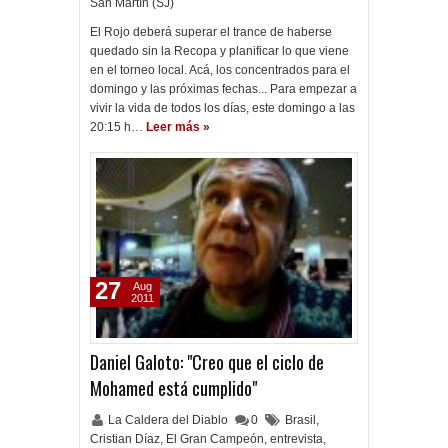
San Martín (SJ)
El Rojo deberá superar el trance de haberse
quedado sin la Recopa y planificar lo que viene
en el torneo local. Acá, los concentrados para el
domingo y las próximas fechas... Para empezar a
vivir la vida de todos los días, este domingo a las
20:15 h…
Leer más »
27
Aug
2011
Daniel Galoto: "Creo que el ciclo de
Mohamed está cumplido"
La Caldera del Diablo
0
Brasil
,
Cristian Díaz
,
El Gran Campeón
,
entrevista
,