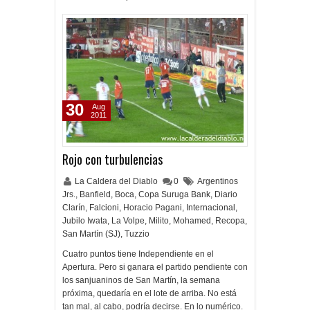
30
Aug
2011
Rojo con turbulencias
La Caldera del Diablo
0
Argentinos
Jrs.
,
Banfield
,
Boca
,
Copa Suruga Bank
,
Diario
Clarín
,
Falcioni
,
Horacio Pagani
,
Internacional
,
Jubilo Iwata
,
La Volpe
,
Milito
,
Mohamed
,
Recopa
,
San Martín (SJ)
,
Tuzzio
Cuatro puntos tiene Independiente en el
Apertura. Pero si ganara el partido pendiente con
los sanjuaninos de San Martín, la semana
próxima, quedaría en el lote de arriba. No está
tan mal, al cabo, podría decirse. En lo numérico.