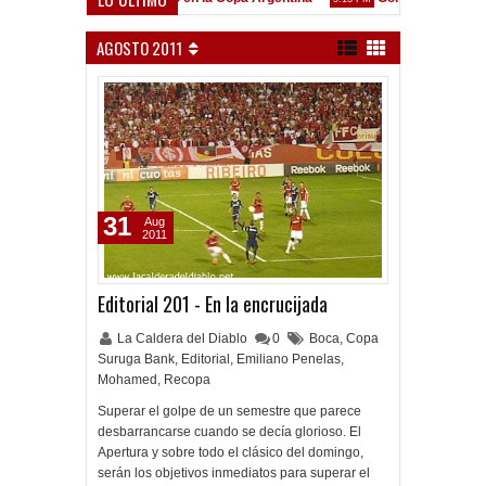
enó en Liniers
AGOSTO 2011
31
Aug
2011
Editorial 201 - En la encrucijada
La Caldera del Diablo
0
Boca
,
Copa
Suruga Bank
,
Editorial
,
Emiliano Penelas
,
Mohamed
,
Recopa
Superar el golpe de un semestre que parece
desbarrancarse cuando se decía glorioso. El
Apertura y sobre todo el clásico del domingo,
serán los objetivos inmediatos para superar el