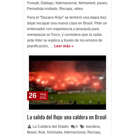
Fossati
,
Gallego
,
Internacional
,
Mohamed
,
pases
,
Periodista invitado
,
Recopa
,
video
Para el "Decano Rojo" se terminó una etapa tras
dejar escapar una nueva copa en Brasil. Pide un
entrenador con experiencia y jerarquía para
reemplazar al Turco, y considera que la caída
ante Inter se explica a través de los errores de
planificación, …
Leer más »
26
Aug
2011
La salida del Rojo: una caldera en Brasil
La Caldera del Diablo
0
bandera
,
Brasil
,
final
,
hinchada
,
Internacional
,
Recopa
,