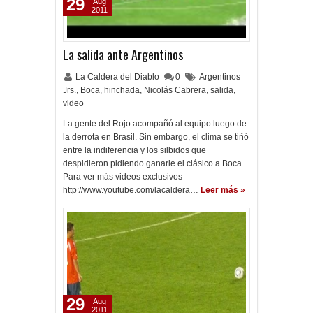
29
Aug
2011
La salida ante Argentinos
La Caldera del Diablo
0
Argentinos
Jrs.
,
Boca
,
hinchada
,
Nicolás Cabrera
,
salida
,
video
La gente del Rojo acompañó al equipo luego de
la derrota en Brasil. Sin embargo, el clima se tiñó
entre la indiferencia y los silbidos que
despidieron pidiendo ganarle el clásico a Boca.
Para ver más videos exclusivos
http://www.youtube.com/lacaldera…
Leer más »
29
Aug
2011