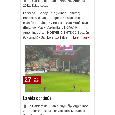
La Caldera del Diablo
0
Apertura
2011
,
Estadísticas
La fecha 1 Godoy Cruz (Rubén Ramírez) -
Banfield 0 0 Lanús - Tigre 0 2 Estudiantes
(Gastón Fernández y Boselli) - San Martín (SJ) 2
(Emanuel Más y Maximiliano Núñez) 0
Argentinos Jrs. - INDEPENDIENTE 0 1 Boca Jrs.
(Cvitanich) - San Lorenzo 1 (Mén…
Leer más »
27
Aug
2011
La vida continúa
La Caldera del Diablo
0
Argentinos
Jrs.
,
Belgrano
,
Boca
,
convocados
,
Mohamed
,