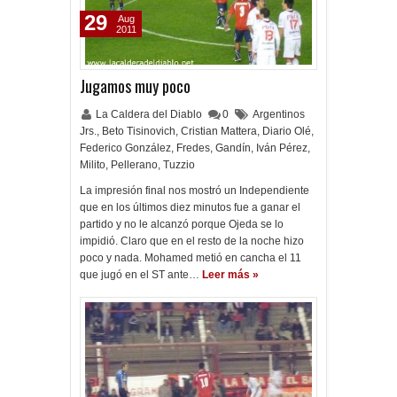
29
Aug
2011
Jugamos muy poco
La Caldera del Diablo
0
Argentinos
Jrs.
,
Beto Tisinovich
,
Cristian Mattera
,
Diario Olé
,
Federico González
,
Fredes
,
Gandín
,
Iván Pérez
,
Milito
,
Pellerano
,
Tuzzio
La impresión final nos mostró un Independiente
que en los últimos diez minutos fue a ganar el
partido y no le alcanzó porque Ojeda se lo
impidió. Claro que en el resto de la noche hizo
poco y nada. Mohamed metió en cancha el 11
que jugó en el ST ante…
Leer más »