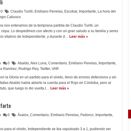
li
0
Claudio Turilli
,
Emiliano Penelas
,
Escobar
,
Importante
,
La hora del
rgio Caliusco
a nos enteramos de la temprana partida de Claudio Turilli, un
 cepa. Lo despedimos con afecto y con un gran saludo a su familia y seres
io vitalicio de Independiente, y durante d…
Leer más »
lo
0
Abaldo
,
Alex Luna
,
Comentario
,
Emiliano Penelas
,
Importante
,
ás Ramírez
,
Rodrigo Rey
,
Twitter
,
VAR
 la Gloria en un partido para el olvido, lleno de errores defensivos y sin
Matías Abaldo había abierto la cuenta para el Rojo en Córdoba, pero al
tuto, que luego lo dio vuelta.I…
Leer más »
nfarto
lo
0
Ávalos
,
Comentario
,
Emiliano Penelas
,
Fedorco
,
Importante
,
o para el olvido, Independiente se iba vapuleado 3 a 1, pudiendo ser