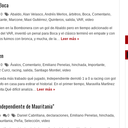
 Boca
0
Abaldo
,
Alan Velasco
,
Andrés Merlos
,
árbitros
,
Boca
,
Comentario
,
tante
,
Marcone
,
Maxi Gutiérrez
,
Quinteros
,
salida
,
VAR
,
video
en en la Bombonera con un gol de Abaldo pero en tiempo adicionado el
s del VAR, inventó un penal para Boca y el clásico terminó en empate y con
os fuimos con bronca, y mucha, de la…
Leer más »
en
0
Ávalos
,
Comentario
,
Emiliano Penelas
,
hinchada
,
Importante
,
z Curci
,
racing
,
salida
,
Santiago Montiel
,
video
eda más trabado qué jugado, Independiente derrotó 1 a 0 a racing con gol
nfo en casa para estirar el historial. En el primer tiempo, Maravilla Martínez
ita.Qué difícil analiza…
Leer más »
Independiente de Mauritania"
lo
0
Daniel Cabrillana
,
declaraciones
,
Emiliano Penelas
,
hinchada
,
uritania
,
Peña
,
Selección
,
video