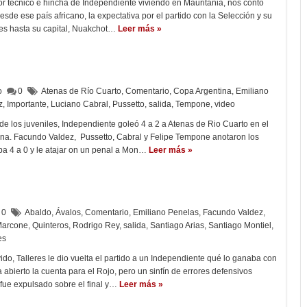
tor técnico e hincha de Independiente viviendo en Mauritania, nos contó
sde ese país africano, la expectativa por el partido con la Selección y su
res hasta su capital, Nuakchot…
Leer más »
lo
0
Atenas de Río Cuarto
,
Comentario
,
Copa Argentina
,
Emiliano
z
,
Importante
,
Luciano Cabral
,
Pussetto
,
salida
,
Tempone
,
video
e los juveniles, Independiente goleó 4 a 2 a Atenas de Rio Cuarto en el
ina. Facundo Valdez, Pussetto, Cabral y Felipe Tempone anotaron los
ba 4 a 0 y le atajar on un penal a Mon…
Leer más »
0
Abaldo
,
Ávalos
,
Comentario
,
Emiliano Penelas
,
Facundo Valdez
,
arcone
,
Quinteros
,
Rodrigo Rey
,
salida
,
Santiago Arias
,
Santiago Montiel
,
es
ido, Talleres le dio vuelta el partido a un Independiente qué lo ganaba con
abierto la cuenta para el Rojo, pero un sinfín de errores defensivos
 fue expulsado sobre el final y…
Leer más »