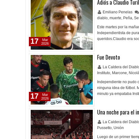
Adiós a Claudio Turil
Emiliano Penelas
diablo
,
muerte
,
Peña
,
Se
Este martes por la mañan
Independientista de pura
queridos.Claudio era soc
17
Mar
2026
Fue Devoto
La Caldera del Diab
Instituto
,
Marcone
,
Nicol
Independiente no pudo con
ninguna idea de fútbol. 
minuto ya empataba Insti
17
Mar
2026
Una noche para el i
La Caldera del Diab
Pussetto
,
Unión
Luego de un primer tiemp