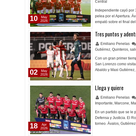
Central
Independiente cayó por 3
pelea por el Apertura. Á
10
May
2026
empató sobre el final de
Tres puntos y adent
Emiliano Penelas
Gutiérrez
,
Quinteros
,
sal
Con un gran primer tiemp
San Lorenzo como visitan
Abaldo y Maxi Gutiérrez
02
May
2026
Llega y quiere
Emiliano Penelas
Importante
,
Marcone
,
Max
En un partido que se le 
Defensa y Justicia. El Ro
torneo. Ávalos, Gutiérrez
18
Apr
2026