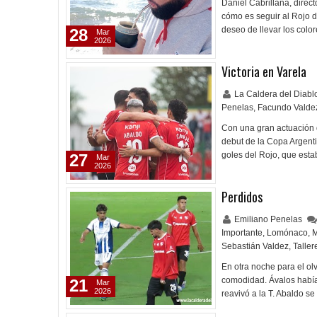
Daniel Cabrillana, direc
cómo es seguir al Rojo de
deseo de llevar los colo
28
Mar
2026
Victoria en Varela
La Caldera del Diab
Penelas
,
Facundo Valde
Con una gran actuación d
debut de la Copa Argent
goles del Rojo, que esta
27
Mar
2026
Perdidos
Emiliano Penelas
Importante
,
Lomónaco
,
M
Sebastián Valdez
,
Taller
En otra noche para el olv
comodidad. Ávalos había 
21
Mar
2026
reavivó a la T. Abaldo se