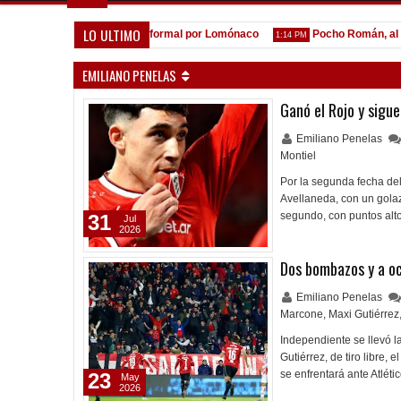
LO ULTIMO
A la espera de la oferta formal por Lomónaco
Pocho Román, al ascen
1:14 PM
EMILIANO PENELAS
Ganó el Rojo y sigu
Emiliano Penelas
Montiel
Por la segunda fecha del
Avellaneda, con un golaz
segundo, con puntos alt
31
Jul
2026
Dos bombazos y a o
Emiliano Penelas
Marcone
,
Maxi Gutiérrez
Independiente se llevó l
Gutiérrez, de tiro libre,
se enfrentará ante Atlét
23
May
2026