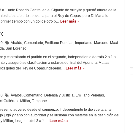
 a 1 ante Rosario Central en el Gigante de Arroyito y quedó afuera de la
valos había abierto la cuenta para el Rey de Copas, pero Di María lo
l primer tiempo con un gol de otro p…
Leer más »
ro
0
Abaldo
,
Comentario
,
Emiliano Penelas
,
Importante
,
Marcone
,
Maxi
ida
,
San Lorenzo
o y controlando el partido en el segundo, Independiente derrotó 2 a 1 a
te y aseguró su clasificación a octavos de final del Apertura. Matías
, los goles del Rey de Copas.Independ…
Leer más »
0
Ávalos
,
Comentario
,
Defensa y Justicia
,
Emiliano Penelas
,
i Gutiérrez
,
Millán
,
Tempone
presentó adverso desde el comienzo, Independiente lo dio vuelta ante
jo jugó y ganó con autoridad y se ilusiona con meterse en la definición del
 y Millán, los goles del 3 a 1 …
Leer más »