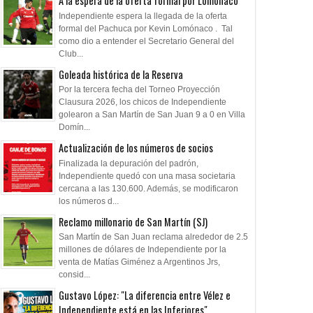
A la espera de la oferta formal por Lomónaco
Independiente espera la llegada de la oferta
formal del Pachuca por Kevin Lomónaco . Tal
como dio a entender el Secretario General del
Club...
Goleada histórica de la Reserva
Por la tercera fecha del Torneo Proyección
Clausura 2026, los chicos de Independiente
golearon a San Martín de San Juan 9 a 0 en Villa
Domín...
Actualización de los números de socios
Finalizada la depuración del padrón,
Independiente quedó con una masa societaria
cercana a las 130.600. Además, se modificaron
los números d...
Reclamo millonario de San Martín (SJ)
San Martín de San Juan reclama alrededor de 2.5
millones de dólares de Independiente por la
venta de Matías Giménez a Argentinos Jrs,
consid...
Gustavo López: "La diferencia entre Vélez e
Independiente está en las Inferiores"