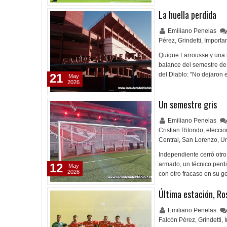
La huella perdida
Emiliano Penelas
Pérez
,
Grindetti
,
Importa
Quique Larrousse y una n
balance del semestre de
del Diablo: "No dejaron
21
May
2026
Un semestre gris
Emiliano Penelas
Cristian Ritondo
,
elecci
Central
,
San Lorenzo
,
U
Independiente cerró otro
armado, un técnico perdi
12
May
2026
con otro fracaso en su 
Última estación, Ro
Emiliano Penelas
Falcón Pérez
,
Grindetti
,