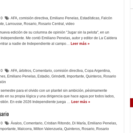
0
AFA
,
comisión directiva
,
Emiliano Penelas
,
Estadísticas
,
Falcón
nte
,
Larrousse
,
Rosario
,
Rosario Central
,
video
ueva edición de su columna de opinión "Jugar sin la pelota", en un
 Independiente. Me contó Emiliano Penelas, autor y editor de La Caldera
 entrar a nadie de Independiente al campo…
Leer más »
0
AFA
,
árbitros
,
Comentario
,
comisión directiva
,
Copa Argentina
,
ones
,
Emiliano Penelas
,
Estadio
,
Grindetti
,
Importante
,
Quinteros
,
Rosario
nión
 semestre para el olvido con un plantel sin ambición, pésimamente
do en su propia lógica y una dirigencia que hace agua por todos lados,
gestión. En este 2026 Independiente juega …
Leer más »
sario
0
Ávalos
,
Comentario
,
Cristian Ritondo
,
Di María
,
Emiliano Penelas
,
Importante
,
Malcorra
,
Milton Valenzuela
,
Quinteros
,
Rosario
,
Rosario