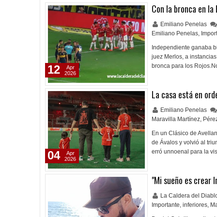
Con la bronca en la
Emiliano Penelas
Emiliano Penelas
,
Impor
Independiente ganaba bi
juez Merlos, a instancia
bronca para los Rojos.N
12
Apr
2026
La casa está en ord
Emiliano Penelas
Maravilla Martínez
,
Pére
En un Clásico de Avellan
de Ávalos y volvió al triu
erró unnoenal para la vis
04
Apr
2026
"Mi sueño es crear 
La Caldera del Diab
Importante
,
inferiores
,
Ma