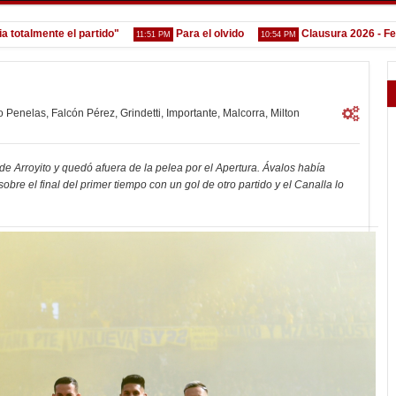
mente el partido"
Para el olvido
Clausura 2026 - Fecha 4 -
11:51 PM
10:54 PM
o Penelas
,
Falcón Pérez
,
Grindetti
,
Importante
,
Malcorra
,
Milton
de Arroyito y quedó afuera de la pelea por el Apertura. Ávalos había
bre el final del primer tiempo con un gol de otro partido y el Canalla lo