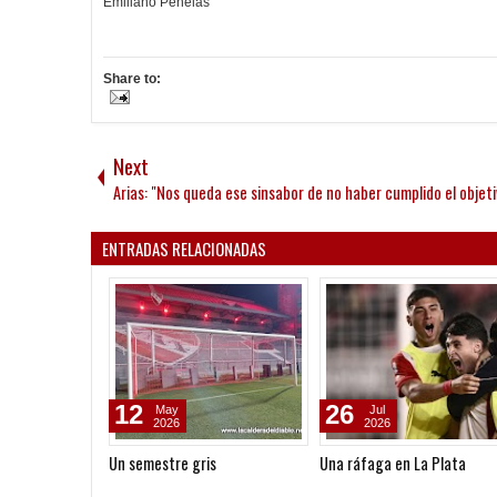
Emiliano Penelas
Share to:
Next
Arias: "Nos queda ese sinsabor de no haber cumplido el objeti
ENTRADAS RELACIONADAS
12
26
May
Jul
2026
2026
Un semestre gris
Una ráfaga en La Plata