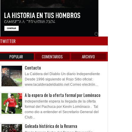
Anuncio SOICOS
TWITTER
POPULAR
COMENTARIOS
ARCHIVO
Contacto
La Caldera del Diablo Un diario Independiente
Desde 1996 siguiendo al Rojo Sitio oficial:
www.lacalderadeldiablo.net Correo electrón...
A la espera de la oferta formal por Lomónaco
Independiente espera la llegada de la oferta
formal del Pachuca por Kevin Lomónaco . Tal
como dio a entender el Secretario General del
Club...
Goleada histórica de la Reserva