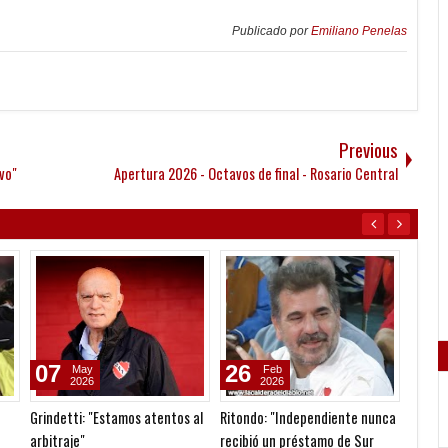
Publicado por
Emiliano Penelas
Previous
vo"
Apertura 2026 - Octavos de final - Rosario Central
07
26
10
May
Feb
2026
2026
Grindetti: "Estamos atentos al
Ritondo: "Independiente nunca
Balanc
arbitraje"
recibió un préstamo de Sur