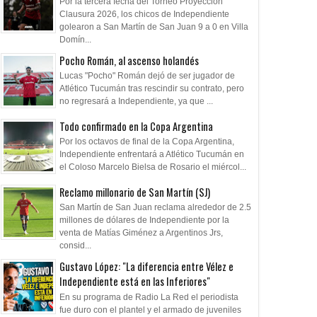
Por la tercera fecha del Torneo Proyección
Clausura 2026, los chicos de Independiente
golearon a San Martín de San Juan 9 a 0 en Villa
Domín...
Pocho Román, al ascenso holandés
Lucas "Pocho" Román dejó de ser jugador de
Atlético Tucumán tras rescindir su contrato, pero
no regresará a Independiente, ya que ...
Todo confirmado en la Copa Argentina
Por los octavos de final de la Copa Argentina,
Independiente enfrentará a Atlético Tucumán en
el Coloso Marcelo Bielsa de Rosario el miércol...
Reclamo millonario de San Martín (SJ)
San Martín de San Juan reclama alrededor de 2.5
millones de dólares de Independiente por la
venta de Matías Giménez a Argentinos Jrs,
consid...
Gustavo López: "La diferencia entre Vélez e
Independiente está en las Inferiores"
En su programa de Radio La Red el periodista
fue duro con el plantel y el armado de juveniles