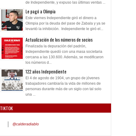
de Independiente, y expuso las últimas ventas ...
Le pagó a Olimpia
Este viernes Independiente giró el dinero a
Olimpia por la deuda del pase de Zabala y ya se
levantó la inhibición. Independiente le giró el...
Actualización de los números de socios
Finalizada la depuración del padrón,
Independiente quedó con una masa societaria
cercana a las 130.600. Además, se modificaron
los números d...
122 años Independiente
El 4 de agosto de 1904, un grupo de jóvenes
trabajadores cambiaría la vida de millones de
personas durante más de un siglo con tal solo
una ...
TIKTOK
04
04
Aug
Aug
Jul
2024
2024
2026
@calderadiablo
e de gestión: duro video
Rojos de bronca
Final del Mundial p
Paraguay