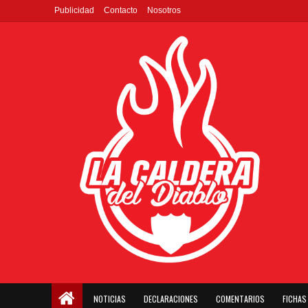
Publicidad
Contacto
Nosotros
NOTICIAS
DECLARACIONES
COMENTARIOS
FICHAS