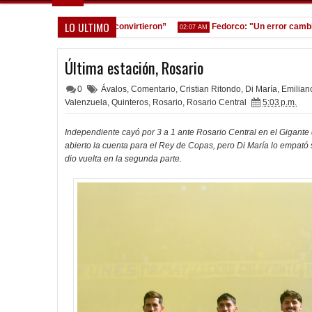
LO ULTIMO
 equivocamos y ellos convirtieron”
Fedorco: "Un error cambia total
02:07 AM
Última estación, Rosario
0
Ávalos
,
Comentario
,
Cristian Ritondo
,
Di María
,
Emilian
Valenzuela
,
Quinteros
,
Rosario
,
Rosario Central
5:03 p.m.
Independiente cayó por 3 a 1 ante Rosario Central en el Gigante 
abierto la cuenta para el Rey de Copas, pero Di María lo empató so
dio vuelta en la segunda parte.