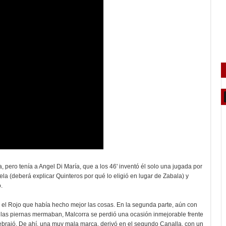
a, pero tenía a Angel Di María, que a los 46' inventó él solo una jugada por
a (deberá explicar Quinteros por qué lo eligió en lugar de Zabala) y
o.
ara el Rojo que había hecho mejor las cosas. En la segunda parte, aún con
 las piernas mermaban, Malcorra se perdió una ocasión inmejorable frente
uebrajó. De ahí, una muy mala marca, derivó en el segundo Canalla, con un