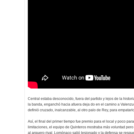
Central estaba desconocido, fuera del partido y lejos de la histori
la banda, enganchó hacia afuera deja do en el camino a Valenzuel
definió cruzado, inalcanzable, al otro palo de Rey, para empatarl
Así, el final del primer tiempo fue premio para el local y poco p
limitaciones, el equipo de Quinteros mostraba más voluntad pero
al arquero rival, Lomónaco salió lesionado y la defensa se resq