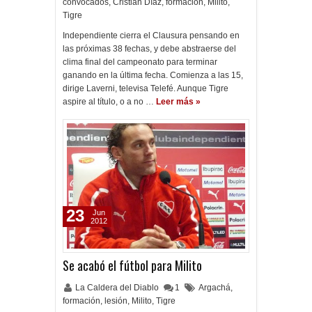
convocados
,
Cristian Díaz
,
formación
,
Milito
,
Tigre
Independiente cierra el Clausura pensando en
las próximas 38 fechas, y debe abstraerse del
clima final del campeonato para terminar
ganando en la última fecha. Comienza a las 15,
dirige Laverni, televisa Telefé. Aunque Tigre
aspire al título, o a no …
Leer más »
23
Jun
2012
Se acabó el fútbol para Milito
La Caldera del Diablo
1
Argachá
,
formación
,
lesión
,
Milito
,
Tigre