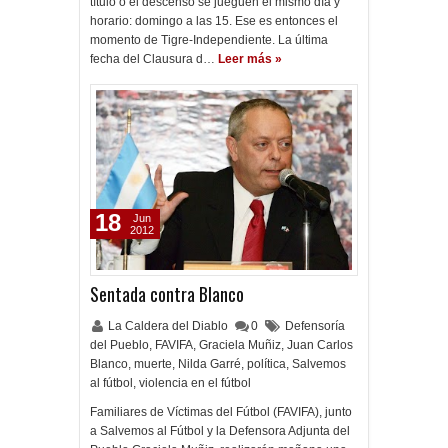
título o el descenso se jueguen el mismo día y
horario: domingo a las 15. Ese es entonces el
momento de Tigre-Independiente. La última
fecha del Clausura d…
Leer más »
18
Jun
2012
Sentada contra Blanco
La Caldera del Diablo
0
Defensoría
del Pueblo
,
FAVIFA
,
Graciela Muñiz
,
Juan Carlos
Blanco
,
muerte
,
Nilda Garré
,
política
,
Salvemos
al fútbol
,
violencia en el fútbol
Familiares de Víctimas del Fútbol (FAVIFA), junto
a Salvemos al Fútbol y la Defensora Adjunta del