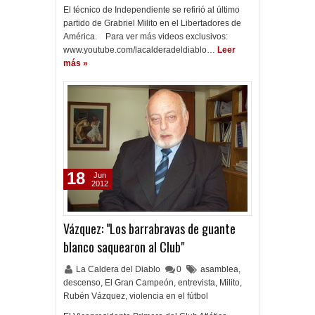
El técnico de Independiente se refirió al último
partido de Grabriel Milito en el Libertadores de
América. Para ver más videos exclusivos:
www.youtube.com/lacalderadeldiablo…
Leer
más »
18
Jun
2012
Vázquez: "Los barrabravas de guante
blanco saquearon al Club"
La Caldera del Diablo
0
asamblea
,
descenso
,
El Gran Campeón
,
entrevista
,
Milito
,
Rubén Vázquez
,
violencia en el fútbol