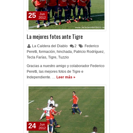
25
Jun
2012
La mejores fotos ante Tigre
La Caldera del Diablo
2
Federico
Peretti
,
formación
,
hinchada
,
Patricio Rodríguez
,
Tecla Farías
,
Tigre
,
Tuzzio
Gracias a nuestro amigo y colaborador Federico
Peretti, las mejores fotos de Tigre e
Independiente. …
Leer más »
24
Jun
2012