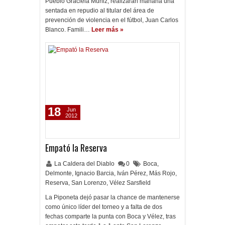
Pueblo Graciela Muñiz, realizarán mañana una
sentada en repudio al titular del área de
prevención de violencia en el fútbol, Juan Carlos
Blanco. Famili…
Leer más »
18
Jun
2012
Empató la Reserva
La Caldera del Diablo
0
Boca
,
Delmonte
,
Ignacio Barcia
,
Iván Pérez
,
Más Rojo
,
Reserva
,
San Lorenzo
,
Vélez Sarsfield
La Piponeta dejó pasar la chance de mantenerse
como único líder del torneo y a falta de dos
fechas comparte la punta con Boca y Vélez, tras