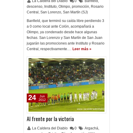
La Caldera del Diablo
0
Banfield
,
descenso
,
Instituto
,
Olimpo
,
promoción
,
Rosario
Central
,
San Lorenzo
,
San Martín (SJ)
Banfield, que terminó su caída libre perdiendo 3
a 0 como local ante Colón, acompañará a
Olimpo, ya condenado desde hace algunas
fechas. San Lorenzo y San Martín de San Juan
jugarán las promociones ante Instituto y Rosario
Central, respectivamente.…
Leer más »
24
Jun
2012
Al frente por la victoria
La Caldera del Diablo
0
Argachá
,