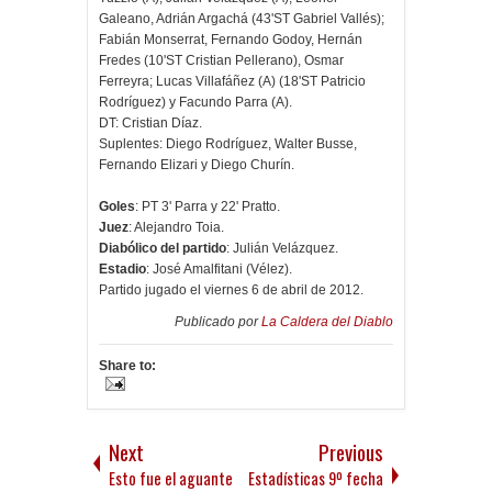
Galeano, Adrián Argachá (43'ST Gabriel Vallés);
Fabián Monserrat, Fernando Godoy, Hernán
Fredes (10'ST Cristian Pellerano), Osmar
Ferreyra; Lucas Villafáñez (A) (18'ST Patricio
Rodríguez) y Facundo Parra (A).
DT: Cristian Díaz.
Suplentes: Diego Rodríguez, Walter Busse,
Fernando Elizari y Diego Churín.
Goles
: PT 3' Parra y 22' Pratto.
Juez
: Alejandro Toia.
Diabólico del partido
: Julián Velázquez.
Estadio
: José Amalfitani (Vélez).
Partido jugado el viernes 6 de abril de 2012.
Publicado por
La Caldera del Diablo
Share to:
Next
Previous
Esto fue el aguante
Estadísticas 9º fecha