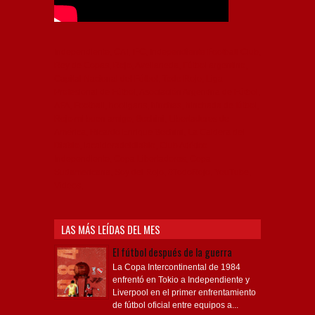
Independiente, CAI, IFC, Independiente Football Club,
Rey de Copas, Rojo, Avellaneda, Fútbol argentino,
Capital Nacional del Fútbol, Todo Rojo, Liga
Profesional de Fútbol, Asociación Argentina de Fútbol,
AFA, Football, hooligans, hinchas, hinchada de fútbol,
Rojo mi buen amigo, Bochini, Libertadores de
América, Ricardo Enrique Bochini, La Caldera del
Diablo, lacalderadeldiablo, Club Atlético
Independiente, Copa Libertadores, Copa
Sudamericana, Soy del Rojo, #TodoRojo, YouTube,
Videos,
LAS MÁS LEÍDAS DEL MES
El fútbol después de la guerra
La Copa Intercontinental de 1984
enfrentó en Tokio a Independiente y
Liverpool en el primer enfrentamiento
de fútbol oficial entre equipos a...