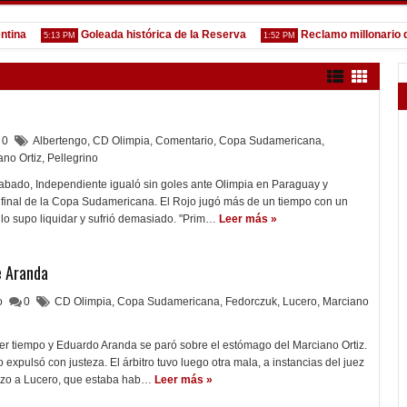
a
Goleada histórica de la Reserva
Reclamo millonario de Sa
5:13 PM
1:52 PM
0
Albertengo
,
CD Olimpia
,
Comentario
,
Copa Sudamericana
,
ano Ortiz
,
Pellegrino
rabado, Independiente igualó sin goles ante Olimpia en Paraguay y
de final de la Copa Sudamericana. El Rojo jugó más de un tiempo con un
lo supo liquidar y sufrió demasiado. "Prim…
Leer más »
e Aranda
lo
0
CD Olimpia
,
Copa Sudamericana
,
Fedorczuk
,
Lucero
,
Marciano
er tiempo y Eduardo Aranda se paró sobre el estómago del Marciano Ortiz.
expulsó con justeza. El árbitro tuvo luego otra mala, a instancias del juez
lazo a Lucero, que estaba hab…
Leer más »