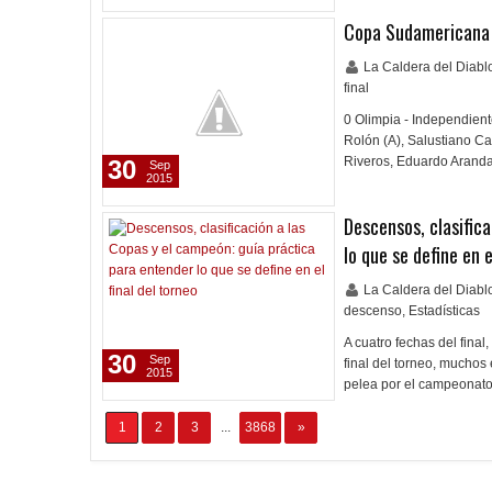
Copa Sudamericana -
La Caldera del Diab
final
0 Olimpia - Independient
Rolón (A), Salustiano Ca
Riveros, Eduardo Arand
30
Sep
2015
Descensos, clasific
lo que se define en e
La Caldera del Diab
descenso
,
Estadísticas
A cuatro fechas del final
30
Sep
final del torneo, mucho
2015
pelea por el campeonat
1
2
3
...
3868
»