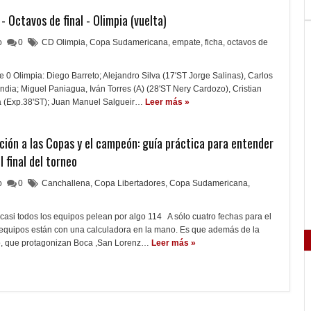
 Octavos de final - Olimpia (vuelta)
lo
0
CD Olimpia
,
Copa Sudamericana
,
empate
,
ficha
,
octavos de
e 0 Olimpia: Diego Barreto; Alejandro Silva (17'ST Jorge Salinas), Carlos
ndia; Miguel Paniagua, Iván Torres (A) (28'ST Nery Cardozo), Cristian
a (Exp.38'ST); Juan Manuel Salgueir…
Leer más »
ación a las Copas y el campeón: guía práctica para entender
l final del torneo
lo
0
Canchallena
,
Copa Libertadores
,
Copa Sudamericana
,
, casi todos los equipos pelean por algo 114 A sólo cuatro fechas para el
s equipos están con una calculadora en la mano. Es que además de la
o, que protagonizan Boca ,San Lorenz…
Leer más »