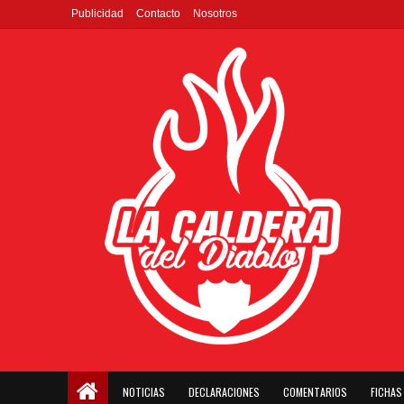
Publicidad
Contacto
Nosotros
NOTICIAS
DECLARACIONES
COMENTARIOS
FICHAS