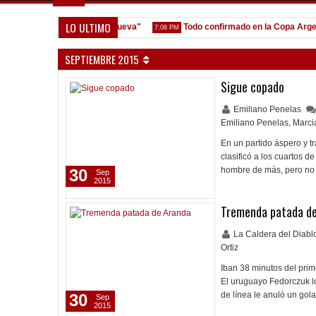
LO ULTIMO
estión y que venga gente nueva"
Todo confirmado en la Copa Argentin
7:08 PM
SEPTIEMBRE 2015
Sigue copado
Emiliano Penelas
Emiliano Penelas
,
Marci
En un partido áspero y t
clasificó a los cuartos 
hombre de más, pero no 
30
Sep
2015
Tremenda patada d
La Caldera del Diab
Ortiz
Iban 38 minutos del prim
El uruguayo Fedorczuk lo 
de línea le anuló un go
30
Sep
2015