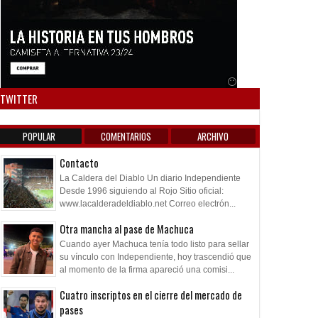
Anuncio SOICOS
TWITTER
POPULAR
COMENTARIOS
ARCHIVO
Contacto
La Caldera del Diablo Un diario Independiente
Desde 1996 siguiendo al Rojo Sitio oficial:
www.lacalderadeldiablo.net Correo electrón...
Otra mancha al pase de Machuca
Cuando ayer Machuca tenía todo listo para sellar
su vínculo con Independiente, hoy trascendió que
al momento de la firma apareció una comisi...
Cuatro inscriptos en el cierre del mercado de
pases