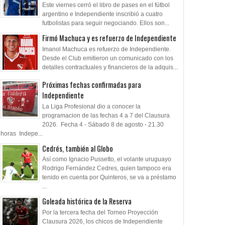
Este viernes cerró el libro de pases en el fútbol
argentino e Independiente inscribió a cuatro
futbolistas para seguir negociando. Ellos son...
Firmó Machuca y es refuerzo de Independiente
Imanol Machuca es refuerzo de Independiente.
Desde el Club emitieron un comunicado con los
detalles contractuales y financieros de la adquis...
Próximas fechas confirmadas para
Independiente
La Liga Profesional dio a conocer la
programacion de las fechas 4 a 7 del Clausura
2026. Fecha 4 - Sábado 8 de agosto - 21.30
horas Indepe...
Cedrés, también al Globo
Así como Ignacio Pussetto, el volante uruguayo
Rodrigo Fernández Cedres, quien tampoco era
tenido en cuenta por Quinteros, se va a préstamo
...
Goleada histórica de la Reserva
Por la tercera fecha del Torneo Proyección
Clausura 2026, los chicos de Independiente