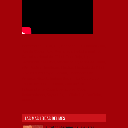
Independiente, CAI, IFC, Independiente Football Club,
Rey de Copas, Rojo, Avellaneda, Fútbol argentino,
Capital Nacional del Fútbol, Todo Rojo, Liga
Profesional de Fútbol, Asociación Argentina de Fútbol,
AFA, Football, hooligans, hinchas, hinchada de fútbol,
Rojo mi buen amigo, Bochini, Libertadores de
América, Ricardo Enrique Bochini, La Caldera del
Diablo, lacalderadeldiablo, Club Atlético
Independiente, Copa Libertadores, Copa
Sudamericana, Soy del Rojo, #TodoRojo, YouTube,
Videos,
LAS MÁS LEÍDAS DEL MES
El fútbol después de la guerra