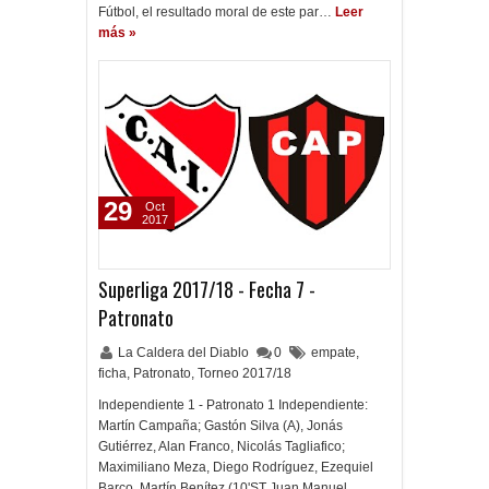
Fútbol, el resultado moral de este par…
Leer
más »
29
Oct
2017
Superliga 2017/18 - Fecha 7 -
Patronato
La Caldera del Diablo
0
empate
,
ficha
,
Patronato
,
Torneo 2017/18
Independiente 1 - Patronato 1 Independiente:
Martín Campaña; Gastón Silva (A), Jonás
Gutiérrez, Alan Franco, Nicolás Tagliafico;
Maximiliano Meza, Diego Rodríguez, Ezequiel
Barco, Martín Benítez (10'ST Juan Manuel