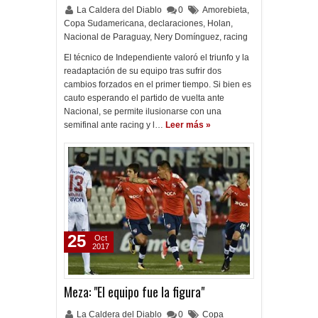
La Caldera del Diablo
0
Amorebieta
,
Copa Sudamericana
,
declaraciones
,
Holan
,
Nacional de Paraguay
,
Nery Domínguez
,
racing
El técnico de Independiente valoró el triunfo y la
readaptación de su equipo tras sufrir dos
cambios forzados en el primer tiempo. Si bien es
cauto esperando el partido de vuelta ante
Nacional, se permite ilusionarse con una
semifinal ante racing y l…
Leer más »
25
Oct
2017
Meza: "El equipo fue la figura"
La Caldera del Diablo
0
Copa