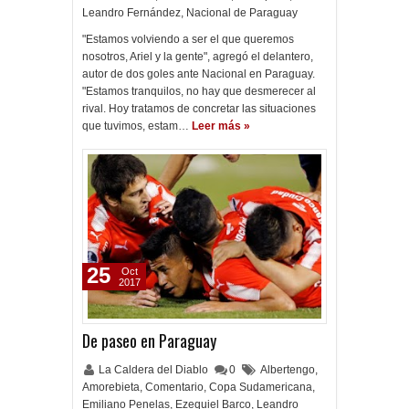
Leandro Fernández
,
Nacional de Paraguay
"Estamos volviendo a ser el que queremos
nosotros, Ariel y la gente", agregó el delantero,
autor de dos goles ante Nacional en Paraguay.
"Estamos tranquilos, no hay que desmerecer al
rival. Hoy tratamos de concretar las situaciones
que tuvimos, estam…
Leer más »
25
Oct
2017
De paseo en Paraguay
La Caldera del Diablo
0
Albertengo
,
Amorebieta
,
Comentario
,
Copa Sudamericana
,
Emiliano Penelas
,
Ezequiel Barco
,
Leandro