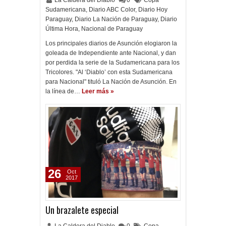
La Caldera del Diablo
0
Copa
Sudamericana
,
Diario ABC Color
,
Diario Hoy
Paraguay
,
Diario La Nación de Paraguay
,
Diario
Última Hora
,
Nacional de Paraguay
Los principales diarios de Asunción elogiaron la
goleada de Independiente ante Nacional, y dan
por perdida la serie de la Sudamericana para los
Tricolores. "Al ‘Diablo’ con esta Sudamericana
para Nacional" tituló La Nación de Asunción. En
la línea de…
Leer más »
26
Oct
2017
Un brazalete especial