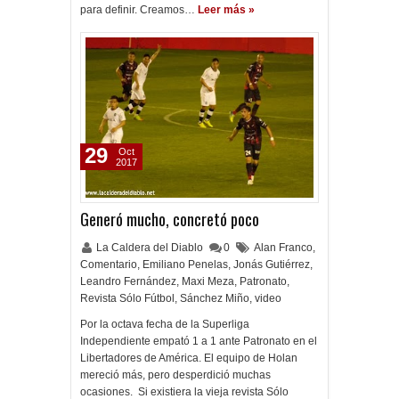
para definir. Creamos…
Leer más »
29
Oct
2017
Generó mucho, concretó poco
La Caldera del Diablo
0
Alan Franco
,
Comentario
,
Emiliano Penelas
,
Jonás Gutiérrez
,
Leandro Fernández
,
Maxi Meza
,
Patronato
,
Revista Sólo Fútbol
,
Sánchez Miño
,
video
Por la octava fecha de la Superliga
Independiente empató 1 a 1 ante Patronato en el
Libertadores de América. El equipo de Holan
mereció más, pero desperdició muchas
ocasiones. Si existiera la vieja revista Sólo