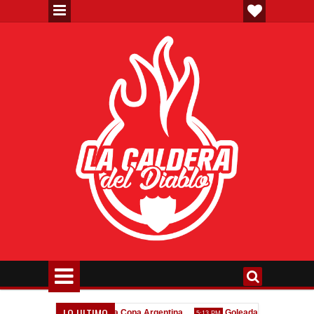
LO ULTIMO
Todo confirmado en la Copa Argentina
Goleada histórica de la Rese
5:13 PM