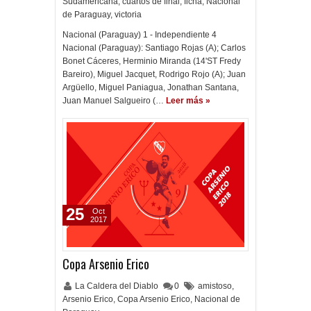
Sudamericana
,
cuartos de final
,
ficha
,
Nacional
de Paraguay
,
victoria
Nacional (Paraguay) 1 - Independiente 4
Nacional (Paraguay): Santiago Rojas (A); Carlos
Bonet Cáceres, Herminio Miranda (14'ST Fredy
Bareiro), Miguel Jacquet, Rodrigo Rojo (A); Juan
Argüello, Miguel Paniagua, Jonathan Santana,
Juan Manuel Salgueiro (…
Leer más »
25
Oct
2017
Copa Arsenio Erico
La Caldera del Diablo
0
amistoso
,
Arsenio Erico
,
Copa Arsenio Erico
,
Nacional de