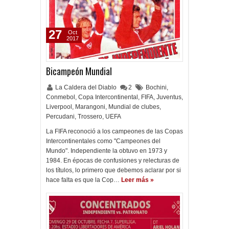
27
Oct
2017
Bicampeón Mundial
La Caldera del Diablo
2
Bochini
,
Conmebol
,
Copa Intercontinental
,
FIFA
,
Juventus
,
Liverpool
,
Marangoni
,
Mundial de clubes
,
Percudani
,
Trossero
,
UEFA
La FIFA reconoció a los campeones de las Copas
Intercontinentales como "Campeones del
Mundo". Independiente la obtuvo en 1973 y
1984. En épocas de confusiones y relecturas de
los títulos, lo primero que debemos aclarar por si
hace falta es que la Cop…
Leer más »