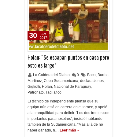
30
Oct
2017
Holan: “Se escapan puntos en casa pero
esto es largo"
La Caldera del Diablo
0
Boca
,
Burrito
Martínez
,
Copa Sudamericana
,
declaraciones
,
Gigliotti
,
Holan
,
Nacional de Paraguay
,
Patronato
,
Tagliafico
El técnico de Independiente piensa que su
equipo aún está en carrera en el torneo, y apeló
a la tranquilidad para definir. "Los dos frentes son
importantes para nosotros", insistió hablando
también de la Sudamericana. “Más allá de no
haber ganado, h…
Leer más »