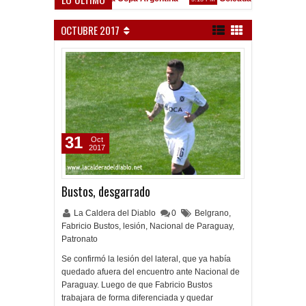
n Liniers
OCTUBRE 2017
31
Oct
2017
Bustos, desgarrado
La Caldera del Diablo
0
Belgrano
,
Fabricio Bustos
,
lesión
,
Nacional de Paraguay
,
Patronato
Se confirmó la lesión del lateral, que ya había
quedado afuera del encuentro ante Nacional de
Paraguay. Luego de que Fabricio Bustos
trabajara de forma diferenciada y quedar