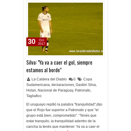
30
Oct
2017
Silva: "Ya va a caer el gol, siempre
estamos al borde"
La Caldera del Diablo
0
Copa
Sudamericana
,
declaraciones
,
Gastón Silva
,
Holan
,
Nacional de Paraguay
,
Patronato
,
Tagliafico
El uruguayo repitió la palabra "tranquilidad",dijo
que el Rojo fue superior a Patronato y que "el
grupo está bien, comprometido". “Tenés que
estar tranquilo, la tranquilidad adentro de la
cancha la tenés que mantener. Ya va a caer el