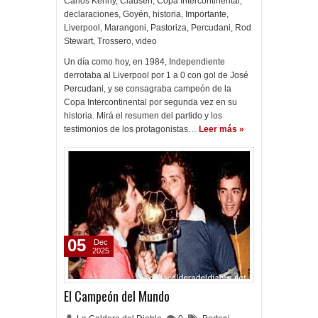
Carlos Kenny
,
Clausen
,
Copa Intercontinental
,
declaraciones
,
Goyén
,
historia
,
Importante
,
Liverpool
,
Marangoni
,
Pastoriza
,
Percudani
,
Rod
Stewart
,
Trossero
,
video
Un día como hoy, en 1984, Independiente
derrotaba al Liverpool por 1 a 0 con gol de José
Percudani, y se consagraba campeón de la
Copa Intercontinental por segunda vez en su
historia. Mirá el resumen del partido y los
testimonios de los protagonistas…
Leer más »
05
Dec
2025
El Campeón del Mundo