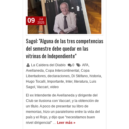
09
Jul
2025
Sagol: "Alguna de las tres competencias
del semestre debe quedar en las
vitrinas de Independiente"
La Caldera del Diablo
0
AFA
,
Avellaneda
,
Copa Intercontinental
,
Copa
Libertadores
,
declaraciones
,
Di Stéfano
,
historia
,
Hugo Tocalli
,
Importante
,
Inter
,
literatura
,
Luis
Sagol
,
Vaccari
,
video
El ex Intendente de Avellaneda y dirigente del
Club se ilusiona con Vaccari, y la obtención de
un título. A poco de presentar su libro de
memorias, hizo un paralelismo entre la vida del
país y el Rojo, y dijo que "necesitamos buen
nivel dirigencial" …
Leer más »