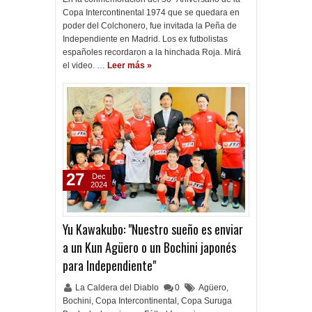
Copa Intercontinental 1974 que se quedara en
poder del Colchonero, fue invitada la Peña de
Independiente en Madrid. Los ex futbolistas
españoles recordaron a la hinchada Roja. Mirá
el video. …
Leer más »
27
Dec
2024
Yu Kawakubo: "Nuestro sueño es enviar
a un Kun Agüero o un Bochini japonés
para Independiente"
La Caldera del Diablo
0
Agüero
,
Bochini
,
Copa Intercontinental
,
Copa Suruga