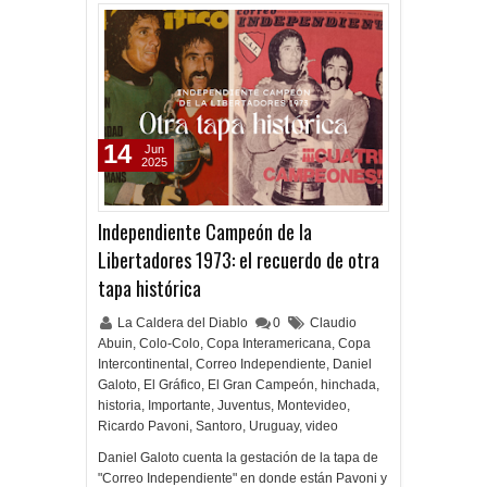
14
Jun
2025
Independiente Campeón de la
Libertadores 1973: el recuerdo de otra
tapa histórica
La Caldera del Diablo
0
Claudio
Abuin
,
Colo-Colo
,
Copa Interamericana
,
Copa
Intercontinental
,
Correo Independiente
,
Daniel
Galoto
,
El Gráfico
,
El Gran Campeón
,
hinchada
,
historia
,
Importante
,
Juventus
,
Montevideo
,
Ricardo Pavoni
,
Santoro
,
Uruguay
,
video
Daniel Galoto cuenta la gestación de la tapa de
"Correo Independiente" en donde están Pavoni y