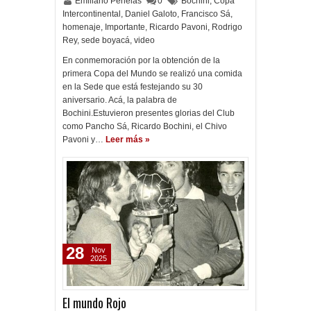
Emiliano Penelas
0
Bochini
,
Copa
Intercontinental
,
Daniel Galoto
,
Francisco Sá
,
homenaje
,
Importante
,
Ricardo Pavoni
,
Rodrigo
Rey
,
sede boyacá
,
video
En conmemoración por la obtención de la
primera Copa del Mundo se realizó una comida
en la Sede que está festejando su 30
aniversario. Acá, la palabra de
Bochini.Estuvieron presentes glorias del Club
como Pancho Sá, Ricardo Bochini, el Chivo
Pavoni y…
Leer más »
28
Nov
2025
El mundo Rojo