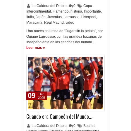
La Caldera del Diablo
0
Copa
Intercontinental
,
Flamengo
,
historia
,
Importante
,
Italia
,
Japón
,
Juventus
,
Larrousse
,
Liverpool
,
Maracaná
,
Real Madrid
,
video
Una nueva columna de "Jugar sin la pelota", por
Quique Larrousse, con las grandez hazañas de
Independiente en las canchas del mundo.…
Leer más »
09
Dec
2025
Cuando era Campeón del Mundo...
La Caldera del Diablo
0
Bochini
,