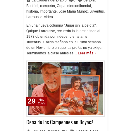
La Caldera del Diablo
0
Bertoni
,
Bochini
,
campeón
,
Copa Intercontinental
,
historia
,
Importante
,
José María Muñoz
,
Juventus
,
Larrousse
,
video
En una nueva columna "Jugar sin la pelota",
Quique Larrousse, recuerda la Intercontinental
1973 obtenida por Independiente ante
Juventus. Cálida mañana en la ultima semana
de un Noviembre en que las profes no ya exigen.
Terminamos la clase antes es…
Leer más »
29
Nov
2025
Cena de los Campeones en Boyacá