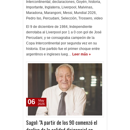
Intercontinental
,
declaraciones
,
Goyén
,
historia
,
Importante
,
Inglaterra
,
Liverpool
,
Malvinas
,
Maradona
,
Marangoni
,
Messi
,
Mundial 2026
,
Pedro Iso
,
Percudani
,
Selección
,
Trossero
,
video
El 9 de diciembre de 1984, Independiente
derrotaba al Liverpool por 1 a 0 con gol de José
Percudani, y se consagraba campeón de la
Copa Intercontinental por segunda vez en su
historia. Ese partido fue el primer choque entre
argentinos e ingleses lueg…
Leer más »
06
May
2026
Sagol: "A partir de los 90 comenzó el