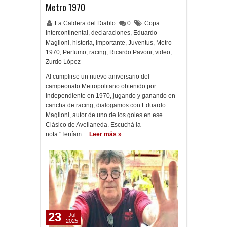
Metro 1970
La Caldera del Diablo
0
Copa
Intercontinental
,
declaraciones
,
Eduardo
Maglioni
,
historia
,
Importante
,
Juventus
,
Metro
1970
,
Perfumo
,
racing
,
Ricardo Pavoni
,
video
,
Zurdo López
Al cumplirse un nuevo aniversario del
campeonato Metropolitano obtenido por
Independiente en 1970, jugando y ganando en
cancha de racing, dialogamos con Eduardo
Maglioni, autor de uno de los goles en ese
Clásico de Avellaneda. Escuchá la
nota."Teníam…
Leer más »
23
Jul
2025