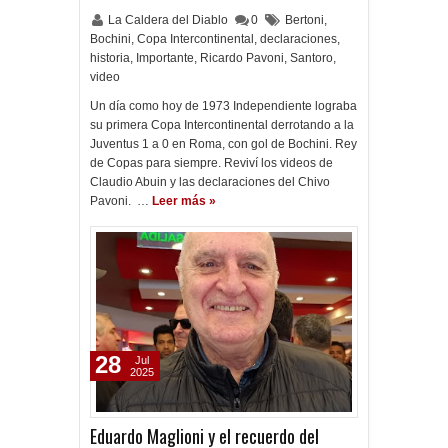
La Caldera del Diablo
0
Bertoni
,
Bochini
,
Copa Intercontinental
,
declaraciones
,
historia
,
Importante
,
Ricardo Pavoni
,
Santoro
,
video
Un día como hoy de 1973 Independiente lograba
su primera Copa Intercontinental derrotando a la
Juventus 1 a 0 en Roma, con gol de Bochini. Rey
de Copas para siempre. Reviví los videos de
Claudio Abuin y las declaraciones del Chivo
Pavoni. …
Leer más »
28
Jul
2025
Eduardo Maglioni y el recuerdo del