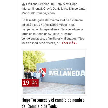
Emiliano Penelas
0
Ajax
,
Copa
Intercontinental
,
Cruyff
,
Dante Mírcoli
,
Importante
,
Mancuello
,
muerte
,
video
En la madrugada del miércoles 4 de diciembre
falleció a los 77 años Dante Mírcoli, multi
campeón con Independiente. Será velado esta
tarde en la Sede de Av. Mitre. Nuestras
condolencias a sus familiares y allegados. "Nos
toca despedir con tristeza, p…
Leer más »
19
Nov
2024
Hugo Tortonese y el cambio de nombre
del Complejo de Tenis