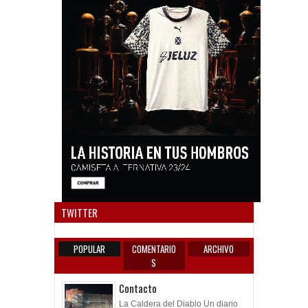
Anun
TWITTER
POPULAR
COMENTARIO
ARCHIVO
S
Contacto
La Caldera del Diablo Un diario