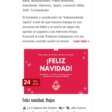
Bank
,
declaraciones
,
Fútbol femenino
,
Importante
,
inferiores
,
Japón
,
Liverpool
,
Milito
,
SAD
,
Yu Kawakubo
El fundador y coordinador de "Independiente
Japón" contó de qué manera trabaja en sus
escuelas de fútbol y el sueño de algún día
aportar un jugador a las Inferiores Rojas.
Escuchá la nota."Estamos trabajando con las
escuelas, nuestro sueño es enviar …
Leer más »
24
Dec
2024
Feliz navidad, Rojos
La Caldera del Diablo
0
año nuevo
,