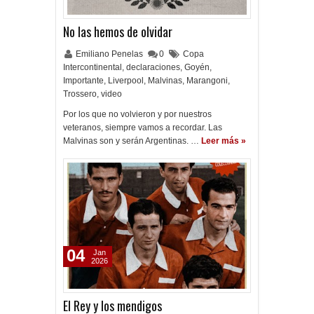
No las hemos de olvidar
Emiliano Penelas
0
Copa
Intercontinental
,
declaraciones
,
Goyén
,
Importante
,
Liverpool
,
Malvinas
,
Marangoni
,
Trossero
,
video
Por los que no volvieron y por nuestros
veteranos, siempre vamos a recordar. Las
Malvinas son y serán Argentinas. …
Leer más »
04
Jan
2026
El Rey y los mendigos