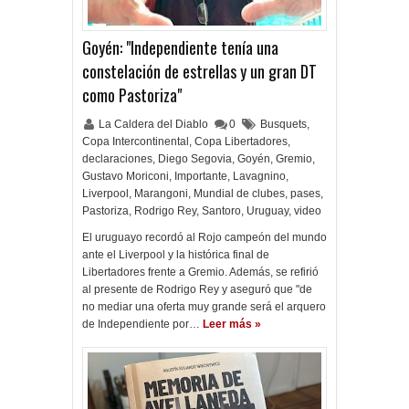
Goyén: "Independiente tenía una
constelación de estrellas y un gran DT
como Pastoriza"
La Caldera del Diablo
0
Busquets
,
Copa Intercontinental
,
Copa Libertadores
,
declaraciones
,
Diego Segovia
,
Goyén
,
Gremio
,
Gustavo Moriconi
,
Importante
,
Lavagnino
,
Liverpool
,
Marangoni
,
Mundial de clubes
,
pases
,
Pastoriza
,
Rodrigo Rey
,
Santoro
,
Uruguay
,
video
El uruguayo recordó al Rojo campeón del mundo
ante el Liverpool y la histórica final de
Libertadores frente a Gremio. Además, se refirió
al presente de Rodrigo Rey y aseguró que "de
no mediar una oferta muy grande será el arquero
de Independiente por…
Leer más »