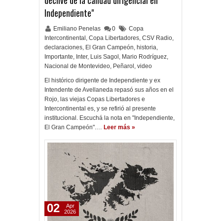
declive de la calidad dirigencial en
Independiente"
Emiliano Penelas
0
Copa
Intercontinental
,
Copa Libertadores
,
CSV Radio
,
declaraciones
,
El Gran Campeón
,
historia
,
Importante
,
Inter
,
Luis Sagol
,
Mario Rodríguez
,
Nacional de Montevideo
,
Peñarol
,
video
El histórico dirigente de Independiente y ex
Intendente de Avellaneda repasó sus años en el
Rojo, las viejas Copas Libertadores e
Intercontinental es, y se refirió al presente
institucional. Escuchá la nota en "Independiente,
El Gran Campeón".…
Leer más »
02
Apr
2026