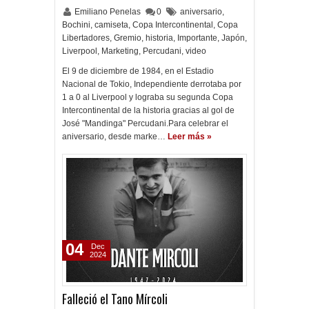
Emiliano Penelas
0
aniversario
,
Bochini
,
camiseta
,
Copa Intercontinental
,
Copa
Libertadores
,
Gremio
,
historia
,
Importante
,
Japón
,
Liverpool
,
Marketing
,
Percudani
,
video
El 9 de diciembre de 1984, en el Estadio
Nacional de Tokio, Independiente derrotaba por
1 a 0 al Liverpool y lograba su segunda Copa
Intercontinental de la historia gracias al gol de
José "Mandinga" Percudani.Para celebrar el
aniversario, desde marke…
Leer más »
04
Dec
2024
Falleció el Tano Mírcoli