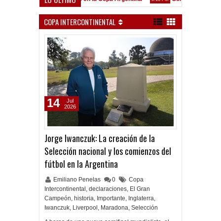
enó en Liniers
COPA INTERCONTINENTAL
14
Jul
2026
Jorge Iwanczuk: La creación de la
Selección nacional y los comienzos del
fútbol en la Argentina
Emiliano Penelas
0
Copa
Intercontinental
,
declaraciones
,
El Gran
Campeón
,
historia
,
Importante
,
Inglaterra
,
Iwanczuk
,
Liverpool
,
Maradona
,
Selección