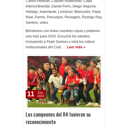
Carlos Penelas
,
Claudio Rudecindo
,
Copa
Intercontinental
,
Daniel Ferro
,
Diego Segovia
,
Hidalgo
,
Importante
,
Liverpool
,
Mancuello
,
Papá
Noel
,
Parmo
,
Percudani
,
Pessagno
,
Rodrigo Rey
,
Santoro
,
video
Brindemos con todas nuestras copas y pidamos
una más para 2025. Escuchá los saludos,
incluyendo a Pepé Santoro y mirá los videos
insitucionales del Club. …
Leer más »
11
Dec
2024
Los campeones del 84 tuvieron su
reconocimiento