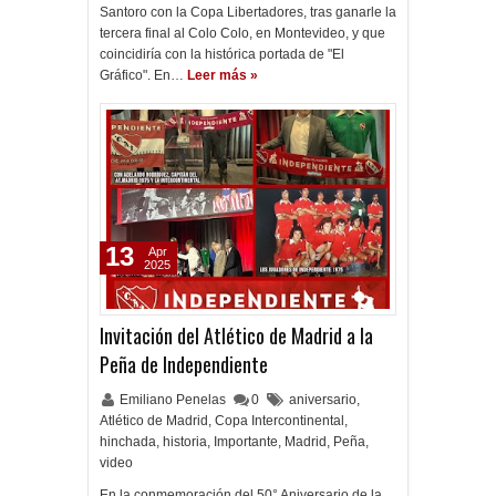
Santoro con la Copa Libertadores, tras ganarle la
tercera final al Colo Colo, en Montevideo, y que
coincidiría con la histórica portada de "El
Gráfico". En…
Leer más »
13
Apr
2025
Invitación del Atlético de Madrid a la
Peña de Independiente
Emiliano Penelas
0
aniversario
,
Atlético de Madrid
,
Copa Intercontinental
,
hinchada
,
historia
,
Importante
,
Madrid
,
Peña
,
video
En la conmemoración del 50° Aniversario de la