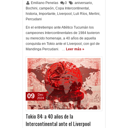
Emiliano Penelas
0
aniversario
,
Bochini
,
campeón
,
Copa Intercontinental
,
historia
,
Importante
,
Liverpool
,
Luli Ríos
,
Merlini
,
Percudani
En el entretiempo ante Atlético Tucumán los
campeones Intercontinentales de 1984 tuvieron
su merecido homenaje, a 40 años de aquella
conquista en Tokio ante el Liverpool, con gol de
Mandinga Percudani. …
Leer más »
09
Dec
2024
Tokio 84: a 40 años de la
Intercontinental ante el Liverpool