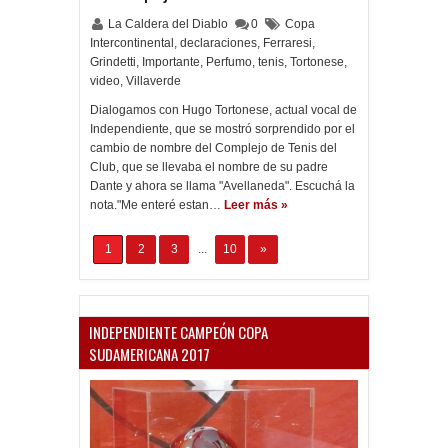
La Caldera del Diablo
0
Copa
Intercontinental
,
declaraciones
,
Ferraresi
,
Grindetti
,
Importante
,
Perfumo
,
tenis
,
Tortonese
,
video
,
Villaverde
Dialogamos con Hugo Tortonese, actual vocal de
Independiente, que se mostró sorprendido por el
cambio de nombre del Complejo de Tenis del
Club, que se llevaba el nombre de su padre
Dante y ahora se llama "Avellaneda". Escuchá la
nota."Me enteré estan…
Leer más »
1
2
3
...
10
»
INDEPENDIENTE CAMPEÓN COPA
SUDAMERICANA 2017