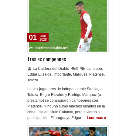
01
Jun
2025
Tres ex campeones
La Caldera del Diablo
0
campeón
,
Edgar Elizalde
,
Importante
,
Márquez
,
Platense
,
Toloza
Los ex jugadores de Independiente Santiago
Toloza, Edgar Elizalde y Rodrigo Márquez (a
préstamo) se consagraron campeones con
Platense. Ninguno sumó muchos minutos en la
conquista del título Calamar, pero tuvieron su
participación. El uruguayo Edgar …
Leer más »