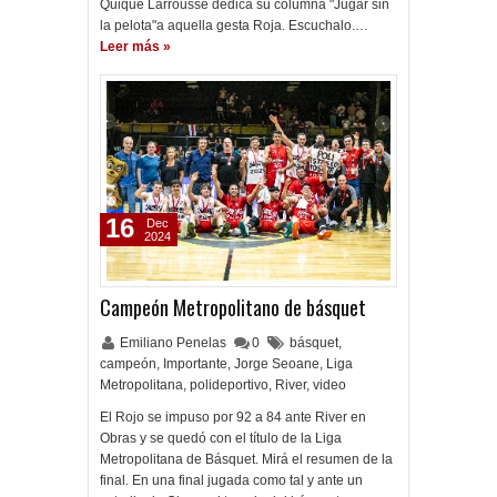
Quique Larrousse dedica su columna "Jugar sin
la pelota"a aquella gesta Roja. Escuchalo.…
Leer más »
16
Dec
2024
Campeón Metropolitano de básquet
Emiliano Penelas
0
básquet
,
campeón
,
Importante
,
Jorge Seoane
,
Liga
Metropolitana
,
polideportivo
,
River
,
video
El Rojo se impuso por 92 a 84 ante River en
Obras y se quedó con el título de la Liga
Metropolitana de Básquet. Mirá el resumen de la
final. En una final jugada como tal y ante un