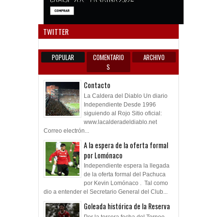
Anun
TWITTER
POPULAR
COMENTARIO
ARCHIVO
S
Contacto
La Caldera del Diablo Un diario
Independiente Desde 1996
siguiendo al Rojo Sitio oficial:
www.lacalderadeldiablo.net
Correo electrón...
A la espera de la oferta formal
por Lomónaco
Independiente espera la llegada
de la oferta formal del Pachuca
por Kevin Lomónaco . Tal como
dio a entender el Secretario General del Club...
Goleada histórica de la Reserva
Por la tercera fecha del Torneo