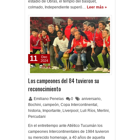
estadio de Obras, el templo del básquet,
colmado, Independiente superó…
Leer más »
11
Dec
2024
Los campeones del 84 tuvieron su
reconocimiento
Emiliano Penelas
0
aniversario
,
Bochini
,
campeón
,
Copa Intercontinental
,
historia
,
Importante
,
Liverpool
,
Luli Ríos
,
Merlini
,
Percudani
En el entretiempo ante Atlético Tucumán los
campeones Intercontinentales de 1984 tuvieron
su merecido homenaje, a 40 años de aquella