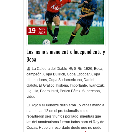
19
May
2025
Los mano a mano entre Independiente y
Boca
La Caldera del Diablo
0
1926
,
Boca
,
campeón
,
Copa Bullrich
,
Copa Escobar
,
Copa
Libertadores
,
Copa Sudamericana
,
Daniel
Galoto
,
El Gráfico
,
historia
,
Importante
,
Iwanczuk
,
Liguilla
,
Pedro Isusi
,
Perico Pérez
,
Supercopa
,
video
El Rojo y el Xeneize definieron 15 veces mano a
mano. Las 12 en el profesionalismo se
repartieron seis triunfos por lado, mientras que
las del amateurismo fueron todas para el Rey de
Copas. Hubo un recordado duelo que no pudo