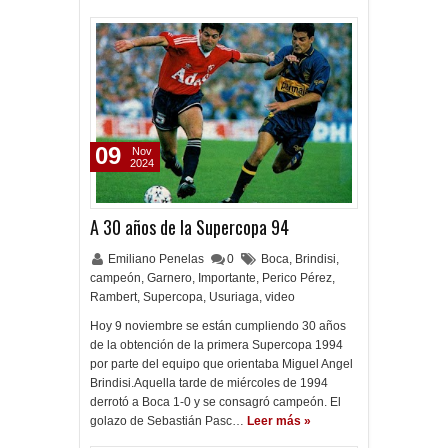
09
Nov
2024
A 30 años de la Supercopa 94
Emiliano Penelas
0
Boca
,
Brindisi
,
campeón
,
Garnero
,
Importante
,
Perico Pérez
,
Rambert
,
Supercopa
,
Usuriaga
,
video
Hoy 9 noviembre se están cumpliendo 30 años
de la obtención de la primera Supercopa 1994
por parte del equipo que orientaba Miguel Angel
Brindisi.Aquella tarde de miércoles de 1994
derrotó a Boca 1-0 y se consagró campeón. El
golazo de Sebastián Pasc…
Leer más »