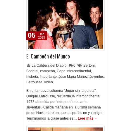
05
Dec
2025
El Campeón del Mundo
La Caldera del Diablo
0
Bertoni
,
Bochini
,
campeón
,
Copa Intercontinental
,
historia
,
Importante
,
José María Muñoz
,
Juventus
,
Larrousse
,
video
En una nueva columna "Jugar sin la pelota",
Quique Larrousse, recuerda la Intercontinental
1973 obtenida por Independiente ante
Juventus. Cálida mañana en la ultima semana
de un Noviembre en que las profes no ya exigen.
Terminamos la clase antes es…
Leer más »