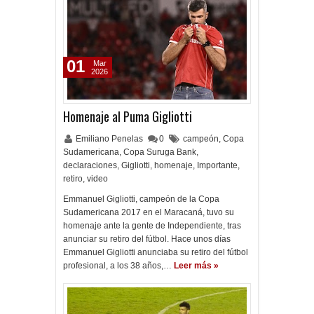
01
Mar
2026
Homenaje al Puma Gigliotti
Emiliano Penelas
0
campeón
,
Copa
Sudamericana
,
Copa Suruga Bank
,
declaraciones
,
Gigliotti
,
homenaje
,
Importante
,
retiro
,
video
Emmanuel Gigliotti, campeón de la Copa
Sudamericana 2017 en el Maracaná, tuvo su
homenaje ante la gente de Independiente, tras
anunciar su retiro del fútbol. Hace unos días
Emmanuel Gigliotti anunciaba su retiro del fútbol
profesional, a los 38 años,…
Leer más »