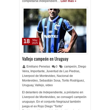
completarse.Independient…
Leer más »
18
May
2025
Vallejo campeón en Uruguay
Emiliano Penelas
0
campeón
,
Diego
Veira
,
Importante
,
Juventud de Las Piedras
,
Liverpool de Montevideo
,
Nacional de
Montevideo
,
Sebastián Sosa
,
Torito Rodríguez
,
Uruguay
,
Vallejo
,
video
El delantero de Independiente, a préstamo en
Liverpool de Montevideo, se consagró campeón
uruguayo. En el conjunto Negriazul también
juega el ex Rojo Diego "Torito"