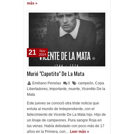
más »
21
Nov
2024
Murió "Capotito" De La Mata
Emiliano Penelas
0
campeón
,
Copa
Libertadores
,
Importante
,
muerte
,
Vicentito De la
Mata
Este jueves se conoció otra triste noticia que
enluta al mundo de Independiente, con el
fallecimiento de Vicente De La Mata hijo. Hijo de
un linaje de campeones. Pura sangre Roja en
las venas. Había debutado con poco más de 17
años en la Primera, con…
Leer más »