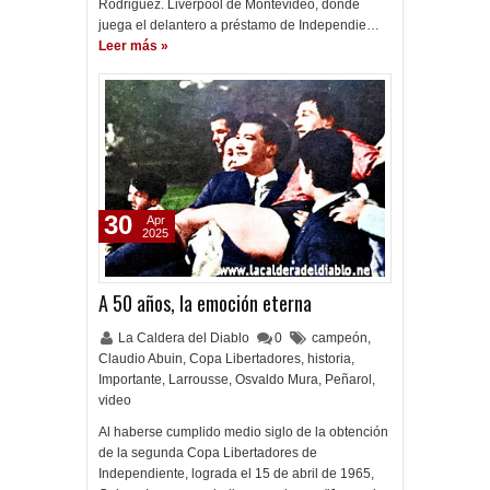
Rodriguez. Liverpool de Montevideo, donde
juega el delantero a préstamo de Independie…
Leer más »
30
Apr
2025
A 50 años, la emoción eterna
La Caldera del Diablo
0
campeón
,
Claudio Abuin
,
Copa Libertadores
,
historia
,
Importante
,
Larrousse
,
Osvaldo Mura
,
Peñarol
,
video
Al haberse cumplido medio siglo de la obtención
de la segunda Copa Libertadores de
Independiente, lograda el 15 de abril de 1965,