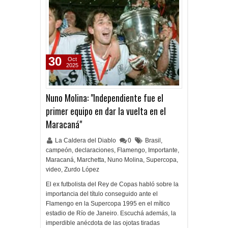
30
Oct
2025
Nuno Molina: "Independiente fue el
primer equipo en dar la vuelta en el
Maracaná"
La Caldera del Diablo
0
Brasil
,
campeón
,
declaraciones
,
Flamengo
,
Importante
,
Maracaná
,
Marchetta
,
Nuno Molina
,
Supercopa
,
video
,
Zurdo López
El ex futbolista del Rey de Copas habló sobre la
importancia del título conseguido ante el
Flamengo en la Supercopa 1995 en el mítico
estadio de Río de Janeiro. Escuchá además, la
imperdible anécdota de las ojotas tiradas