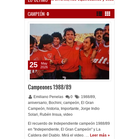
la espera de la oferta formal por Lomónaco
Pocho Román, al ascens
1:14 PM
CAMPEÓN
25
May
2026
Campeones 1988/89
Emiliano Penelas
0
1988/89
,
aniversario
,
Bochini
,
campeón
,
El Gran
Campeón
,
historia
,
Importante
,
Jorge Indio
Solari
,
Rubén Insua
,
video
El recuerdo de Independiente campeón 1988/89
en "Independiente, El Gran Campeón" y La
Caldera del Diablo. Mirá el video. …
Leer más »