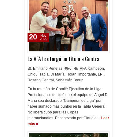
20
Nov
2025
La AFA le otorgó un título a Central
Emiliano Penelas
0
AFA
,
campeón
,
Chiqui Tapia
,
Di María
,
Holan
,
Importante
,
LPF
,
Rosario Central
,
Sebastián Broun
En la reunión de Comité Ejecutivo de la Liga
Profesional se decidió que el equipo de Angel Di
María sea declarado “Campeón de Liga” por
haber sumado más puntos en la Tabla General.
No libera cupo para las Copas
internacionales. Encabezada por Claudio…
Leer
más »