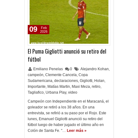
09
Feb
2026
El Puma Gigliotti anunció su retiro del
fútbol
Emiliano Penelas
0
Alejandro Kohan
,
campeón
,
Clemente Cancela
,
Copa
Sudamericana
,
declaraciones
,
Gigliotti
,
Holan
,
Importante
,
Matías Martin
,
Maxi Meza
,
retiro
,
Tagliafico
,
Urbana Play
,
video
Campeón con Independiente en el Maracaná, el
goleador se retiró a los 38 años. En una
entrevista, se refirió a su paso por el Rojo. Este
lunes, Emanuel Gigliotti anunció su retiro del
fútbol luego de haber jugado el último año en
Colón de Santa Fe. "…
Leer más »