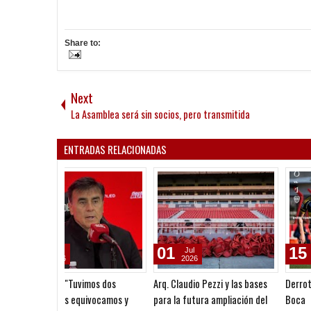
Share to:
Next
La Asamblea será sin socios, pero transmitida
ENTRADAS RELACIONADAS
01
15
Jul
Jun
2026
2026
Arq. Claudio Pezzi y las bases
Derrota de Las Diablas ante
para la futura ampliación del
Boca