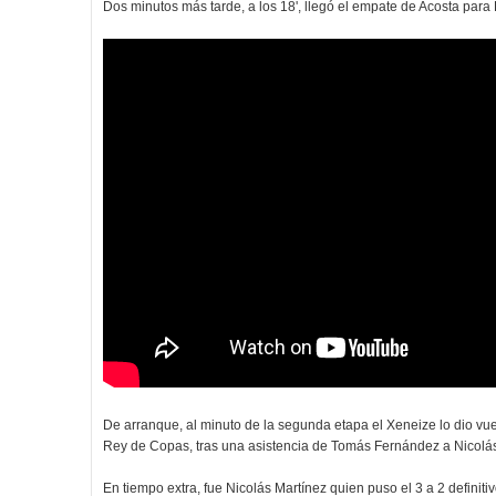
Dos minutos más tarde, a los 18', llegó el empate de Acosta para 
De arranque, al minuto de la segunda etapa el Xeneize lo dio vuel
Rey de Copas, tras una asistencia de Tomás Fernández a Nicolás
En tiempo extra, fue Nicolás Martínez quien puso el 3 a 2 definiti