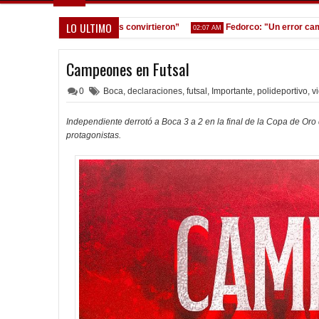
LO ULTIMO
nos equivocamos y ellos convirtieron”
Fedorco: "Un error cambia tot
02:07 AM
Campeones en Futsal
0
Boca
,
declaraciones
,
futsal
,
Importante
,
polideportivo
,
v
Independiente derrotó a Boca 3 a 2 en la final de la Copa de Or
protagonistas.