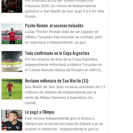
Por la tercera fecha del Torneo Proyección
Clausura 2026, los chicos de Independiente
golearon a San Martín de San Juan 9 a 0 en Villa
Domín...
Pocho Román, al ascenso holandés
Lucas "Pocho" Román dejó de ser jugador de
Atlético Tucumán tras rescindir su contrato, pero
no regresará a Independiente, ya que ...
Todo confirmado en la Copa Argentina
Por los octavos de final de la Copa Argentina,
Independiente enfrentará a Atlético Tucumán en
el Coloso Marcelo Bielsa de Rosario el miércol...
Reclamo millonario de San Martín (SJ)
San Martín de San Juan reclama alrededor de 2.5
millones de dólares de Independiente por la
venta de Matías Giménez a Argentinos Jrs,
consid...
08
09
Jul
Aug
Aug
2026
2026
2026
Le pagó a Olimpia
Este viernes Independiente giró el dinero a
sal se quedo con el
Dolor por Jorge Messi
Fedorco: "Un erro
Olimpia por la deuda del pase de Zabala y ya se
o ante Boca
totalmente el part
levantó la inhibición. Independiente le giró el...