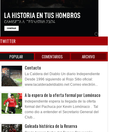
Anuncio SOICOS
TWITTER
POPULAR
COMENTARIOS
ARCHIVO
Contacto
La Caldera del Diablo Un diario Independiente
Desde 1996 siguiendo al Rojo Sitio oficial:
www.lacalderadeldiablo.net Correo electrón...
A la espera de la oferta formal por Lomónaco
Independiente espera la llegada de la oferta
formal del Pachuca por Kevin Lomónaco . Tal
como dio a entender el Secretario General del
Club...
Goleada histórica de la Reserva