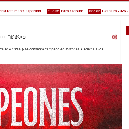
almente el partido"
Para el olvido
Clausura 2026 - Fecha 
11:51 PM
10:54 PM
ideo
9:50 p.m.
o de AFA Futsal y se consagró campeón en Misiones. Escuchá a los