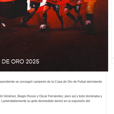
ndependiente se consagró campeón de la Copa de Oro de Futsal derrotando
rtín Giménez, Biagio Russo y Oscar Fernández, pero así y todo dominaba y
. Lamentablemente su grito desmedido derivó en la expulsión del