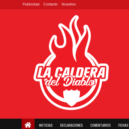
Publicidad
Contacto
Nosotros
NOTICIAS
DECLARACIONES
COMENTARIOS
FICHAS