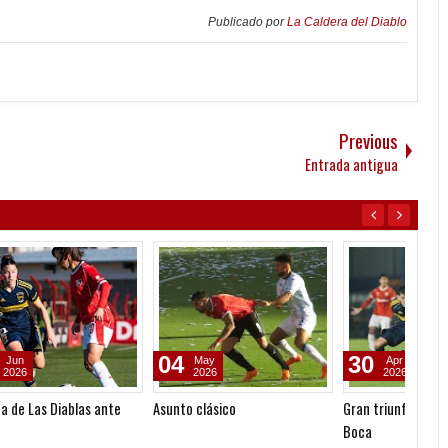
Publicado por
La Caldera del Diablo
Previous
Entrada antigua
04
30
12
May
Apr
2026
2026
Asunto clásico
Gran triunfo de la Reserva ante
El fut
Boca
Clásic