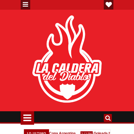
LO ULTIMO
Todo confirmado en la Copa Argentina
Goleada histórica de la Reser
5:13 PM