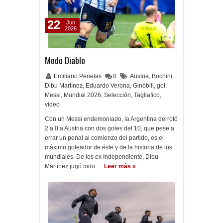
22
Jun
2026
Modo Diablo
Emiliano Penelas
0
Austria
,
Bochini
,
Dibu Martínez
,
Eduardo Verona
,
Ginóbili
,
gol
,
Messi
,
Mundial 2026
,
Selección
,
Tagliafico
,
video
Con un Messi endemoniado, la Argentina derrotó
2 a 0 a Austria con dos goles del 10, que pese a
errar un penal al comienzo del partido, es el
máximo goleador de éste y de la historia de los
mundiales. De los ex Independiente, Dibu
Martínez jugó todo …
Leer más »