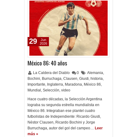
29
Jun
2026
México 86: 40 años
La Caldera del Diablo
0
Alemania
,
Bochini
,
Burruchaga
,
Clausen
,
Giusti
,
historia
,
Importante
,
Inglaterra
,
Maradona
,
México 86
,
Mundial
,
Selección
,
video
Hace cuatro décadas, la Selección Argentina
lograba su segunda estrella mundialista en
México 86. Integraban ese plantel cuatro
futbolistas de Independiente: Ricardo Giusti,
Néstor Clausen, Ricardo Bochini y Jorge
Burruchaga, autor del gol del campeo…
Leer
más »