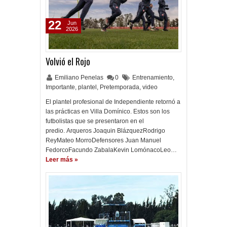
22
Jun
2026
Volvió el Rojo
Emiliano Penelas
0
Entrenamiento
,
Importante
,
plantel
,
Pretemporada
,
video
El plantel profesional de Independiente retornó a
las prácticas en Villa Domínico. Estos son los
futbolistas que se presentaron en el
predio. Arqueros Joaquin BlázquezRodrigo
ReyMateo MorroDefensores Juan Manuel
FedorcoFacundo ZabalaKevin LomónacoLeo…
Leer más »