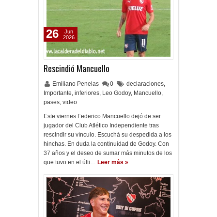
26
Jun
2026
Rescindió Mancuello
Emiliano Penelas
0
declaraciones
,
Importante
,
inferiores
,
Leo Godoy
,
Mancuello
,
pases
,
video
Este viernes Federico Mancuello dejó de ser
jugador del Club Atlético Independiente tras
rescindir su vínculo. Escuchá su despedida a los
hinchas. En duda la continuidad de Godoy. Con
37 años y el deseo de sumar más minutos de los
que tuvo en el últi…
Leer más »