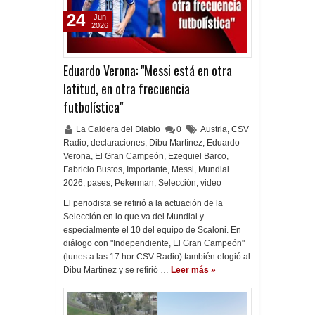
24
Jun
2026
Eduardo Verona: "Messi está en otra
latitud, en otra frecuencia
futbolística"
La Caldera del Diablo
0
Austria
,
CSV
Radio
,
declaraciones
,
Dibu Martínez
,
Eduardo
Verona
,
El Gran Campeón
,
Ezequiel Barco
,
Fabricio Bustos
,
Importante
,
Messi
,
Mundial
2026
,
pases
,
Pekerman
,
Selección
,
video
El periodista se refirió a la actuación de la
Selección en lo que va del Mundial y
especialmente el 10 del equipo de Scaloni. En
diálogo con "Independiente, El Gran Campeón"
(lunes a las 17 hor CSV Radio) también elogió al
Dibu Martínez y se refirió …
Leer más »