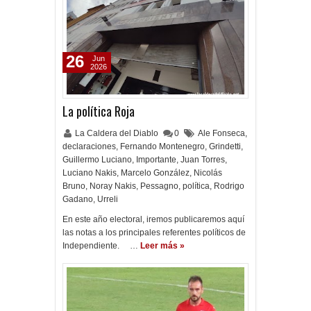
26
Jun
2026
La política Roja
La Caldera del Diablo
0
Ale Fonseca
,
declaraciones
,
Fernando Montenegro
,
Grindetti
,
Guillermo Luciano
,
Importante
,
Juan Torres
,
Luciano Nakis
,
Marcelo González
,
Nicolás
Bruno
,
Noray Nakis
,
Pessagno
,
política
,
Rodrigo
Gadano
,
Urreli
En este año electoral, iremos publicaremos aquí
las notas a los principales referentes políticos de
Independiente. …
Leer más »