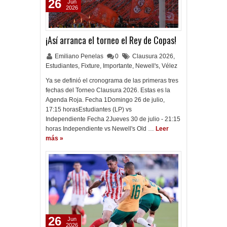
26
Jun
2026
¡Así arranca el torneo el Rey de Copas!
Emiliano Penelas
0
Clausura 2026
,
Estudiantes
,
Fixture
,
Importante
,
Newell's
,
Vélez
Ya se definió el cronograma de las primeras tres
fechas del Torneo Clausura 2026. Estas es la
Agenda Roja. Fecha 1Domingo 26 de julio,
17:15 horasEstudiantes (LP) vs
Independiente Fecha 2Jueves 30 de julio - 21:15
horas Independiente vs Newell's Old …
Leer
más »
26
Jun
2026