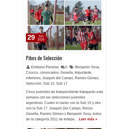
29
Jun
2026
Pibes de Selección
Emiliano Penelas
0
Benjamin Sosa
,
Cirocco
,
convocados
,
Gonella
,
Importante
,
inferiores
,
Joaquín del Campo
,
Ramiro Gómez
,
Selección
,
Sub 15
,
Sub 17
Cinco juveniles de Independiente trabajarán esta
semana con las selecciones juveniles
argentinas. Cuatro lo harán con la Sub 15 y otro
con la Sub 17. Joaquín Del Campo, Renzo
Gonella, Ramiro Gómez y Benjamín Sosa, todos
de la categoría 2011 de Indepe…
Leer más »