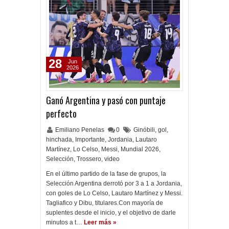
28
Jun
2026
Ganó Argentina y pasó con puntaje
perfecto
Emiliano Penelas
0
Ginóbili
,
gol
,
hinchada
,
Importante
,
Jordania
,
Lautaro
Martínez
,
Lo Celso
,
Messi
,
Mundial 2026
,
Selección
,
Trossero
,
video
En el último partido de la fase de grupos, la
Selección Argentina derrotó por 3 a 1 a Jordania,
con goles de Lo Celso, Lautaro Martínez y Messi.
Tagliafico y Dibu, titulares.Con mayoría de
suplentes desde el inicio, y el objetivo de darle
minutos a t…
Leer más »