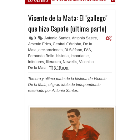
Vicente de la Mata: El "gallego"
que hizo Capote (última parte)
0
Antonio Santos
,
Antonio Sastre
,
Arsenio Erico
,
Central Córdoba
,
De la
Mata
,
declaraciones
,
Di Stéfano
,
FAA
,
Fernando Bello
,
historia
,
Importante
,
inferiores
,
literatura
,
Newell's
,
Vicentito
De la Mata
3:15 p.m.
Tercera y última parte de la historia de Vicente
De la Mata, el gran ídolo de Independiente
reseñado por Antonio Santos.