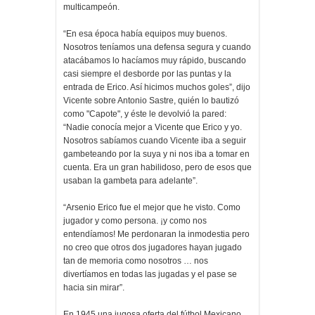
multicampeón.
“En esa época había equipos muy buenos.
Nosotros teníamos una defensa segura y cuando
atacábamos lo hacíamos muy rápido, buscando
casi siempre el desborde por las puntas y la
entrada de Erico. Así hicimos muchos goles”, dijo
Vicente sobre Antonio Sastre, quién lo bautizó
como "Capote", y éste le devolvió la pared:
“Nadie conocía mejor a Vicente que Erico y yo.
Nosotros sabíamos cuando Vicente iba a seguir
gambeteando por la suya y ni nos iba a tomar en
cuenta. Era un gran habilidoso, pero de esos que
usaban la gambeta para adelante”.
“Arsenio Erico fue el mejor que he visto. Como
jugador y como persona. ¡y como nos
entendíamos! Me perdonaran la inmodestia pero
no creo que otros dos jugadores hayan jugado
tan de memoria como nosotros … nos
divertíamos en todas las jugadas y el pase se
hacia sin mirar”.
En 1945 una jugosa oferta del fútbol Mexicano