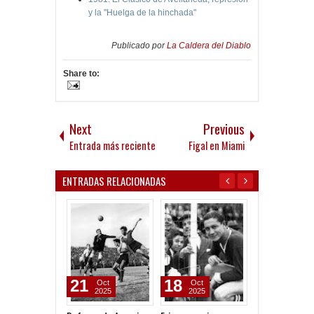
y la "Huelga de la hinchada"
Publicado por
La Caldera del Diablo
Share to:
Next
Previous
Entrada más reciente
Figal en Miami
ENTRADAS RELACIONADAS
21
18
28
Oct
Oct
Sep
2025
2025
2025