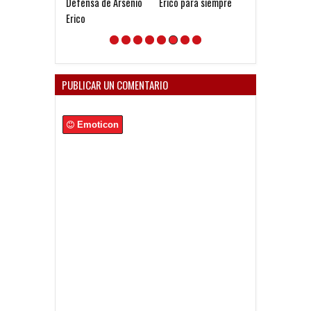
Defensa de Arsenio
Erico para siempre
Apostillas del 
Erico
de Avellaneda
PUBLICAR UN COMENTARIO
Emoticon