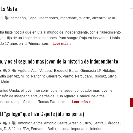
e La Mata
0
campeón
,
Copa Libertadores
,
Importante
,
muerte
,
Vicentito De la
ra triste noticia que enluta al mundo de Independiente, con el fallecimiento
jo. Hijo de un linaje de campeones. Pura sangre Roja en las venas. Había
de 17 años en la Primera, con…
Leer más »
 y es el segundo más joven de la historia de Independiente
lo
0
Agüero
,
Alan Velasco
,
Ezequiel Barco
,
Gimnasia LP
,
Hidalgo
,
rtín Benítez
,
Milito
,
Panchito Guerrero
,
Parmo
,
Percudani
,
Ruidiaz
,
Silvio
a Mata
ntud Unida, el juvenil se convirtió en el segundo jugador más joven en
visión de Independiente, detrás del Kun Agüero. Conocé los otros
mer contrato profesional, Tomás Parmo, de …
Leer más »
El "gallego" que hizo Capote (última parte)
lo
0
Antonio Santos
,
Antonio Sastre
,
Arsenio Erico
,
Central Córdoba
,
es
,
Di Stéfano
,
FAA
,
Fernando Bello
,
historia
,
Importante
,
inferiores
,