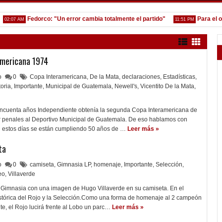
Fedorco: "Un error cambia totalmente el partido"
Para el olvido
07 AM
11:51 PM
americana 1974
lo
0
Copa Interamericana
,
De la Mata
,
declaraciones
,
Estadísticas
,
toria
,
Importante
,
Municipal de Guatemala
,
Newell's
,
Vicentito De la Mata
,
ncuenta años Independiente obtenía la segunda Copa Interamericana de
por penales al Deportivo Municipal de Guatemala. De eso hablamos con
 estos días se están cumpliendo 50 años de …
Leer más »
ta
lo
0
camiseta
,
Gimnasia LP
,
homenaje
,
Importante
,
Selección
,
eo
,
Villaverde
a Gimnasia con una imagen de Hugo Villaverde en su camiseta. En el
istórica del Rojo y la Selección.Como una forma de homenaje al 2 campeón
e, el Rojo lucirá frente al Lobo un parc…
Leer más »