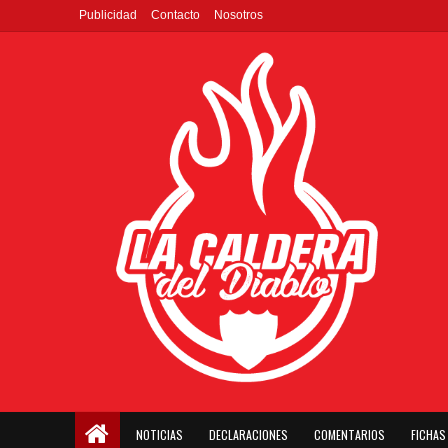
Publicidad
Contacto
Nosotros
NOTICIAS
DECLARACIONES
COMENTARIOS
FICHAS