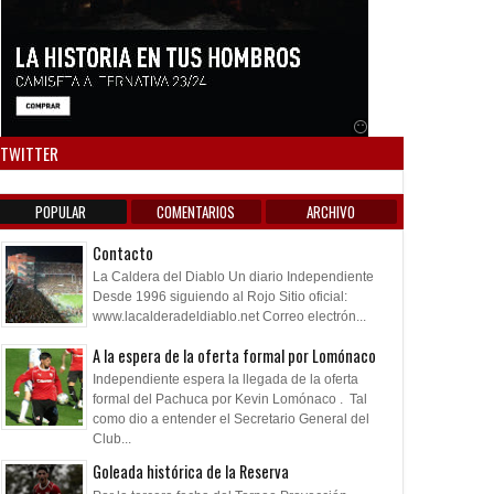
Anuncio SOICOS
TWITTER
POPULAR
COMENTARIOS
ARCHIVO
Contacto
La Caldera del Diablo Un diario Independiente
Desde 1996 siguiendo al Rojo Sitio oficial:
www.lacalderadeldiablo.net Correo electrón...
A la espera de la oferta formal por Lomónaco
Independiente espera la llegada de la oferta
formal del Pachuca por Kevin Lomónaco . Tal
como dio a entender el Secretario General del
Club...
Goleada histórica de la Reserva