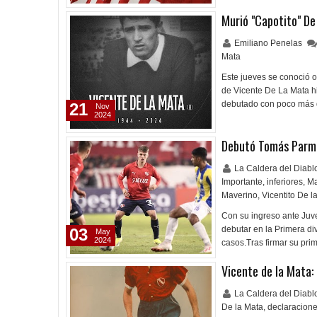
Murió "Capotito" D
Emiliano Penelas
Mata
Este jueves se conoció ot
de Vicente De La Mata hi
debutado con poco más 
21
Nov
2024
Debutó Tomás Parmo,
La Caldera del Diab
Importante
,
inferiores
,
Ma
Maverino
,
Vicentito De l
Con su ingreso ante Juve
debutar en la Primera di
03
May
2024
casos.Tras firmar su pri
Vicente de la Mata: 
La Caldera del Diab
De la Mata
,
declaracion