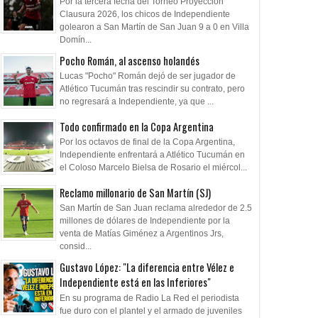
Por la tercera fecha del Torneo Proyección
Clausura 2026, los chicos de Independiente
golearon a San Martín de San Juan 9 a 0 en Villa
Domín...
Pocho Román, al ascenso holandés
Lucas "Pocho" Román dejó de ser jugador de
Atlético Tucumán tras rescindir su contrato, pero
no regresará a Independiente, ya que ...
Todo confirmado en la Copa Argentina
Por los octavos de final de la Copa Argentina,
Independiente enfrentará a Atlético Tucumán en
el Coloso Marcelo Bielsa de Rosario el miércol...
Reclamo millonario de San Martín (SJ)
San Martín de San Juan reclama alrededor de 2.5
millones de dólares de Independiente por la
venta de Matías Giménez a Argentinos Jrs,
consid...
Gustavo López: "La diferencia entre Vélez e
Independiente está en las Inferiores"
En su programa de Radio La Red el periodista
fue duro con el plantel y el armado de juveniles