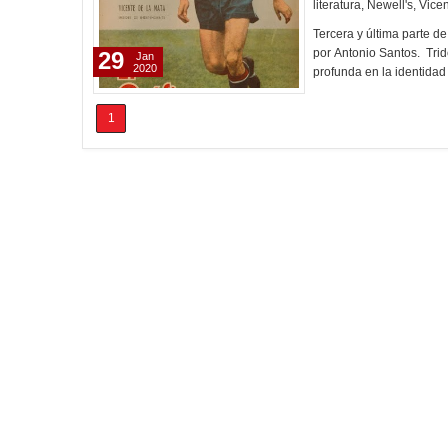
literatura
,
Newell's
,
Vicen
Tercera y última parte d
por Antonio Santos. Trid
29
Jan
2020
profunda en la identida
1