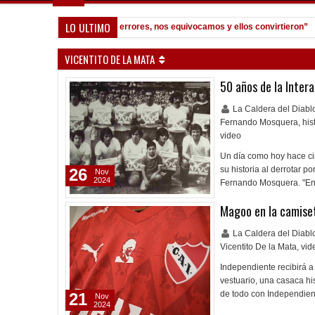
LO ULTIMO
Quinteros: "Tuvimos dos errores, nos equivocamos y ellos convirtieron”
02:
VICENTITO DE LA MATA
50 años de la Inter
La Caldera del Diab
Fernando Mosquera
,
his
video
Un día como hoy hace ci
su historia al derrotar 
26
Nov
2024
Fernando Mosquera. "En
Magoo en la camise
La Caldera del Diab
Vicentito De la Mata
,
vid
Independiente recibirá 
vestuario, una casaca h
de todo con Independient
21
Nov
2024