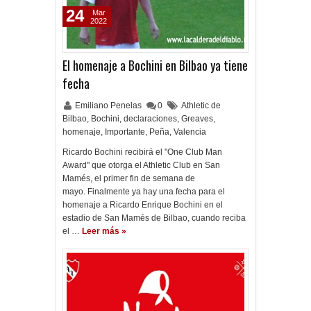
24
Mar
2022
El homenaje a Bochini en Bilbao ya tiene
fecha
Emiliano Penelas
0
Athletic de
Bilbao
,
Bochini
,
declaraciones
,
Greaves
,
homenaje
,
Importante
,
Peña
,
Valencia
Ricardo Bochini recibirá el "One Club Man
Award" que otorga el Athletic Club en San
Mamés, el primer fin de semana de
mayo. Finalmente ya hay una fecha para el
homenaje a Ricardo Enrique Bochini en el
estadio de San Mamés de Bilbao, cuando reciba
el …
Leer más »