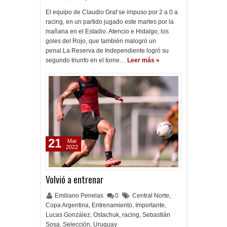
El equipo de Claudio Graf se impuso por 2 a 0 a
racing, en un partido jugado este martes por la
mañana en el Estadio. Atencio e Hidalgo, los
goles del Rojo, que también malogró un
penal.La Reserva de Independiente logró su
segundo triunfo en el torne…
Leer más »
21
Mar
2022
Volvió a entrenar
Emiliano Penelas
0
Central Norte
,
Copa Argentina
,
Entrenamiento
,
Importante
,
Lucas González
,
Ostachuk
,
racing
,
Sebastián
Sosa
,
Selección
,
Uruguay