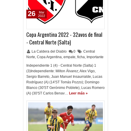
26
Mar
2022
Copa Argentina 2022 - 32avos de final
- Central Norte (Salta)
La Caldera del Diablo
0
Central
Norte
,
Copa Argentina
,
empate
,
ficha
,
Importante
Independiente 1 (4) - Central Norte (Salta) 1
(3)Independiente: Milton Álvarez; Alex Vigo,
Sergio Barreto, Juan Manuel Insaurralde, Lucas
Rodríguez (A) (14'ST Tomás Pozzo); Domingo
Blanco (30'ST Gerónimo Poblete), Lucas Romero
(A) (30'ST Carlos Benav…
Leer más »