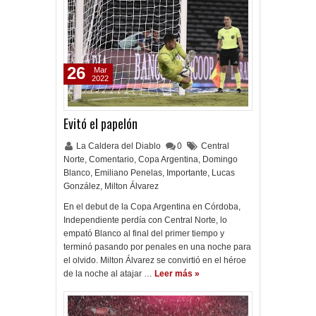
26
Mar
2022
Evitó el papelón
La Caldera del Diablo
0
Central
Norte
,
Comentario
,
Copa Argentina
,
Domingo
Blanco
,
Emiliano Penelas
,
Importante
,
Lucas
González
,
Milton Álvarez
En el debut de la Copa Argentina en Córdoba,
Independiente perdía con Central Norte, lo
empató Blanco al final del primer tiempo y
terminó pasando por penales en una noche para
el olvido. Milton Álvarez se convirtió en el héroe
de la noche al atajar …
Leer más »