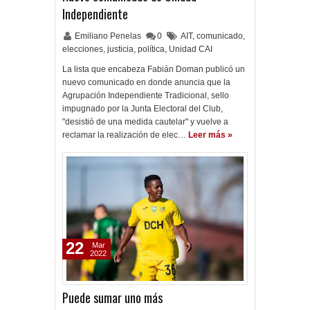
Independiente
Emiliano Penelas
0
AIT
,
comunicado
,
elecciones
,
justicia
,
política
,
Unidad CAI
La lista que encabeza Fabián Doman publicó un
nuevo comunicado en donde anuncia que la
Agrupación Independiente Tradicional, sello
impugnado por la Junta Electoral del Club,
"desistió de una medida cautelar" y vuelve a
reclamar la realización de elec…
Leer más »
22
Mar
2022
Puede sumar uno más