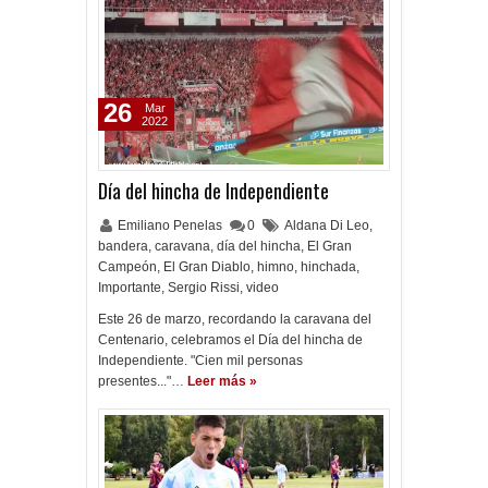
26
Mar
2022
Día del hincha de Independiente
Emiliano Penelas
0
Aldana Di Leo
,
bandera
,
caravana
,
día del hincha
,
El Gran
Campeón
,
El Gran Diablo
,
himno
,
hinchada
,
Importante
,
Sergio Rissi
,
video
Este 26 de marzo, recordando la caravana del
Centenario, celebramos el Día del hincha de
Independiente. "Cien mil personas
presentes..."…
Leer más »