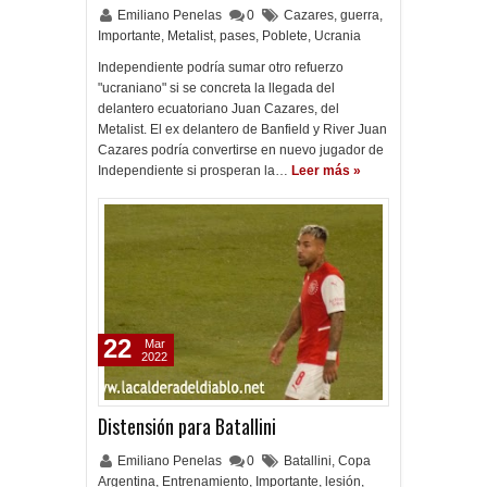
Emiliano Penelas
0
Cazares
,
guerra
,
Importante
,
Metalist
,
pases
,
Poblete
,
Ucrania
Independiente podría sumar otro refuerzo
"ucraniano" si se concreta la llegada del
delantero ecuatoriano Juan Cazares, del
Metalist. El ex delantero de Banfield y River Juan
Cazares podría convertirse en nuevo jugador de
Independiente si prosperan la…
Leer más »
22
Mar
2022
Distensión para Batallini
Emiliano Penelas
0
Batallini
,
Copa
Argentina
,
Entrenamiento
,
Importante
,
lesión
,