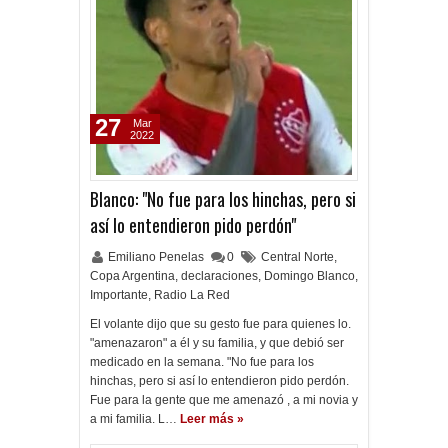
27
Mar
2022
Blanco: "No fue para los hinchas, pero si
así lo entendieron pido perdón"
Emiliano Penelas
0
Central Norte
,
Copa Argentina
,
declaraciones
,
Domingo Blanco
,
Importante
,
Radio La Red
El volante dijo que su gesto fue para quienes lo.
"amenazaron" a él y su familia, y que debió ser
medicado en la semana. "No fue para los
hinchas, pero si así lo entendieron pido perdón.
Fue para la gente que me amenazó , a mi novia y
a mi familia. L…
Leer más »