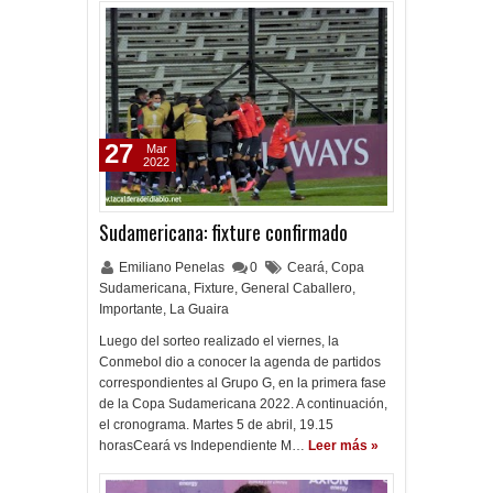
27
Mar
2022
Sudamericana: fixture confirmado
Emiliano Penelas
0
Ceará
,
Copa
Sudamericana
,
Fixture
,
General Caballero
,
Importante
,
La Guaira
Luego del sorteo realizado el viernes, la
Conmebol dio a conocer la agenda de partidos
correspondientes al Grupo G, en la primera fase
de la Copa Sudamericana 2022. A continuación,
el cronograma. Martes 5 de abril, 19.15
horasCeará vs Independiente M…
Leer más »