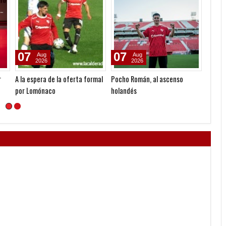
07
07
07
Aug
Aug
2026
2026
r
A la espera de la oferta formal
Pocho Román, al ascenso
Le pag
por Lomónaco
holandés