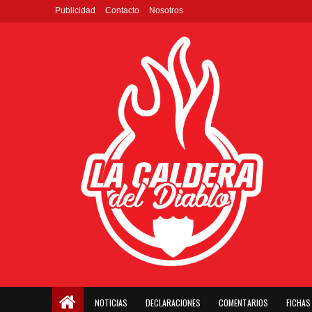
Publicidad
Contacto
Nosotros
NOTICIAS
DECLARACIONES
COMENTARIOS
FICHAS