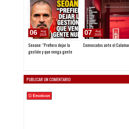
06
07
Aug
Aug
2026
2026
Seoane: "Prefiero dejar la
Convocados ante el Calama
gestión y que venga gente
nueva"
PUBLICAR UN COMENTARIO
Emoticon