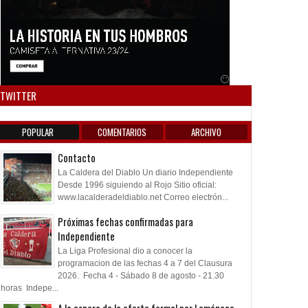
Anuncio SOICOS
TWITTER
POPULAR
COMENTARIOS
ARCHIVO
Contacto
La Caldera del Diablo Un diario Independiente
Desde 1996 siguiendo al Rojo Sitio oficial:
www.lacalderadeldiablo.net Correo electrón...
Próximas fechas confirmadas para
Independiente
La Liga Profesional dio a conocer la
programacion de las fechas 4 a 7 del Clausura
2026. Fecha 4 - Sábado 8 de agosto - 21.30
horas Indepe...