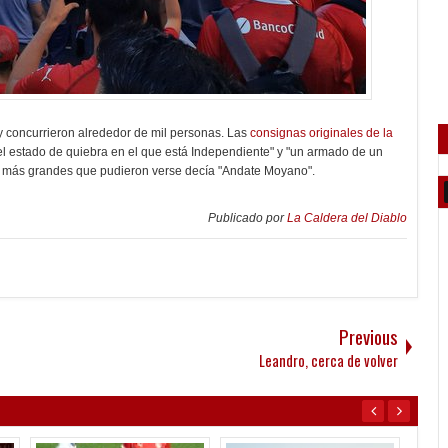
 y concurrieron alrededor de mil personas. Las
consignas originales de la
el estado de quiebra en el que está Independiente" y "un armado de un
as más grandes que pudieron verse decía "Andate Moyano".
Publicado por
La Caldera del Diablo
Previous
Leandro, cerca de volver