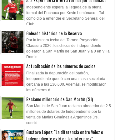
A la espera de la oferta formal por Lomónaco
Independiente espera la llegada de la oferta
formal del Pachuca por Kevin Lomónaco . Tal
como dio a entender el Secretario General del
Club...
Goleada histórica de la Reserva
05
23
Aug
Aug
Jul
2026
2026
2026
Por la tercera fecha del Torneo Proyección
Clausura 2026, los chicos de Independiente
ó a Olimpia
Todo confirmado en la Copa
Miguel Ángel Otero
golearon a San Martín de San Juan 9 a 0 en Villa
Argentina
elecciones debería
Domín...
octubre"
Actualización de los números de socios
Finalizada la depuración del padrón,
Independiente quedó con una masa societaria
cercana a las 130.600. Además, se modificaron
los números d...
Reclamo millonario de San Martín (SJ)
San Martín de San Juan reclama alrededor de 2.5
millones de dólares de Independiente por la
venta de Matías Giménez a Argentinos Jrs,
consid...
Gustavo López: "La diferencia entre Vélez e
Independiente está en las Inferiores"