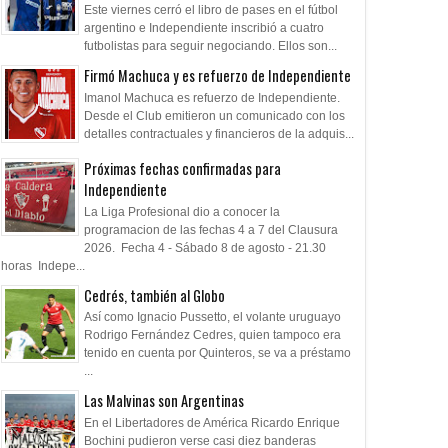
Este viernes cerró el libro de pases en el fútbol
argentino e Independiente inscribió a cuatro
futbolistas para seguir negociando. Ellos son...
Firmó Machuca y es refuerzo de Independiente
Imanol Machuca es refuerzo de Independiente.
Desde el Club emitieron un comunicado con los
detalles contractuales y financieros de la adquis...
Próximas fechas confirmadas para
Independiente
La Liga Profesional dio a conocer la
programacion de las fechas 4 a 7 del Clausura
2026. Fecha 4 - Sábado 8 de agosto - 21.30
horas Indepe...
Cedrés, también al Globo
Así como Ignacio Pussetto, el volante uruguayo
Rodrigo Fernández Cedres, quien tampoco era
tenido en cuenta por Quinteros, se va a préstamo
...
Las Malvinas son Argentinas
En el Libertadores de América Ricardo Enrique
Bochini pudieron verse casi diez banderas