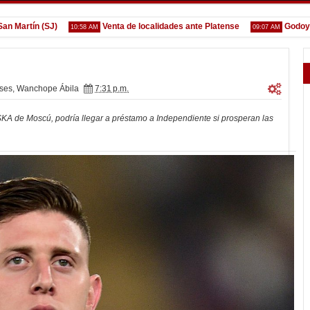
tín (SJ)
Venta de localidades ante Platense
Godoy desga
10:58 AM
09:07 AM
ses
,
Wanchope Ábila
7:31 p.m.
SKA de Moscú, podría llegar a préstamo a Independiente si prosperan las