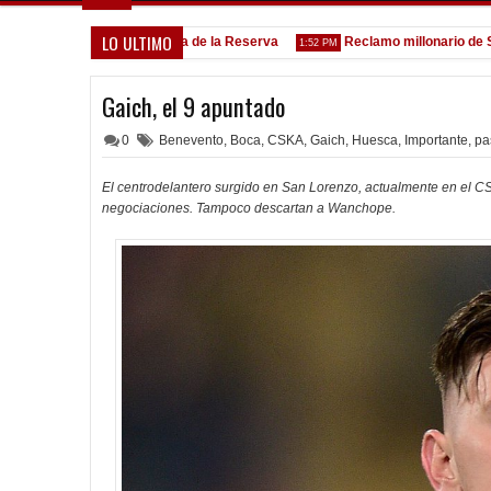
LO ULTIMO
Goleada histórica de la Reserva
Reclamo millonario de San Mar
:13 PM
1:52 PM
Gaich, el 9 apuntado
0
Benevento
,
Boca
,
CSKA
,
Gaich
,
Huesca
,
Importante
,
pa
El centrodelantero surgido en San Lorenzo, actualmente en el C
negociaciones. Tampoco descartan a Wanchope.