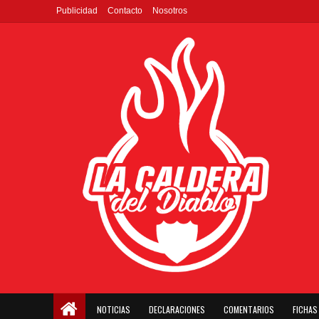
Publicidad
Contacto
Nosotros
NOTICIAS
DECLARACIONES
COMENTARIOS
FICHAS