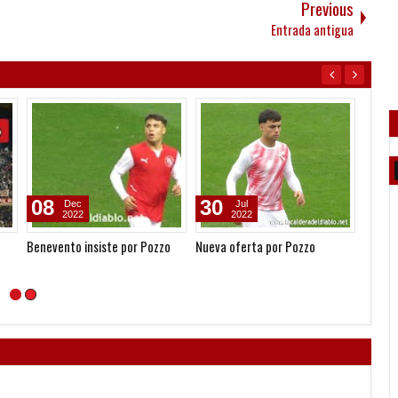
Previous
Entrada antigua
08
30
12
Dec
Jul
2022
2022
Benevento insiste por Pozzo
Nueva oferta por Pozzo
El fut
Clásic