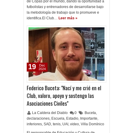
de Copas por el mundo, dando la oportunidad a
futbolistas y entrenadores de desarrollarse bajo
la metodología de trabajo que lo promueve e
identifica.El Club…
Leer más »
19
Dec
2024
Federico Buceta: "Nací y me crié en el
Club, valoro, apoyo y sostengo las
Asociaciones Civiles"
La Caldera del Diablo
0
Buceta
,
declaraciones
,
Escuela
,
Estadio
,
Importante
,
inferiores
,
SAD
,
tenis
,
UAI
,
video
,
Villa Domínico
El responsable de Educación y Cultura de