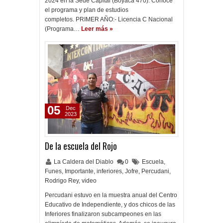
2024 en la Sede Capital (Boyacá 470). Conocé
el programa y plan de estudios
completos. PRIMER AÑO:- Licencia C Nacional
(Programa…
Leer más »
05
Dec
2023
De la escuela del Rojo
La Caldera del Diablo
0
Escuela
,
Funes
,
Importante
,
inferiores
,
Jofre
,
Percudani
,
Rodrigo Rey
,
video
Percudani estuvo en la muestra anual del Centro
Educativo de Independiente, y dos chicos de las
Inferiores finalizaron subcampeones en las