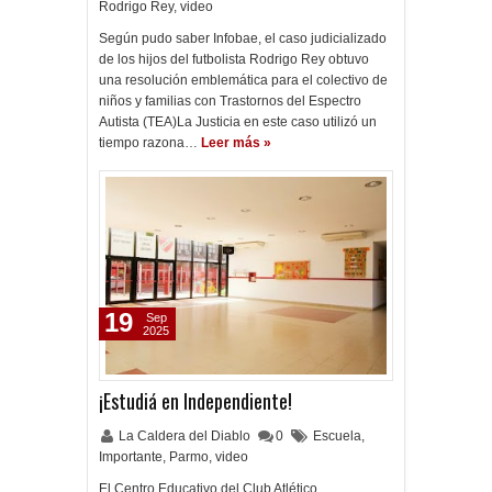
Rodrigo Rey
,
video
Según pudo saber Infobae, el caso judicializado
de los hijos del futbolista Rodrigo Rey obtuvo
una resolución emblemática para el colectivo de
niños y familias con Trastornos del Espectro
Autista (TEA)La Justicia en este caso utilizó un
tiempo razona…
Leer más »
19
Sep
2025
¡Estudiá en Independiente!
La Caldera del Diablo
0
Escuela
,
Importante
,
Parmo
,
video
El Centro Educativo del Club Atlético