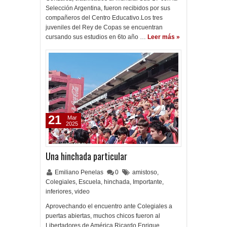
Selección Argentina, fueron recibidos por sus
compañeros del Centro Educativo.Los tres
juveniles del Rey de Copas se encuentran
cursando sus estudios en 6to año …
Leer más »
21
Mar
2025
Una hinchada particular
Emiliano Penelas
0
amistoso
,
Colegiales
,
Escuela
,
hinchada
,
Importante
,
inferiores
,
video
Aprovechando el encuentro ante Colegiales a
puertas abiertas, muchos chicos fueron al
Libertadores de América Ricardo Enrique