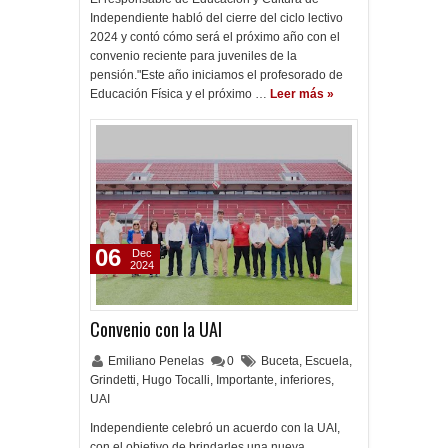
Independiente habló del cierre del ciclo lectivo
2024 y contó cómo será el próximo año con el
convenio reciente para juveniles de la
pensión."Este año iniciamos el profesorado de
Educación Física y el próximo …
Leer más »
06
Dec
2024
Convenio con la UAI
Emiliano Penelas
0
Buceta
,
Escuela
,
Grindetti
,
Hugo Tocalli
,
Importante
,
inferiores
,
UAI
Independiente celebró un acuerdo con la UAI,
con el objetivo de brindarles una nueva