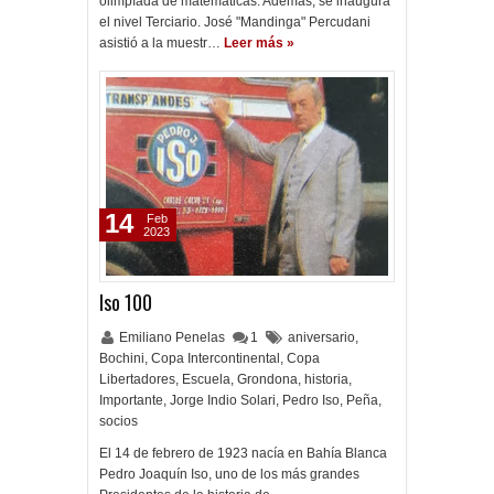
olimpíada de matemáticas. Además, se inaugura
el nivel Terciario. José "Mandinga" Percudani
asistió a la muestr…
Leer más »
14
Feb
2023
Iso 100
Emiliano Penelas
1
aniversario
,
Bochini
,
Copa Intercontinental
,
Copa
Libertadores
,
Escuela
,
Grondona
,
historia
,
Importante
,
Jorge Indio Solari
,
Pedro Iso
,
Peña
,
socios
El 14 de febrero de 1923 nacía en Bahía Blanca
Pedro Joaquín Iso, uno de los más grandes