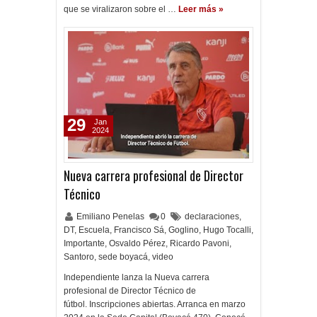
que se viralizaron sobre el …
Leer más »
29
Jan
2024
Nueva carrera profesional de Director
Técnico
Emiliano Penelas
0
declaraciones
,
DT
,
Escuela
,
Francisco Sá
,
Goglino
,
Hugo Tocalli
,
Importante
,
Osvaldo Pérez
,
Ricardo Pavoni
,
Santoro
,
sede boyacá
,
video
Independiente lanza la Nueva carrera
profesional de Director Técnico de
fútbol. Inscripciones abiertas. Arranca en marzo