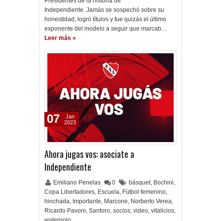
Presidentes de la historia de
Independiente. Jamás se sospechó sobre su
honestidad, logró títulos y fue quizás el último
exponente del modelo a seguir que marcab…
Leer más »
07
Jan
2023
Ahora jugas vos: asociate a
Independiente
Emiliano Penelas
0
básquet
,
Bochini
,
Copa Libertadores
,
Escuela
,
Fútbol femenino
,
hinchada
,
Importante
,
Marcone
,
Norberto Verea
,
Ricardo Pavoni
,
Santoro
,
socios
,
video
,
vitalicios
,
waterpolo