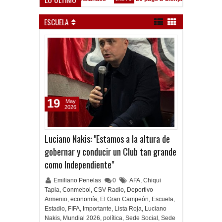
 en las Inferiores"
ESCUELA
19
May
2026
Luciano Nakis: "Estamos a la altura de
gobernar y conducir un Club tan grande
como Independiente"
Emiliano Penelas
0
AFA
,
Chiqui
Tapia
,
Conmebol
,
CSV Radio
,
Deportivo
Armenio
,
economía
,
El Gran Campeón
,
Escuela
,
Estadio
,
FIFA
,
Importante
,
Lista Roja
,
Luciano
Nakis
,
Mundial 2026
,
política
,
Sede Social
,
Sede