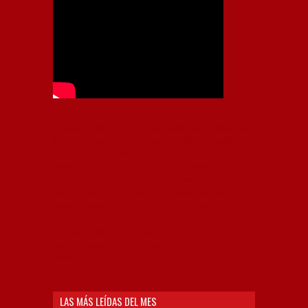
Independiente, CAI, IFC, Independiente Football Club,
Rey de Copas, Rojo, Avellaneda, Fútbol argentino,
Capital Nacional del Fútbol, Todo Rojo, Liga
Profesional de Fútbol, Asociación Argentina de Fútbol,
AFA, Football, hooligans, hinchas, hinchada de fútbol,
Rojo mi buen amigo, Bochini, Libertadores de
América, Ricardo Enrique Bochini, La Caldera del
Diablo, lacalderadeldiablo, Club Atlético
Independiente, Copa Libertadores, Copa
Sudamericana, Soy del Rojo, #TodoRojo, YouTube,
Videos,
LAS MÁS LEÍDAS DEL MES