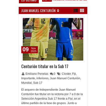
z Sarsfield
JUAN MANUEL CENTURIÓN
09
Nov
2025
Centurión titular en la Sub 17
Emiliano Penelas
0
Closter
,
Fiji
,
Importante
,
inferiores
,
Juan Manuel Centurión
,
Mundial
,
Sub 17
El arquero de Independiente Juan Manuel
Centurión fue titular en la victoria por 7 a 0 de la
Selección Argentina Sub 17 frente a Fiyi, en el
último partido de la fase de grupos. Junto a