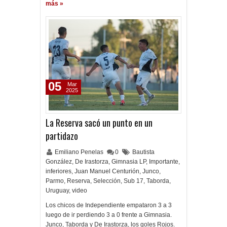
más »
05
Mar
2025
La Reserva sacó un punto en un
partidazo
Emiliano Penelas
0
Bautista
González
,
De Irastorza
,
Gimnasia LP
,
Importante
,
inferiores
,
Juan Manuel Centurión
,
Junco
,
Parmo
,
Reserva
,
Selección
,
Sub 17
,
Taborda
,
Uruguay
,
video
Los chicos de Independiente empataron 3 a 3
luego de ir perdiendo 3 a 0 frente a Gimnasia.
Junco, Taborda y De Irastorza, los goles Rojos.