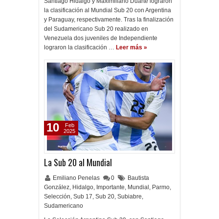
Santiago Hidalgo y Maximiliano Duarte lograron
la clasificación al Mundial Sub 20 con Argentina
y Paraguay, respectivamente. Tras la finalización
del Sudamericano Sub 20 realizado en
Venezuela dos juveniles de Independiente
lograron la clasificación …
Leer más »
10
Feb
2025
La Sub 20 al Mundial
Emiliano Penelas
0
Bautista
González
,
Hidalgo
,
Importante
,
Mundial
,
Parmo
,
Selección
,
Sub 17
,
Sub 20
,
Subiabre
,
Sudamericano