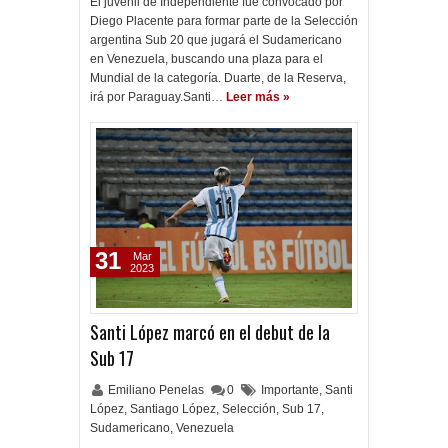
El juvenil de Independiente fue convocado por
Diego Placente para formar parte de la Selección
argentina Sub 20 que jugará el Sudamericano
en Venezuela, buscando una plaza para el
Mundial de la categoría. Duarte, de la Reserva,
irá por Paraguay.Santi…
Leer más »
31
Mar
2023
Santi López marcó en el debut de la
Sub 17
Emiliano Penelas
0
Importante
,
Santi
López
,
Santiago López
,
Selección
,
Sub 17
,
Sudamericano
,
Venezuela