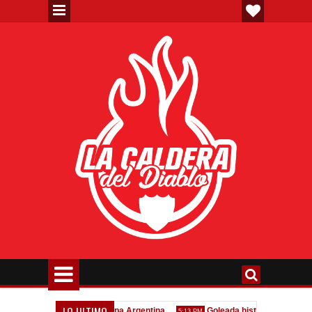
LO ULTIMO
o confirmado en la Copa Argentina
Goleada histórica de la Reserva
5:13 PM