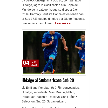
La Selección Argentina Sub 20, con Santiago
Hidalgo, logró la clasificación a la Copa del
Mundo de la categoría, que se disputará en
Chile. Parmo y Bautista González entrenan con
la Sub 17.El equipo dirigido por Diego Placente,
que venía a paso firme…
Leer más »
04
Jan
2025
Hidalgo al Sudamericano Sub 20
Emiliano Penelas
0
convocados
,
Hidalgo
,
Importante
,
Maxi Duarte
,
Millán
,
Paraguay
,
Placente
,
Reserva
,
Santi López
,
Selección
,
Sub 20
,
Sudamericano