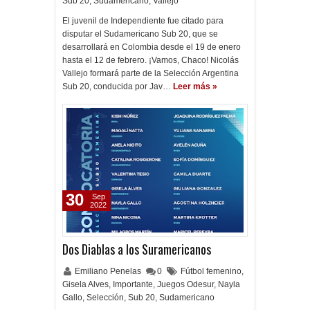
Sub 20
,
Sudamericano
,
Vallejo
El juvenil de Independiente fue citado para
disputar el Sudamericano Sub 20, que se
desarrollará en Colombia desde el 19 de enero
hasta el 12 de febrero. ¡Vamos, Chaco! Nicolás
Vallejo formará parte de la Selección Argentina
Sub 20, conducida por Jav…
Leer más »
30
Sep
2022
Dos Diablas a los Suramericanos
Emiliano Penelas
0
Fútbol femenino
,
Gisela Alves
,
Importante
,
Juegos Odesur
,
Nayla
Gallo
,
Selección
,
Sub 20
,
Sudamericano