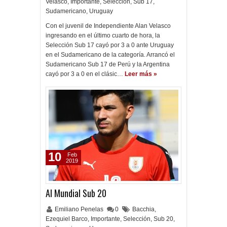
Velasco
,
Importante
,
Selección
,
Sub 17
,
Sudamericano
,
Uruguay
Con el juvenil de Independiente Alan Velasco
ingresando en el último cuarto de hora, la
Selección Sub 17 cayó por 3 a 0 ante Uruguay
en el Sudamericano de la categoría. Arrancó el
Sudamericano Sub 17 de Perú y la Argentina
cayó por 3 a 0 en el clásic…
Leer más »
10
Feb
2019
Al Mundial Sub 20
Emiliano Penelas
0
Bacchia
,
Ezequiel Barco
,
Importante
,
Selección
,
Sub 20
,