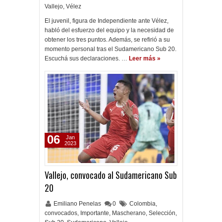
Vallejo
,
Vélez
El juvenil, figura de Independiente ante Vélez,
habló del esfuerzo del equipo y la necesidad de
obtener los tres puntos. Además, se refirió a su
momento personal tras el Sudamericano Sub 20.
Escuchá sus declaraciones. …
Leer más »
06
Jan
2023
Vallejo, convocado al Sudamericano Sub
20
Emiliano Penelas
0
Colombia
,
convocados
,
Importante
,
Mascherano
,
Selección
,