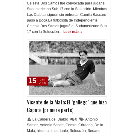
Celeste Dos Santos fue convocada para jugar el
Sudamericano Sub 17 con la Selección. Mientras
Las Diablas siguen sin entrenar, Camila Baccaro
pasó a Boca.La futbolista de Independiente
Celesta Dos Santos jugará el Sudamericano Sub
17 con la Selección…
Leer más »
15
Jan
2020
Vicente de la Mata: El "gallego" que hizo
Capote (primera parte)
La Caldera del Diablo
0
Antonio
Santos
,
Antonio Sastre
,
Central Córdoba
,
De la
Mata
,
historia
,
Importante
,
Selección
,
Seoane
,