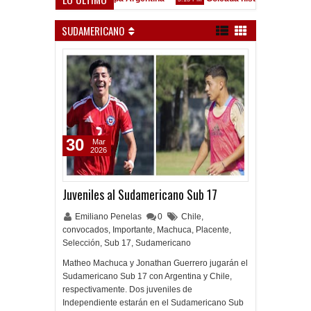
ó en Liniers
Clausura 2026 - Fecha 3 - Vélez Sarsfield
9:36 PM
SUDAMERICANO
30
Mar
2026
Juveniles al Sudamericano Sub 17
Emiliano Penelas
0
Chile
,
convocados
,
Importante
,
Machuca
,
Placente
,
Selección
,
Sub 17
,
Sudamericano
Matheo Machuca y Jonathan Guerrero jugarán el
Sudamericano Sub 17 con Argentina y Chile,
respectivamente. Dos juveniles de
Independiente estarán en el Sudamericano Sub