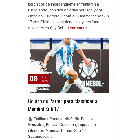
los chicos de Independiente enfrentaron a
Estudiantes, con dos victorias por lado y dos
empates. Guerrero jugará el Sudamericano Sub
17 con Chile. Las divisiones mayores fueron
visitantes en City Bel…
Leer más »
08
Apr
2025
Golazo de Parmo para clasificar al
Mundial Sub 17
Emiliano Penelas
0
Bautista
González
,
Bolivia
,
Centurión
,
Importante
,
inferiores
,
Mundial
,
Parmo
,
Sub 17
,
Sudamericano