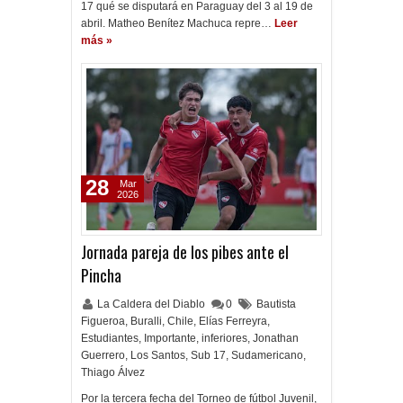
17 qué se disputará en Paraguay del 3 al 19 de
abril. Matheo Benítez Machuca repre…
Leer
más »
28
Mar
2026
Jornada pareja de los pibes ante el
Pincha
La Caldera del Diablo
0
Bautista
Figueroa
,
Buralli
,
Chile
,
Elías Ferreyra
,
Estudiantes
,
Importante
,
inferiores
,
Jonathan
Guerrero
,
Los Santos
,
Sub 17
,
Sudamericano
,
Thiago Álvez
Por la tercera fecha del Torneo de fútbol Juvenil,