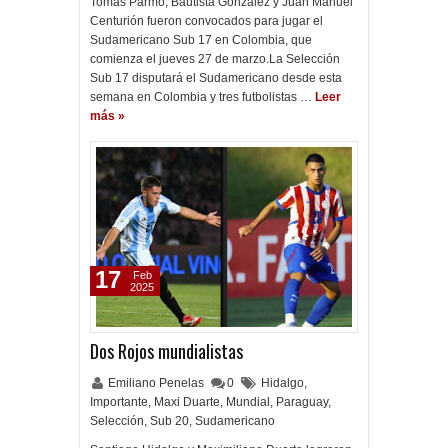
Tomás Parmo, Bautista González y Juan Manuel
Centurión fueron convocados para jugar el
Sudamericano Sub 17 en Colombia, que
comienza el jueves 27 de marzo.La Selección
Sub 17 disputará el Sudamericano desde esta
semana en Colombia y tres futbolistas …
Leer
más »
17
Feb
2025
Dos Rojos mundialistas
Emiliano Penelas
0
Hidalgo
,
Importante
,
Maxi Duarte
,
Mundial
,
Paraguay
,
Selección
,
Sub 20
,
Sudamericano