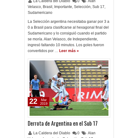
La Caldera del Diablo
0
Alan
Velasco
,
Brasil
,
Importante
,
Selección
,
Sub 17
,
Sudamericano
La Selección argentina necesitaba ganar por 3 a
0 a Brasil para clasificarse al hexagonal final del
Sudamericano y lo consiguió cuando el partido
se moría. Alan Velasco, de Independiente,
ingresó faltando 10 minutos. Los goles fueron
convertidos por …
Leer más »
22
Mar
2019
Derrota de Argentina en el Sub 17
La Caldera del Diablo
0
Alan