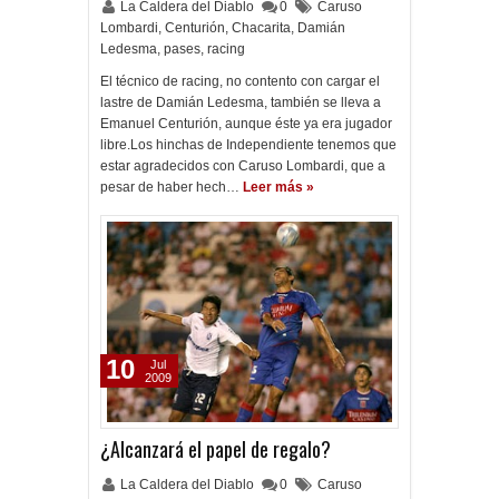
La Caldera del Diablo
0
Caruso
Lombardi
,
Centurión
,
Chacarita
,
Damián
Ledesma
,
pases
,
racing
El técnico de racing, no contento con cargar el
lastre de Damián Ledesma, también se lleva a
Emanuel Centurión, aunque éste ya era jugador
libre.Los hinchas de Independiente tenemos que
estar agradecidos con Caruso Lombardi, que a
pesar de haber hech…
Leer más »
10
Jul
2009
¿Alcanzará el papel de regalo?
La Caldera del Diablo
0
Caruso