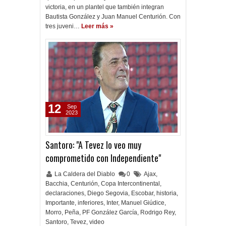
victoria, en un plantel que también integran
Bautista González y Juan Manuel Centurión. Con
tres juveni…
Leer más »
12
Sep
2023
Santoro: "A Tevez lo veo muy
comprometido con Independiente"
La Caldera del Diablo
0
Ajax
,
Bacchia
,
Centurión
,
Copa Intercontinental
,
declaraciones
,
Diego Segovia
,
Escobar
,
historia
,
Importante
,
inferiores
,
Inter
,
Manuel Giúdice
,
Morro
,
Peña
,
PF González García
,
Rodrigo Rey
,
Santoro
,
Tevez
,
video