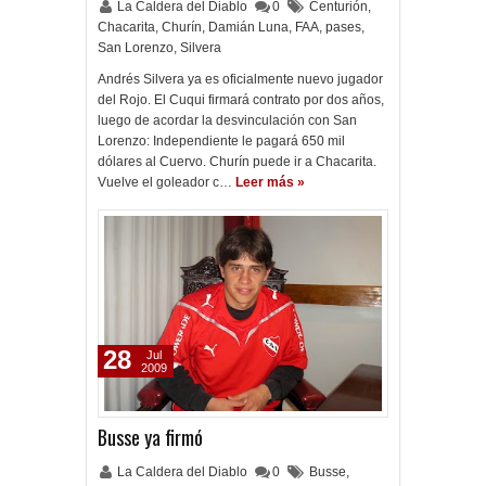
La Caldera del Diablo
0
Centurión
,
Chacarita
,
Churín
,
Damián Luna
,
FAA
,
pases
,
San Lorenzo
,
Silvera
Andrés Silvera ya es oficialmente nuevo jugador
del Rojo. El Cuqui firmará contrato por dos años,
luego de acordar la desvinculación con San
Lorenzo: Independiente le pagará 650 mil
dólares al Cuervo. Churín puede ir a Chacarita.
Vuelve el goleador c…
Leer más »
28
Jul
2009
Busse ya firmó
La Caldera del Diablo
0
Busse
,