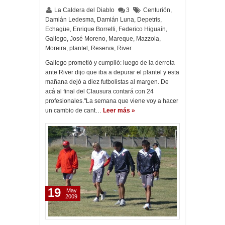
La Caldera del Diablo
3
Centurión
,
Damián Ledesma
,
Damián Luna
,
Depetris
,
Echagüe
,
Enrique Borrelli
,
Federico Higuaín
,
Gallego
,
José Moreno
,
Mareque
,
Mazzola
,
Moreira
,
plantel
,
Reserva
,
River
Gallego prometió y cumplió: luego de la derrota
ante River dijo que iba a depurar el plantel y esta
mañana dejó a diez futbolistas al margen. De
acá al final del Clausura contará con 24
profesionales."La semana que viene voy a hacer
un cambio de cant…
Leer más »
19
May
2009