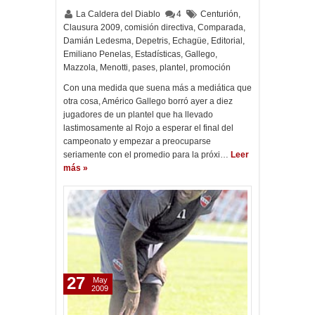
La Caldera del Diablo
4
Centurión
,
Clausura 2009
,
comisión directiva
,
Comparada
,
Damián Ledesma
,
Depetris
,
Echagüe
,
Editorial
,
Emiliano Penelas
,
Estadísticas
,
Gallego
,
Mazzola
,
Menotti
,
pases
,
plantel
,
promoción
Con una medida que suena más a mediática que
otra cosa, Américo Gallego borró ayer a diez
jugadores de un plantel que ha llevado
lastimosamente al Rojo a esperar el final del
campeonato y empezar a preocuparse
seriamente con el promedio para la próxi…
Leer
más »
27
May
2009