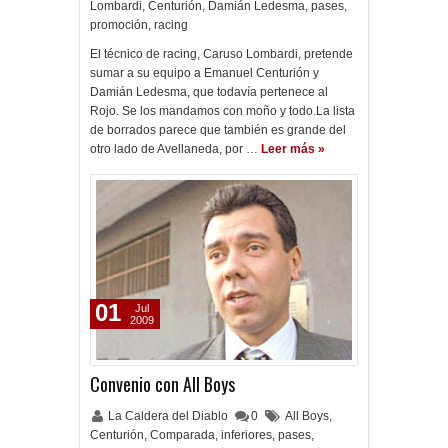
Lombardi
,
Centurión
,
Damián Ledesma
,
pases
,
promoción
,
racing
El técnico de racing, Caruso Lombardi, pretende
sumar a su equipo a Emanuel Centurión y
Damián Ledesma, que todavía pertenece al
Rojo. Se los mandamos con moño y todo.La lista
de borrados parece que también es grande del
otro lado de Avellaneda, por …
Leer más »
01
Jul
2009
Convenio con All Boys
La Caldera del Diablo
0
All Boys
,
Centurión
,
Comparada
,
inferiores
,
pases
,