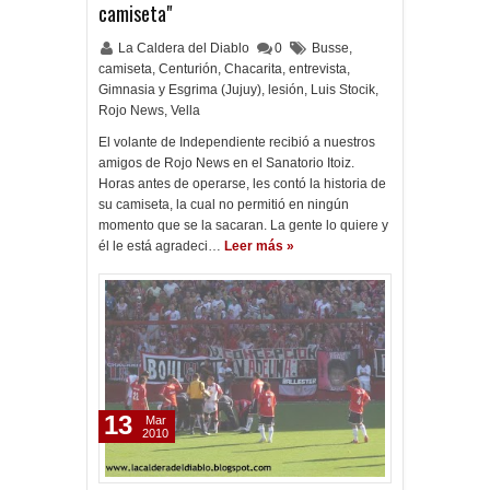
camiseta"
La Caldera del Diablo
0
Busse
,
camiseta
,
Centurión
,
Chacarita
,
entrevista
,
Gimnasia y Esgrima (Jujuy)
,
lesión
,
Luis Stocik
,
Rojo News
,
Vella
El volante de Independiente recibió a nuestros
amigos de Rojo News en el Sanatorio Itoiz.
Horas antes de operarse, les contó la historia de
su camiseta, la cual no permitió en ningún
momento que se la sacaran. La gente lo quiere y
él le está agradeci…
Leer más »
13
Mar
2010