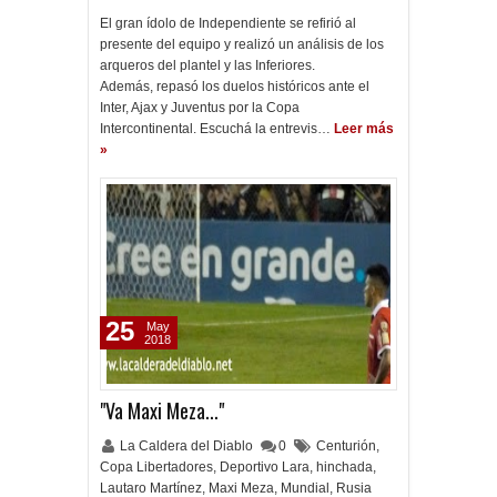
El gran ídolo de Independiente se refirió al
presente del equipo y realizó un análisis de los
arqueros del plantel y las Inferiores.
Además, repasó los duelos históricos ante el
Inter, Ajax y Juventus por la Copa
Intercontinental. Escuchá la entrevis…
Leer más
»
25
May
2018
"Va Maxi Meza..."
La Caldera del Diablo
0
Centurión
,
Copa Libertadores
,
Deportivo Lara
,
hinchada
,
Lautaro Martínez
,
Maxi Meza
,
Mundial
,
Rusia