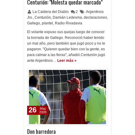
Centurión: "Molesta quedar marcado"
La Caldera del Diablo
2
Argentinos
Jrs.
,
Centurión
,
Damián Ledesma
,
declaraciones
,
Gallego
,
plantel
,
Radio Rivadavia
El volante expuso sus quejas luego de conocer
la borrada de Gallego. Reconoció haber tenido
un mal año, pero también que jugó poco y no le
pagaron. "Quieren quedar bien con la gente, es
para calmar a las fieras", añadió.Centurión jugó
ante Argentinos…
Leer más »
26
May
2009
Don barredora