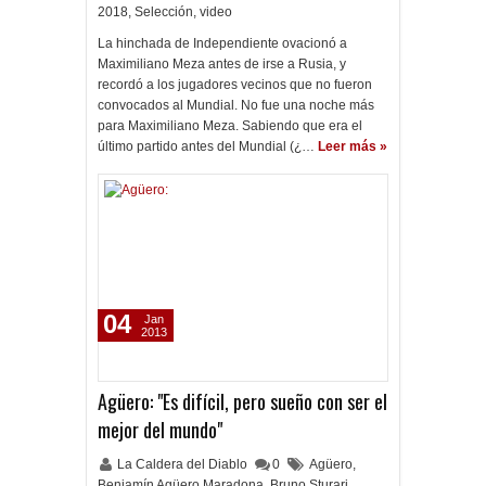
2018
,
Selección
,
video
La hinchada de Independiente ovacionó a
Maximiliano Meza antes de irse a Rusia, y
recordó a los jugadores vecinos que no fueron
convocados al Mundial. No fue una noche más
para Maximiliano Meza. Sabiendo que era el
último partido antes del Mundial (¿…
Leer más »
04
Jan
2013
Agüero: "Es difícil, pero sueño con ser el
mejor del mundo"
La Caldera del Diablo
0
Agüero
,
Benjamín Agüero Maradona
,
Bruno Sturari
,