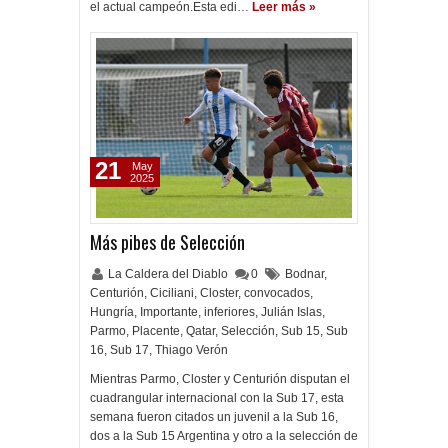
el actual campeón.Esta edi…
Leer más »
21
May
2025
Más pibes de Selección
La Caldera del Diablo
0
Bodnar
,
Centurión
,
Ciciliani
,
Closter
,
convocados
,
Hungría
,
Importante
,
inferiores
,
Julián Islas
,
Parmo
,
Placente
,
Qatar
,
Selección
,
Sub 15
,
Sub
16
,
Sub 17
,
Thiago Verón
Mientras Parmo, Closter y Centurión disputan el
cuadrangular internacional con la Sub 17, esta
semana fueron citados un juvenil a la Sub 16,
dos a la Sub 15 Argentina y otro a la selección de