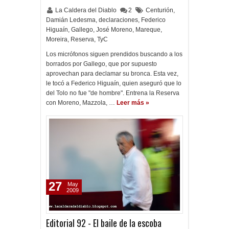
La Caldera del Diablo
2
Centurión
,
Damián Ledesma
,
declaraciones
,
Federico
Higuaín
,
Gallego
,
José Moreno
,
Mareque
,
Moreira
,
Reserva
,
TyC
Los micrófonos siguen prendidos buscando a los
borrados por Gallego, que por supuesto
aprovechan para declamar su bronca. Esta vez,
le tocó a Federico Higuaín, quien aseguró que lo
del Tolo no fue "de hombre". Entrena la Reserva
con Moreno, Mazzola, …
Leer más »
27
May
2009
Editorial 92 - El baile de la escoba