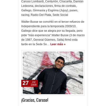
Caruso Lombardi
,
Centurión
,
Chacarita
,
Damián
Ledesma
,
declaraciones
,
firma de contrato
,
Gallego
,
Gimnasia y Esgrima (Jujuy)
,
pases
,
racing
,
Radio Del Plata
,
Sede Social
Walter Busse se convirtió en el tercer refuerzo de
Independiente para la temporada 2009/10.
Gallego dice que se alegra por su llegada, pero
pide "más experiencia".Walter Busse (3 de marzo
de 1987, General Güemes, Salta) firmó esta
tarde en la Sede So…
Leer más »
27
Jul
2009
¡Gracias, Caruso!