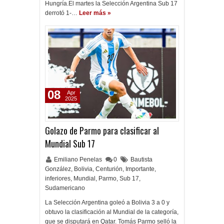
Hungría.El martes la Selección Argentina Sub 17
derrotó 1-…
Leer más »
08
Apr
2025
Golazo de Parmo para clasificar al
Mundial Sub 17
Emiliano Penelas
0
Bautista
González
,
Bolivia
,
Centurión
,
Importante
,
inferiores
,
Mundial
,
Parmo
,
Sub 17
,
Sudamericano
La Selección Argentina goleó a Bolivia 3 a 0 y
obtuvo la clasificación al Mundial de la categoría,
que se disputará en Qatar. Tomás Parmo selló la