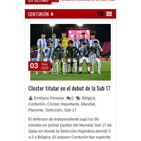
eld
CENTURIÓN
03
Nov
2025
Closter titular en el debut de la Sub 17
Emiliano Penelas
0
Bélgica
,
Centurión
,
Closter
,
Importante
,
Mundial
,
Placente
,
Selección
,
Sub 17
El defensor de Independiente jugó los 90
minutos en primer partido del Mundial Sub 17 de
Qatar en donde la Selección Argentina derrotó 3
a 2 a Bélgica. El arquero Centurión fue suplente