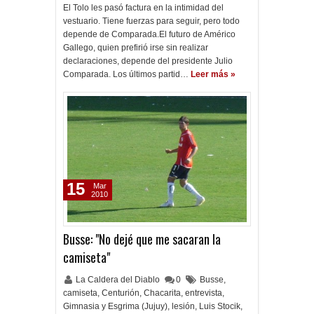
El Tolo les pasó factura en la intimidad del
vestuario. Tiene fuerzas para seguir, pero todo
depende de Comparada.El futuro de Américo
Gallego, quien prefirió irse sin realizar
declaraciones, depende del presidente Julio
Comparada. Los últimos partid…
Leer más »
15
Mar
2010
Busse: "No dejé que me sacaran la
camiseta"
La Caldera del Diablo
0
Busse
,
camiseta
,
Centurión
,
Chacarita
,
entrevista
,
Gimnasia y Esgrima (Jujuy)
,
lesión
,
Luis Stocik
,