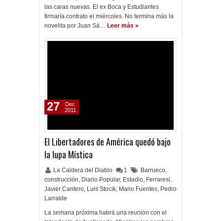
las caras nuevas. El ex Boca y Estudiantes
firmaría contrato el miércoles. No termina más la
novelita por Juan Sá…
Leer más »
27
Dec
2011
El Libertadores de América quedó bajo
la lupa Mística
La Caldera del Diablo
1
Barrueco
,
construcción
,
Diario Popular
,
Estadio
,
Ferraresi
,
Javier Cantero
,
Luis Stocik
,
Mario Fuentes
,
Pedro
Larralde
La semana próxima habrá una reunión con el