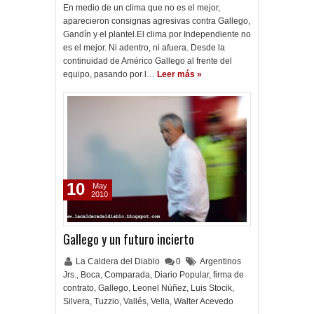
En medio de un clima que no es el mejor,
aparecieron consignas agresivas contra Gallego,
Gandín y el plantel.El clima por Independiente no
es el mejor. Ni adentro, ni afuera. Desde la
continuidad de Américo Gallego al frente del
equipo, pasando por l…
Leer más »
10
May
2010
Gallego y un futuro incierto
La Caldera del Diablo
0
Argentinos
Jrs.
,
Boca
,
Comparada
,
Diario Popular
,
firma de
contrato
,
Gallego
,
Leonel Núñez
,
Luis Stocik
,
Silvera
,
Tuzzio
,
Vallés
,
Vella
,
Walter Acevedo