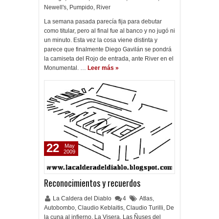
Newell's
,
Pumpido
,
River
La semana pasada parecía fija para debutar
como titular, pero al final fue al banco y no jugó ni
un minuto. Esta vez la cosa viene distinta y
parece que finalmente Diego Gavilán se pondrá
la camiseta del Rojo de entrada, ante River en el
Monumental. …
Leer más »
22
May
2009
Reconocimientos y recuerdos
La Caldera del Diablo
4
Atlas
,
Autobombo
,
Claudio Keblaitis
,
Claudio Turilli
,
De
la cuna al infierno
,
La Visera
,
Las Ñuses del