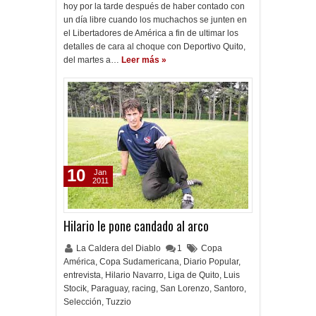
hoy por la tarde después de haber contado con
un día libre cuando los muchachos se junten en
el Libertadores de América a fin de ultimar los
detalles de cara al choque con Deportivo Quito,
del martes a…
Leer más »
10
Jan
2011
Hilario le pone candado al arco
La Caldera del Diablo
1
Copa
América
,
Copa Sudamericana
,
Diario Popular
,
entrevista
,
Hilario Navarro
,
Liga de Quito
,
Luis
Stocik
,
Paraguay
,
racing
,
San Lorenzo
,
Santoro
,
Selección
,
Tuzzio