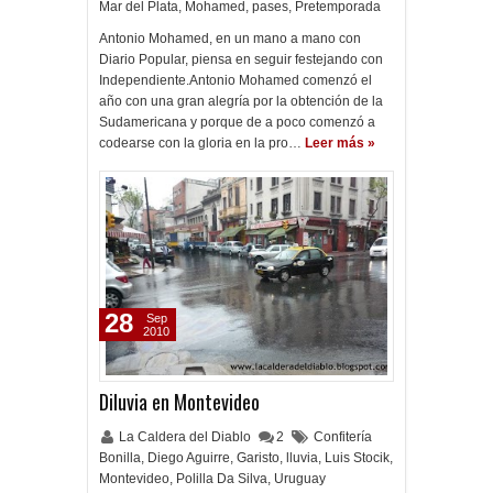
Mar del Plata
,
Mohamed
,
pases
,
Pretemporada
Antonio Mohamed, en un mano a mano con
Diario Popular, piensa en seguir festejando con
Independiente.Antonio Mohamed comenzó el
año con una gran alegría por la obtención de la
Sudamericana y porque de a poco comenzó a
codearse con la gloria en la pro…
Leer más »
28
Sep
2010
Diluvia en Montevideo
La Caldera del Diablo
2
Confitería
Bonilla
,
Diego Aguirre
,
Garisto
,
lluvia
,
Luis Stocik
,
Montevideo
,
Polilla Da Silva
,
Uruguay