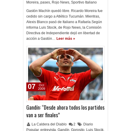
Moreira
,
pases
,
Rojo News
,
Sportivo Italiano
Gastón Machín quedó libre. Ricardo Moreira fue
cedido sin cargo a Atlético Tucumán. Mientras,
Alexis Blanco pasó de Italiano a Rafaela.Según
informa Luis Stocik, de Rojo News, la Comisión
Directiva de Independiente dejó en libertad de
acción a Gastón…
Leer más »
07
Oct
2009
Gandín: “Desde ahora todos los partidos
van a ser finales”
La Caldera del Diablo
2
Diario
Popular
,
entrevista
,
Gandín
,
Gorosito
,
Luis Stocik
,