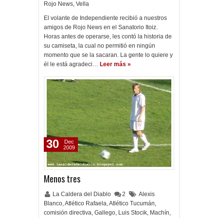
Rojo News
,
Vella
El volante de Independiente recibió a nuestros
amigos de Rojo News en el Sanatorio Itoiz.
Horas antes de operarse, les contó la historia de
su camiseta, la cual no permitió en ningún
momento que se la sacaran. La gente lo quiere y
él le está agradeci…
Leer más »
30
Dec
2009
Menos tres
La Caldera del Diablo
2
Alexis
Blanco
,
Atlético Rafaela
,
Atlético Tucumán
,
comisión directiva
,
Gallego
,
Luis Stocik
,
Machín
,