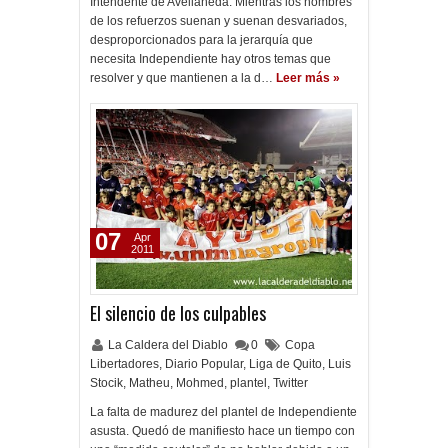
Intendente de Avellaneda. Mientras los nombres
de los refuerzos suenan y suenan desvariados,
desproporcionados para la jerarquía que
necesita Independiente hay otros temas que
resolver y que mantienen a la d…
Leer más »
07
Apr
2011
El silencio de los culpables
La Caldera del Diablo
0
Copa
Libertadores
,
Diario Popular
,
Liga de Quito
,
Luis
Stocik
,
Matheu
,
Mohmed
,
plantel
,
Twitter
La falta de madurez del plantel de Independiente
asusta. Quedó de manifiesto hace un tiempo con