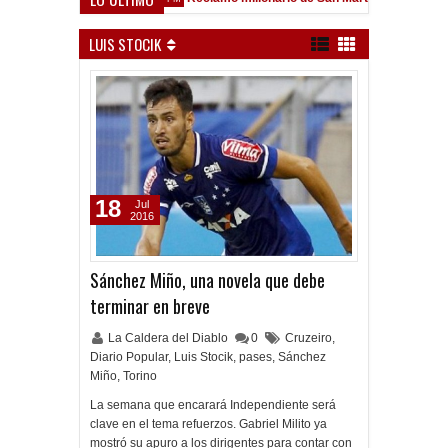
eld
LUIS STOCIK
18
Jul
2016
Sánchez Miño, una novela que debe
terminar en breve
La Caldera del Diablo
0
Cruzeiro
,
Diario Popular
,
Luis Stocik
,
pases
,
Sánchez
Miño
,
Torino
La semana que encarará Independiente será
clave en el tema refuerzos. Gabriel Milito ya
mostró su apuro a los dirigentes para contar con