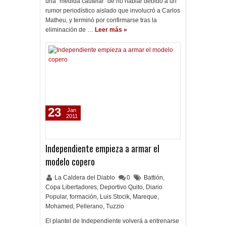
una “medida cautelar” de no hablar debido a un
rumor periodístico aislado que involucró a Carlos
Matheu, y terminó por confirmarse tras la
eliminación de …
Leer más »
23
Jan
2011
Independiente empieza a armar el
modelo copero
La Caldera del Diablo
0
Battión
,
Copa Libertadores
,
Deportivo Quito
,
Diario
Popular
,
formación
,
Luis Stocik
,
Mareque
,
Mohamed
,
Pellerano
,
Tuzzio
El plantel de Independiente volverá a entrenarse