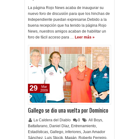
La página Rojo News acaba de inaugurar su
nuevo foro de discusión para que los hinchas de
Independiente puedan expresarse.Debido a la
buena recepción que ha tenido la página Rojo
News, nuestros amigos acaban de habilitar un
foro de fácil acceso para …
Leer más »
29
Mar
2009
Gallego se dio una vuelta por Domínico
La Caldera del Diablo
0
All Boys
,
Battafarano
,
Daniel Díaz
,
Entrenamiento
,
Estadísticas
,
Gallego
,
inferiores
,
Juan Amador
Sánchez
,
Luis Stocik
,
Magán
,
Roberto Ferreiro
,