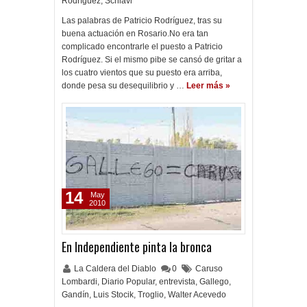
Rodríguez
,
Schiavi
Las palabras de Patricio Rodríguez, tras su
buena actuación en Rosario.No era tan
complicado encontrarle el puesto a Patricio
Rodríguez. Si el mismo pibe se cansó de gritar a
los cuatro vientos que su puesto era arriba,
donde pesa su desequilibrio y …
Leer más »
14
May
2010
En Independiente pinta la bronca
La Caldera del Diablo
0
Caruso
Lombardi
,
Diario Popular
,
entrevista
,
Gallego
,
Gandín
,
Luis Stocik
,
Troglio
,
Walter Acevedo