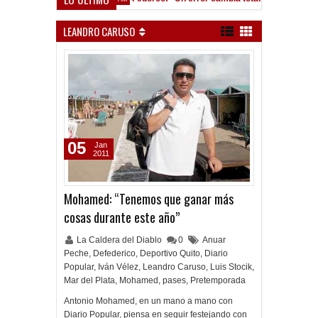
ocho Román, al ascenso holandés
LEANDRO CARUSO
05
Jan
2011
Mohamed: “Tenemos que ganar más
cosas durante este año”
La Caldera del Diablo
0
Anuar
Peche
,
Defederico
,
Deportivo Quito
,
Diario
Popular
,
Iván Vélez
,
Leandro Caruso
,
Luis Stocik
,
Mar del Plata
,
Mohamed
,
pases
,
Pretemporada
Antonio Mohamed, en un mano a mano con
Diario Popular, piensa en seguir festejando con