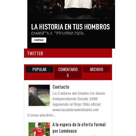
Anun
TWITTER
POPULAR
COMENTARIO
ARCHIVO
S
Contacto
La Caldera del Diablo Un diario
Independiente Desde 1996
siguiendo al Rojo Sitio oficial:
www.lacalderadeldiablo.net
Correo electrón...
A la espera de la oferta formal
por Lomónaco