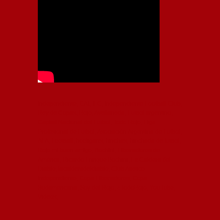
Independiente, CAI, IFC, Independiente Football Club,
Rey de Copas, Rojo, Avellaneda, Fútbol argentino,
Capital Nacional del Fútbol, Todo Rojo, Liga
Profesional de Fútbol, Asociación Argentina de Fútbol,
AFA, Football, hooligans, hinchas, hinchada de fútbol,
Rojo mi buen amigo, Bochini, Libertadores de
América, Ricardo Enrique Bochini, La Caldera del
Diablo, lacalderadeldiablo, Club Atlético
Independiente, Copa Libertadores, Copa
Sudamericana, Soy del Rojo, #TodoRojo, YouTube,
Videos,