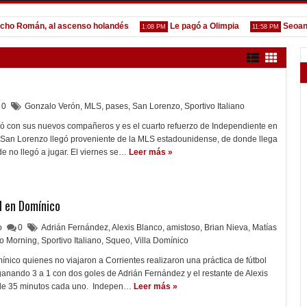
mán, al ascenso holandés
Le pagó a Olimpia
Seoane: "Pref
1:08 PM
11:58 PM
0
Gonzalo Verón
,
MLS
,
pases
,
San Lorenzo
,
Sportivo Italiano
ó con sus nuevos compañeros y es el cuarto refuerzo de Independiente en
e San Lorenzo llegó proveniente de la MLS estadounidense, de donde llega
de no llegó a jugar. El viernes se…
Leer más »
l en Domínico
lo
0
Adrián Fernández
,
Alexis Blanco
,
amistoso
,
Brian Nieva
,
Matías
o Morning
,
Sportivo Italiano
,
Squeo
,
Villa Domínico
mínico quienes no viajaron a Corrientes realizaron una práctica de fútbol
 ganando 3 a 1 con dos goles de Adrián Fernández y el restante de Alexis
 de 35 minutos cada uno. Indepen…
Leer más »