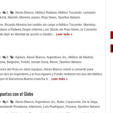
lo
2
Alexis Blanco
,
Atlético Rafaela
,
Atlético Tucumán
,
comisión
tocik
,
Machín
,
Moreira
,
pases
,
Rojo News
,
Sportivo Italiano
e. Ricardo Moreira fue cedido sin cargo a Atlético Tucumán. Mientras,
aliano a Rafaela.Según informa Luis Stocik, de Rojo News, la Comisión
nte dejó en libertad de acción a Gastón…
Leer más »
lo
0
Agüero
,
Alexis Blanco
,
Argentinos Jrs.
,
Atlético de Madrid
,
lona
,
Belgrano
,
Forlán
,
Ismael Sosa
,
Messi
,
Sportivo Italiano
es del Rojo en otros equipos. Alexis Blanco volvió a convertir para
izo dos en Argentinos y el Kun Agüero y Forlán metieron los dos del Atlético
o por el Barcelona.Buena cosecha d…
Leer más »
 puntos con el Globo
lo
0
Alexis Blanco
,
Argentinos Jrs.
,
Buter
,
Caracoche
,
De la Vega
,
pendiente Rivadavia
,
inferiores
,
Luis Rodríguez
,
Piovera
,
Sportivo Italiano