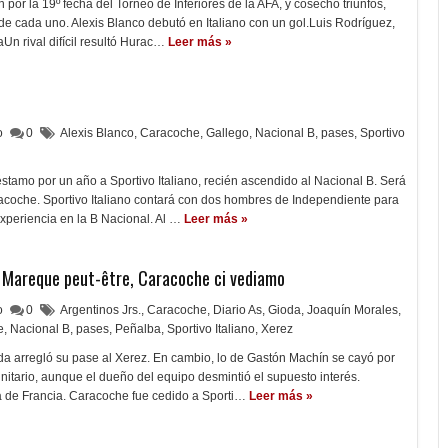
por la 19º fecha del Torneo de Inferiores de la AFA, y cosechó triunfos,
de cada uno. Alexis Blanco debutó en Italiano con un gol.Luis Rodríguez,
Un rival difícil resultó Hurac…
Leer más »
lo
0
Alexis Blanco
,
Caracoche
,
Gallego
,
Nacional B
,
pases
,
Sportivo
éstamo por un año a Sportivo Italiano, recién ascendido al Nacional B. Será
oche. Sportivo Italiano contará con dos hombres de Independiente para
xperiencia en la B Nacional. Al …
Leer más »
. Mareque peut-être, Caracoche ci vediamo
lo
0
Argentinos Jrs.
,
Caracoche
,
Diario As
,
Gioda
,
Joaquín Morales
,
e
,
Nacional B
,
pases
,
Peñalba
,
Sportivo Italiano
,
Xerez
a arregló su pase al Xerez. En cambio, lo de Gastón Machín se cayó por
itario, aunque el dueño del equipo desmintió el supuesto interés.
a de Francia. Caracoche fue cedido a Sporti…
Leer más »