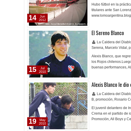
Hubo fútbol en la prácti
titulares ante San Lorenz
www.lomoargentina.blog
14
Jun
2012
El Sereno Blanco
La Caldera del Diab
Serena
,
Marcelo Vidal
,
p
Alexis Blanco, que regr
los Rojos chilenos.Luego
buenas performances, Al
15
Jul
2010
Alexis Blanco le dio
La Caldera del Diab
B
,
promoción
,
Rosario C
El juvenil delantero de I
Crema en el partido de i
Promoción, All Boys y Ce
19
May
2010