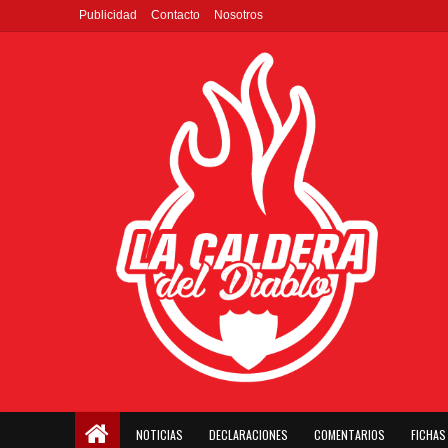
Publicidad
Contacto
Nosotros
NOTICIAS
DECLARACIONES
COMENTARIOS
FICHAS