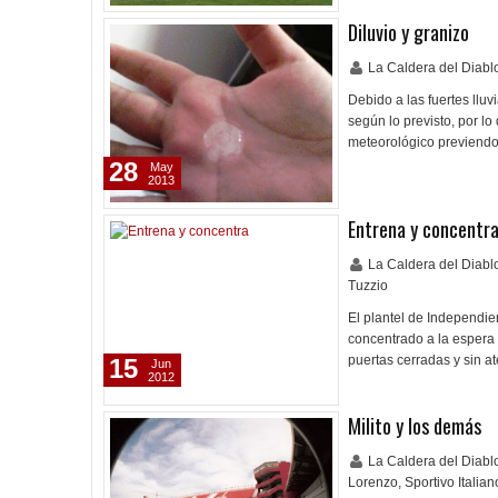
Diluvio y granizo
La Caldera del Diab
Debido a las fuertes llu
según lo previsto, por l
meteorológico previendo
28
May
2013
Entrena y concentr
La Caldera del Diab
Tuzzio
El plantel de Independie
concentrado a la espera 
puertas cerradas y sin a
15
Jun
2012
Milito y los demás
La Caldera del Diab
Lorenzo
,
Sportivo Italian