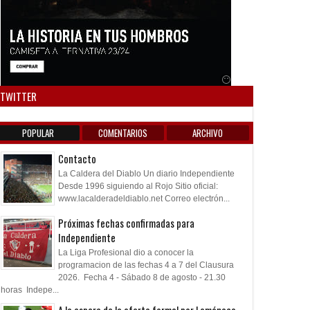
Anuncio SOICOS
TWITTER
POPULAR
COMENTARIOS
ARCHIVO
Contacto
La Caldera del Diablo Un diario Independiente
Desde 1996 siguiendo al Rojo Sitio oficial:
www.lacalderadeldiablo.net Correo electrón...
Próximas fechas confirmadas para
Independiente
La Liga Profesional dio a conocer la
programacion de las fechas 4 a 7 del Clausura
2026. Fecha 4 - Sábado 8 de agosto - 21.30
horas Indepe...