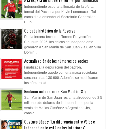
A la espera de la oferta formal por Lomónaco
Independiente espera la llegada de la oferta
formal del Pachuca por Kevin Lomónaco . Tal
como dio a entender el Secretario General del
Club...
Goleada histórica de la Reserva
Por la tercera fecha del Torneo Proyección
Clausura 2026, los chicos de Independiente
golearon a San Martín de San Juan 9 a 0 en Villa
Domín...
Actualización de los números de socios
Finalizada la depuración del padrón,
Independiente quedó con una masa societaria
cercana a las 130.600. Además, se modificaron
los números d...
Reclamo millonario de San Martín (SJ)
San Martín de San Juan reclama alrededor de 2.5
millones de dólares de Independiente por la
venta de Matías Giménez a Argentinos Jrs,
consid...
Gustavo López: "La diferencia entre Vélez e
Independiente está en las Inferiores"