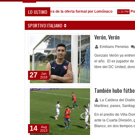
LO ULTIMO
mar
A la espera de la oferta formal por Lomónaco
Pocho Ro
1:31 PM
1:14 PM
SPORTIVO ITALIANO
Verón, Verón
Emiliano Penelas
Gonzalo Verón ya entren
el año. El ex jugador d
libre del DC United, don
27
Jan
2018
También hubo fútbo
La Caldera del Diab
Martínez
,
pases
,
Santiag
En el predio de Villa Do
ante la Cuarta División,
Blanco, en dos tiempos
14
Aug
2013