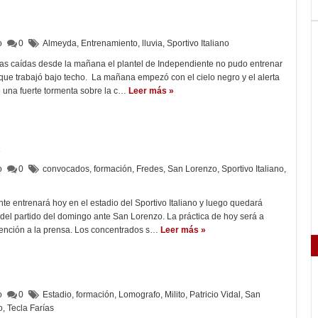
lo
0
Almeyda
,
Entrenamiento
,
lluvia
,
Sportivo Italiano
vias caídas desde la mañana el plantel de Independiente no pudo entrenar
o que trabajó bajo techo. La mañana empezó con el cielo negro y el alerta
 una fuerte tormenta sobre la c…
Leer más »
a
lo
0
convocados
,
formación
,
Fredes
,
San Lorenzo
,
Sportivo Italiano
,
nte entrenará hoy en el estadio del Sportivo Italiano y luego quedará
del partido del domingo ante San Lorenzo. La práctica de hoy será a
tención a la prensa. Los concentrados s…
Leer más »
lo
0
Estadio
,
formación
,
Lomografo
,
Milito
,
Patricio Vidal
,
San
o
,
Tecla Farías