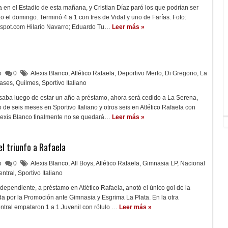
ca en el Estadio de esta mañana, y Cristian Díaz paró los que podrían ser
o el domingo. Terminó 4 a 1 con tres de Vidal y uno de Farías. Foto:
spot.com Hilario Navarro; Eduardo Tu…
Leer más »
lo
0
Alexis Blanco
,
Atlético Rafaela
,
Deportivo Merlo
,
Di Gregorio
,
La
ases
,
Quilmes
,
Sportivo Italiano
esaba luego de estar un año a préstamo, ahora será cedido a La Serena,
 de seis meses en Sportivo Italiano y otros seis en Atlético Rafaela con
exis Blanco finalmente no se quedará…
Leer más »
 el triunfo a Rafaela
lo
0
Alexis Blanco
,
All Boys
,
Atlético Rafaela
,
Gimnasia LP
,
Nacional
entral
,
Sportivo Italiano
ndependiente, a préstamo en Atlético Rafaela, anotó el único gol de la
da por la Promoción ante Gimnasia y Esgrima La Plata. En la otra
ntral empataron 1 a 1.Juvenil con rótulo …
Leer más »