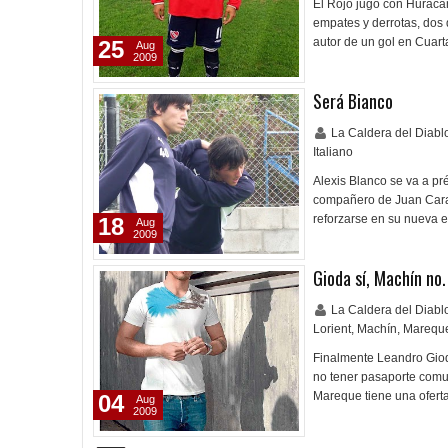
El Rojo jugó con Huracán 
empates y derrotas, dos 
autor de un gol en Cuarta
25
Aug
2009
Será Bianco
La Caldera del Diab
Italiano
Alexis Blanco se va a pr
compañero de Juan Carac
reforzarse en su nueva e
18
Aug
2009
Gioda sí, Machín no
La Caldera del Diab
Lorient
,
Machín
,
Marequ
Finalmente Leandro Giod
no tener pasaporte comun
Mareque tiene una ofert
04
Aug
2009