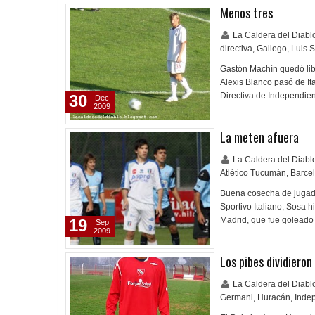
Menos tres
La Caldera del Diab
directiva
,
Gallego
,
Luis S
Gastón Machín quedó libr
Alexis Blanco pasó de It
Directiva de Independie
30
Dec
2009
La meten afuera
La Caldera del Diab
Atlético Tucumán
,
Barce
Buena cosecha de jugador
Sportivo Italiano, Sosa h
Madrid, que fue golead
19
Sep
2009
Los pibes dividieron
La Caldera del Diab
Germani
,
Huracán
,
Inde