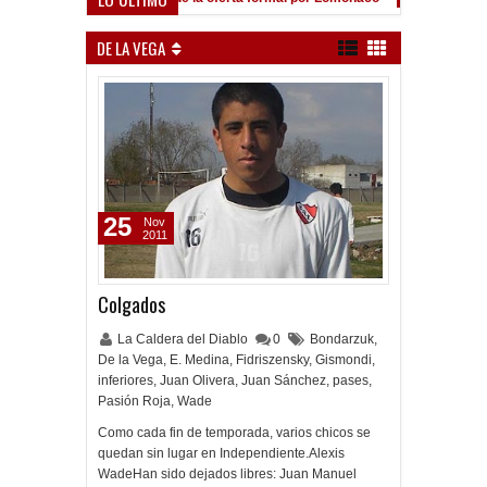
DE LA VEGA
25
Nov
2011
Colgados
La Caldera del Diablo
0
Bondarzuk
,
De la Vega
,
E. Medina
,
Fidriszensky
,
Gismondi
,
inferiores
,
Juan Olivera
,
Juan Sánchez
,
pases
,
Pasión Roja
,
Wade
Como cada fin de temporada, varios chicos se
quedan sin lugar en Independiente.Alexis
WadeHan sido dejados libres: Juan Manuel