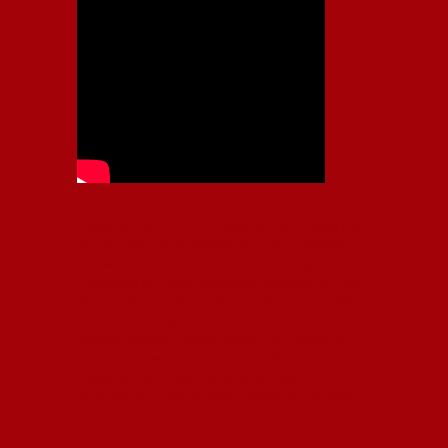
Independiente, CAI, IFC, Independiente Football Club,
Rey de Copas, Rojo, Avellaneda, Fútbol argentino,
Capital Nacional del Fútbol, Todo Rojo, Liga
Profesional de Fútbol, Asociación Argentina de Fútbol,
AFA, Football, hooligans, hinchas, hinchada de fútbol,
Rojo mi buen amigo, Bochini, Libertadores de
América, Ricardo Enrique Bochini, La Caldera del
Diablo, lacalderadeldiablo, Club Atlético
Independiente, Copa Libertadores, Copa
Sudamericana, Soy del Rojo, #TodoRojo, YouTube,
Videos,