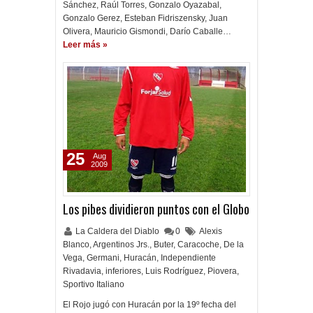
Sánchez, Raúl Torres, Gonzalo Oyazabal,
Gonzalo Gerez, Esteban Fidriszensky, Juan
Olivera, Mauricio Gismondi, Darío Caballe…
Leer más »
25
Aug
2009
Los pibes dividieron puntos con el Globo
La Caldera del Diablo
0
Alexis
Blanco
,
Argentinos Jrs.
,
Buter
,
Caracoche
,
De la
Vega
,
Germani
,
Huracán
,
Independiente
Rivadavia
,
inferiores
,
Luis Rodríguez
,
Piovera
,
Sportivo Italiano
El Rojo jugó con Huracán por la 19º fecha del