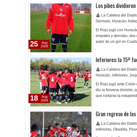
Los pibes dividieron
La Caldera del Diab
Germani
,
Huracán
,
Inde
El Rojo jugó con Huracán 
empates y derrotas, dos 
autor de un gol en Cuarta
25
Aug
2009
Inferiores: la 15º fu
La Caldera del Diab
Huracán
,
inferiores
,
Jorg
El Rojo jugó ante Colón d
dio la Novena división, 
que cortarse la estupen
18
Aug
2009
Gran regreso de las 
La Caldera del Diab
inferiores
,
Obadilla
,
Piov