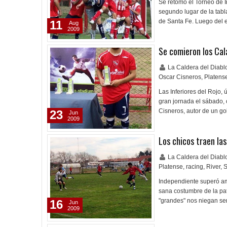
Se retomó el Torneo de In
segundo lugar de la tabl
de Santa Fe. Luego del e
11
Aug
2009
Se comieron los Ca
La Caldera del Diab
Oscar Cisneros
,
Platens
Las Inferiores del Rojo, 
gran jornada el sábado,
Cisneros, autor de un g
23
Jun
2009
Los chicos traen las
La Caldera del Diab
Platense
,
racing
,
River
,
S
Independiente superó am
sana costumbre de la pat
"grandes" nos niegan s
16
Jun
2009