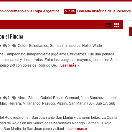
nfirmado en la Copa Argentina
Goleada histórica de la Reserva
5:13 PM
1:5
on el Pincha
lo
0
Colón
,
Estudiantes
,
Germani
,
inferiores
,
Nelle
,
Wade
Zona Campeonato, Independiente jugó ante Estudiantes. Fue una jornada
 dos empates y dos derrotas. Entre las categorías mayores, locales en Santo
impuso 2-0 con goles de Rodrigo Ge…
Leer más »
lo
1
Alexis Zárate
,
Gabriel Russo
,
Germani
,
Juan Sánchez
,
Leonel
Maxi Herrera
,
Millañanco
,
Pasucci
,
Pizzini
,
San Martín (SJ)
,
Sub 17
,
Sub
del Rojo jugaron en San Juan ante San Martín y ganaron todas. La Quinta
vidad de Rojos en las Selecciones nacionales.Rodrigo GermaniEl Rojo
nte San Martín de San Juan como visitant…
Leer más »