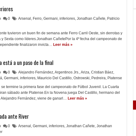
eriores
lo
0
Arsenal
,
Ferro
,
Germani
,
inferiores
,
Jonathan Cañete
,
Patricio
nte tuvieron un buen fin de semana ante Ferro Carril Oeste, sin derrotas y
a y Sexta como líderes.Jonathan CañetePor la 4º fecha del campeonato de
dependiente finalizaron invicta…
Leer más »
a está a un paso de la final
lo
0
Alejandro Fernández
,
Argentinos Jrs.
,
Ariza
,
Cristian Báez
,
Sá
,
Germani
,
inferiores
,
Mauricio Del Castillo
,
Ostrowski
,
Pedreira
,
Platense
 se termine la primera fase del campeonato de Fútbol Juvenil. La Cuarta
Gran sábado ante Platense.En la Novena juega Del Castillo, hermano del
 Alejandro Fernández, viene de ganarl…
Leer más »
nada ante River
lo
0
Arsenal
,
Germani
,
inferiores
,
Jonathan Cañete
,
Jonathan
er