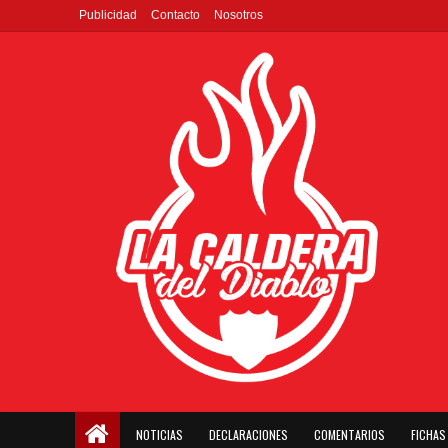
Publicidad
Contacto
Nosotros
NOTICIAS
DECLARACIONES
COMENTARIOS
FICHAS