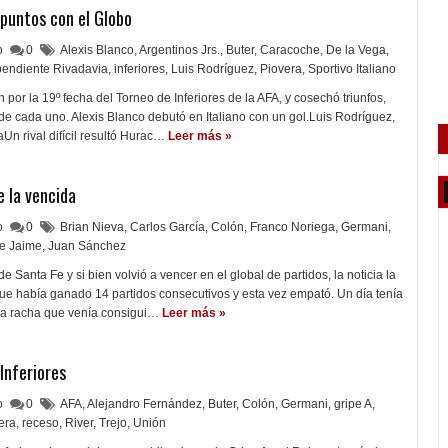
 puntos con el Globo
lo
0
Alexis Blanco
,
Argentinos Jrs.
,
Buter
,
Caracoche
,
De la Vega
,
pendiente Rivadavia
,
inferiores
,
Luis Rodríguez
,
Piovera
,
Sportivo Italiano
por la 19º fecha del Torneo de Inferiores de la AFA, y cosechó triunfos,
de cada uno. Alexis Blanco debutó en Italiano con un gol.Luis Rodríguez,
Un rival difícil resultó Hurac…
Leer más »
e la vencida
lo
0
Brian Nieva
,
Carlos García
,
Colón
,
Franco Noriega
,
Germani
,
e Jaime
,
Juan Sánchez
e Santa Fe y si bien volvió a vencer en el global de partidos, la noticia la
que había ganado 14 partidos consecutivos y esta vez empató. Un día tenía
da racha que venía consigui…
Leer más »
Inferiores
lo
0
AFA
,
Alejandro Fernández
,
Buter
,
Colón
,
Germani
,
gripe A
,
era
,
receso
,
River
,
Trejo
,
Unión