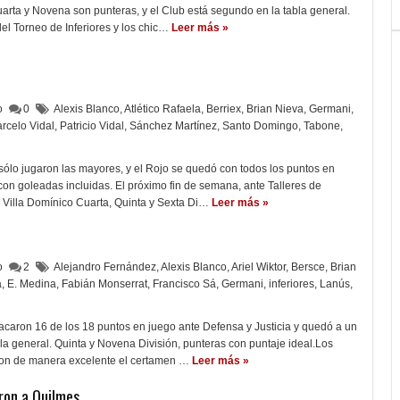
arta y Novena son punteras, y el Club está segundo en la tabla general.
el Torneo de Inferiores y los chic…
Leer más »
lo
0
Alexis Blanco
,
Atlético Rafaela
,
Berriex
,
Brian Nieva
,
Germani
,
rcelo Vidal
,
Patricio Vidal
,
Sánchez Martínez
,
Santo Domingo
,
Tabone
,
 sólo jugaron las mayores, y el Rojo se quedó con todos los puntos en
 con goleadas incluidas. El próximo fin de semana, ante Talleres de
 Villa Domínico Cuarta, Quinta y Sexta Di…
Leer más »
lo
2
Alejandro Fernández
,
Alexis Blanco
,
Ariel Wiktor
,
Bersce
,
Brian
a
,
E. Medina
,
Fabián Monserrat
,
Francisco Sá
,
Germani
,
inferiores
,
Lanús
,
acaron 16 de los 18 puntos en juego ante Defensa y Justicia y quedó a un
 la general. Quinta y Novena División, punteras con puntaje ideal.Los
ron de manera excelente el certamen …
Leer más »
aron a Quilmes