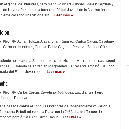
 en el global de Inferiores, pero mantuvo dos divisiones líderes: Séptima y
 de NovenaPor la quinta fecha del Fútbol Juvenil de la Asociación del
ndiente cosechó una victoria, un …
Leer más »
ición
lo
0
Adrián Toloza
,
Araya
,
Brian Ramírez
,
Carlos García
,
Cayetano
l
,
Germani
,
inferiores
,
Onraita
,
Pablo Goglino
,
Reserva
,
Samuel Cáceres
,
ndiente aplastaron a San Lorenzo: cinco victorias y un empate, para seguir
visiones. El sábado se enfrentan los grandes. La Reserva empató 1 a 1 con
ornada del Fútbol Juvenil de …
Leer más »
ncha
lo
0
Carlos García
,
Cayetano Rodríguez
,
Estudiantes
,
Ferro
,
nferiores
,
Reserva
na pasada contra el Lobo, las Inferiores de Independiente volvieron a
 fue contra Estudiantes de La Plata, por la 24º fecha del Torneo de
Reserva perdió 2 a 0 con River. Dos tri…
Leer más »