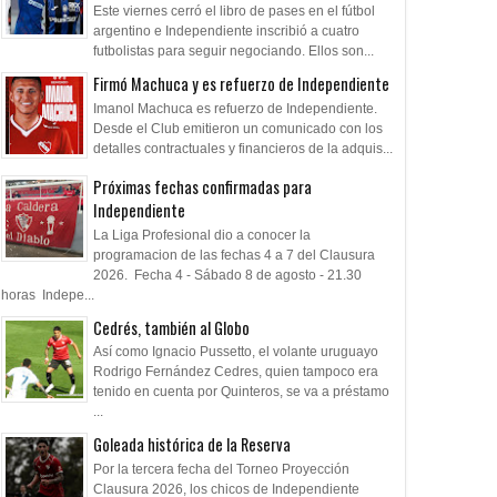
Este viernes cerró el libro de pases en el fútbol
argentino e Independiente inscribió a cuatro
futbolistas para seguir negociando. Ellos son...
Firmó Machuca y es refuerzo de Independiente
Imanol Machuca es refuerzo de Independiente.
Desde el Club emitieron un comunicado con los
detalles contractuales y financieros de la adquis...
Próximas fechas confirmadas para
Independiente
La Liga Profesional dio a conocer la
programacion de las fechas 4 a 7 del Clausura
2026. Fecha 4 - Sábado 8 de agosto - 21.30
horas Indepe...
Cedrés, también al Globo
Así como Ignacio Pussetto, el volante uruguayo
Rodrigo Fernández Cedres, quien tampoco era
tenido en cuenta por Quinteros, se va a préstamo
...
Goleada histórica de la Reserva
Por la tercera fecha del Torneo Proyección
Clausura 2026, los chicos de Independiente