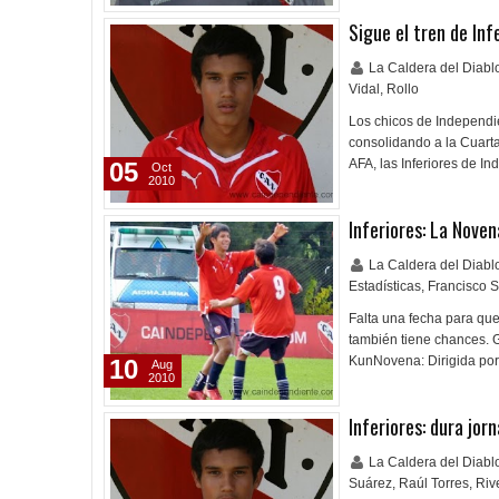
Sigue el tren de Inf
La Caldera del Diab
Vidal
,
Rollo
Los chicos de Independie
consolidando a la Cuart
AFA, las Inferiores de In
05
Oct
2010
Inferiores: La Noven
La Caldera del Diab
Estadísticas
,
Francisco 
Falta una fecha para que
también tiene chances. 
KunNovena: Dirigida por
10
Aug
2010
Inferiores: dura jor
La Caldera del Diab
Suárez
,
Raúl Torres
,
Riv