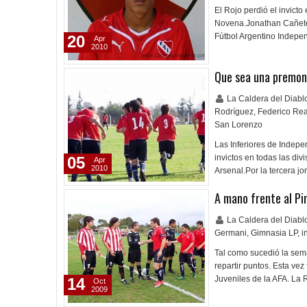
El Rojo perdió el invicto
Novena.Jonathan Cañete,
Fútbol Argentino Indepe
20
Apr
2010
Que sea una premon
La Caldera del Diab
Rodríguez
,
Federico Rea
San Lorenzo
Las Inferiores de Indepe
invictos en todas las di
05
Apr
2010
Arsenal.Por la tercera j
A mano frente al Pi
La Caldera del Diab
Germani
,
Gimnasia LP
,
i
Tal como sucedió la sema
repartir puntos. Esta vez
Juveniles de la AFA. La 
14
Oct
2009