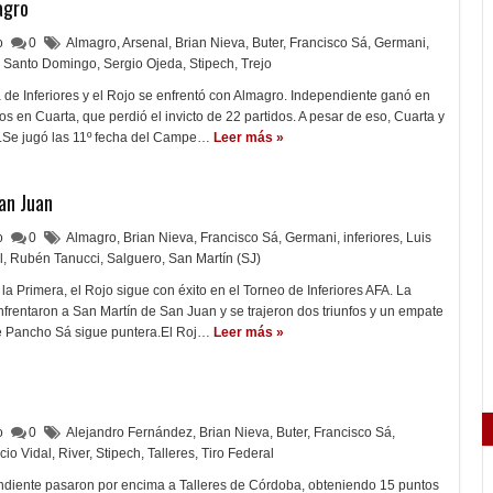
agro
lo
0
Almagro
,
Arsenal
,
Brian Nieva
,
Buter
,
Francisco Sá
,
Germani
,
Santo Domingo
,
Sergio Ojeda
,
Stipech
,
Trejo
de Inferiores y el Rojo se enfrentó con Almagro. Independiente ganó en
s en Cuarta, que perdió el invicto de 22 partidos. A pesar de eso, Cuarta y
.Se jugó las 11º fecha del Campe…
Leer más »
an Juan
lo
0
Almagro
,
Brian Nieva
,
Francisco Sá
,
Germani
,
inferiores
,
Luis
l
,
Rubén Tanucci
,
Salguero
,
San Martín (SJ)
la Primera, el Rojo sigue con éxito en el Torneo de Inferiores AFA. La
nfrentaron a San Martín de San Juan y se trajeron dos triunfos y un empate
e Pancho Sá sigue puntera.El Roj…
Leer más »
lo
0
Alejandro Fernández
,
Brian Nieva
,
Buter
,
Francisco Sá
,
icio Vidal
,
River
,
Stipech
,
Talleres
,
Tiro Federal
endiente pasaron por encima a Talleres de Córdoba, obteniendo 15 puntos