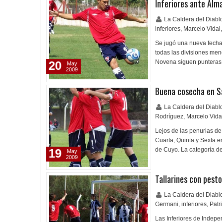
Inferiores ante Alm
La Caldera del Diab
inferiores
,
Marcelo Vidal
,
Se jugó una nueva fecha 
todas las divisiones meno
Novena siguen punteras
20
May
2009
Buena cosecha en S
La Caldera del Diab
Rodríguez
,
Marcelo Vida
Lejos de las penurias de 
Cuarta, Quinta y Sexta e
de Cuyo. La categoría d
19
May
2009
Tallarines con pesto
La Caldera del Diab
Germani
,
inferiores
,
Patr
Las Inferiores de Indep