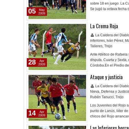
sobre 18 en juego. La Cu
Se jugó la octava fecha d
05
May
2009
La Crema Roja
La Caldera del Diab
inferiores
,
Iván Pérez
,
Ma
Talleres
,
Trejo
Ante Atlético de Rafaela
disputa. Cuarta y Sexta,
28
Apr
2009
Córdoba.En el Predio de
Ataque y justicia
La Caldera del Diab
Nieva
,
Defensa y Justici
Rubén Tanucci
,
Trejo
Los Juveniles del Rojo s
punto de Lanús, líder de
14
Apr
2009
chicos del Rojo arranca
Las Inferiores borr