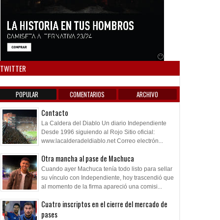
Anuncio SOICOS
TWITTER
POPULAR
COMENTARIOS
ARCHIVO
Contacto
La Caldera del Diablo Un diario Independiente
Desde 1996 siguiendo al Rojo Sitio oficial:
www.lacalderadeldiablo.net Correo electrón...
Otra mancha al pase de Machuca
Cuando ayer Machuca tenía todo listo para sellar
su vínculo con Independiente, hoy trascendió que
al momento de la firma apareció una comisi...
Cuatro inscriptos en el cierre del mercado de
pases