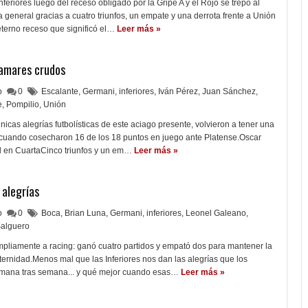
feriores luego del receso obligado por la Gripe A y el Rojo se trepó al
a general gracias a cuatro triunfos, un empate y una derrota frente a Unión
terno receso que significó el…
Leer más »
lamares crudos
lo
0
Escalante
,
Germani
,
inferiores
,
Iván Pérez
,
Juan Sánchez
,
e
,
Pompilio
,
Unión
únicas alegrías futbolísticas de este aciago presente, volvieron a tener una
 cuando cosecharon 16 de los 18 puntos en juego ante Platense.Oscar
ol en CuartaCinco triunfos y un em…
Leer más »
 alegrías
lo
0
Boca
,
Brian Luna
,
Germani
,
inferiores
,
Leonel Galeano
,
alguero
pliamente a racing: ganó cuatro partidos y empató dos para mantener la
ernidad.Menos mal que las Inferiores nos dan las alegrías que los
emana tras semana... y qué mejor cuando esas…
Leer más »