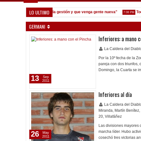
LO ULTIMO
Seoane: "Prefiero dejar la gestión y que venga gente nueva"
Todo co
7:08 PM
GERMANI
Inferiores: a mano c
La Caldera del Diab
Por la 10º fecha de la 
pareja con dos triunfos,
Domingo, la Cuarta se 
13
Sep
2011
Inferiores al día
La Caldera del Diab
Miranda
,
Martín Benítez
,
20
,
Villafáñez
Las divisiones mayores 
marcha líder. Hubo acti
26
May
2011
cosechó tres victorias a