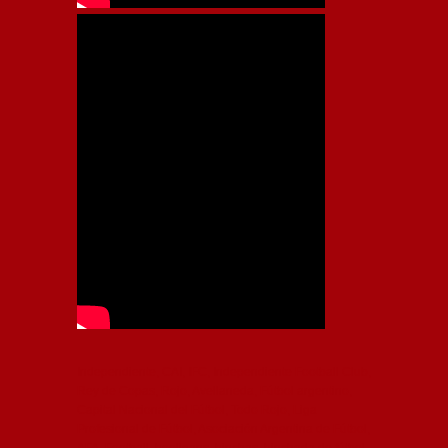
Independiente, CAI, IFC, Independiente Football Club,
Rey de Copas, Rojo, Avellaneda, Fútbol argentino,
Capital Nacional del Fútbol, Todo Rojo, Liga
Profesional de Fútbol, Asociación Argentina de Fútbol,
AFA, Football, hooligans, hinchas, hinchada de fútbol,