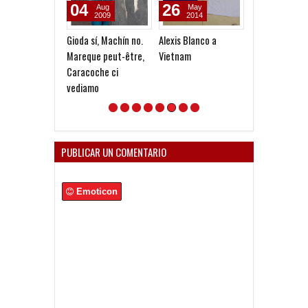
04
26
31
Aug
May
Jan
2009
2014
2014
Gioda sí, Machín no.
Alexis Blanco a
El caso Ontiver
Mareque peut-être,
Vietnam
muchos más e
Caracoche ci
libertad de ac
vediamo
PUBLICAR UN COMENTARIO
Emoticon