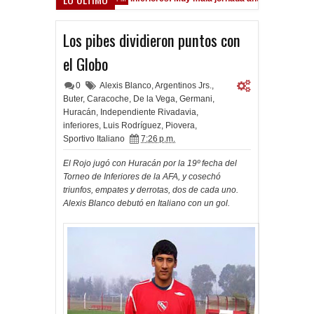
Los pibes dividieron puntos con
el Globo
0
Alexis Blanco
,
Argentinos Jrs.
,
Buter
,
Caracoche
,
De la Vega
,
Germani
,
Huracán
,
Independiente Rivadavia
,
inferiores
,
Luis Rodríguez
,
Piovera
,
Sportivo Italiano
7:26 p.m.
El Rojo jugó con Huracán por la 19º fecha del
Torneo de Inferiores de la AFA, y cosechó
triunfos, empates y derrotas, dos de cada uno.
Alexis Blanco debutó en Italiano con un gol.