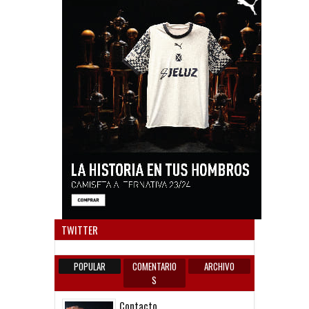
Anun
TWITTER
POPULAR
COMENTARIO
ARCHIVO
S
Contacto