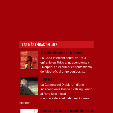
Rojo mi buen amigo, Bochini, Libertadores de
América, Ricardo Enrique Bochini, La Caldera del
Diablo, lacalderadeldiablo, Club Atlético
Independiente, Copa Libertadores, Copa
Sudamericana, Soy del Rojo, #TodoRojo, YouTube,
Videos,
LAS MÁS LEÍDAS DEL MES
El fútbol después de la guerra
La Copa Intercontinental de 1984
enfrentó en Tokio a Independiente y
Liverpool en el primer enfrentamiento
de fútbol oficial entre equipos a...
Contacto
La Caldera del Diablo Un diario
Independiente Desde 1996 siguiendo
al Rojo Sitio oficial:
www.lacalderadeldiablo.net Correo
electrón...
Nuevo capítulo de la novela de Barco