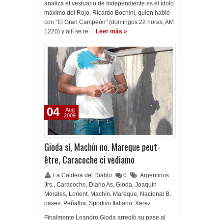
analiza el vestuario de Independiente es el ídolo
máximo del Rojo, Ricardo Bochini, quien habló
con "El Gran Campeón" (domingos 22 horas, AM
1220) y allí se re…
Leer más »
04
Aug
2009
Gioda sí, Machín no. Mareque peut-
être, Caracoche ci vediamo
La Caldera del Diablo
0
Argentinos
Jrs.
,
Caracoche
,
Diario As
,
Gioda
,
Joaquín
Morales
,
Lorient
,
Machín
,
Mareque
,
Nacional B
,
pases
,
Peñalba
,
Sportivo Italiano
,
Xerez
Finalmente Leandro Gioda arregló su pase al