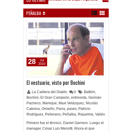
Frenó en Liniers
9:39 PM
PEÑALBA
28
Jul
2010
El vestuario, visto por Bochini
La Caldera del Diablo
0
Battión
,
Bochini
,
El Gran Campeón
,
entrevista
,
Germán
Pacheco
,
Mareque
,
Maxi Velázquez
,
Nicolás
Cabrera
,
Ormeño
,
Parra
,
pases
,
Patricio
Rodríguez
,
Pellerano
,
Peñalba
,
Riquelme
,
Vallés
Primero fue el técnico, Daniel Garnero. Luego el
manager, César Luis Menotti. Ahora el que