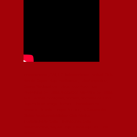
Independiente, CAI, IFC, Independiente Football Club,
Rey de Copas, Rojo, Avellaneda, Fútbol argentino,
Capital Nacional del Fútbol, Todo Rojo, Liga
Profesional de Fútbol, Asociación Argentina de Fútbol,
AFA, Football, hooligans, hinchas, hinchada de fútbol,
Rojo mi buen amigo, Bochini, Libertadores de
América, Ricardo Enrique Bochini, La Caldera del
Diablo, lacalderadeldiablo, Club Atlético
Independiente, Copa Libertadores, Copa
Sudamericana, Soy del Rojo, #TodoRojo, YouTube,
Videos,