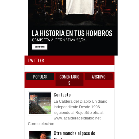
Anun
TWITTER
POPULAR
COMENTARIO
ARCHIVO
S
Contacto
La Caldera del Diablo Un diario
Independiente Desde 1996
siguiendo al Rojo Sitio oficial:
www.lacalderadeldiablo.net
Correo electrón...
Otra mancha al pase de