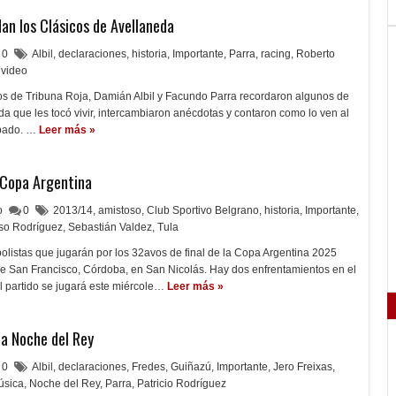
dan los Clásicos de Avellaneda
0
Albil
,
declaraciones
,
historia
,
Importante
,
Parra
,
racing
,
Roberto
video
os de Tribuna Roja, Damián Albil y Facundo Parra recordaron algunos de
da que les tocó vivir, intercambiaron anécdotas y contaron como lo ven al
bado. …
Leer más »
 Copa Argentina
lo
0
2013/14
,
amistoso
,
Club Sportivo Belgrano
,
historia
,
Importante
,
so Rodríguez
,
Sebastián Valdez
,
Tula
bolistas que jugarán por los 32avos de final de la Copa Argentina 2025
de San Francisco, Córdoba, en San Nicolás. Hay dos enfrentamientos en el
El partido se jugará este miércole…
Leer más »
La Noche del Rey
0
Albil
,
declaraciones
,
Fredes
,
Guiñazú
,
Importante
,
Jero Freixas
,
úsica
,
Noche del Rey
,
Parra
,
Patricio Rodríguez