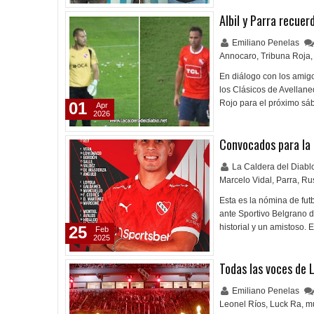
Albil y Parra recuer
Emiliano Penelas
Annocaro
,
Tribuna Roja
,
En diálogo con los amig
los Clásicos de Avellane
Rojo para el próximo sá
01
Apr
2026
Convocados para la
La Caldera del Diab
Marcelo Vidal
,
Parra
,
Ru
Esta es la nómina de fut
ante Sportivo Belgrano 
historial y un amistoso. 
25
Feb
2025
Todas las voces de 
Emiliano Penelas
Leonel Ríos
,
Luck Ra
,
m