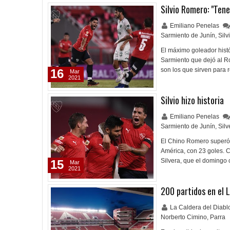
Silvio Romero: "Ten
Emiliano Penelas
Sarmiento de Junín
,
Sil
El máximo goleador histór
Sarmiento que dejó al Ro
son los que sirven para r
16
Mar
2021
Silvio hizo historia
Emiliano Penelas
Sarmiento de Junín
,
Silv
El Chino Romero superó 
América, con 23 goles. 
Silvera, que el domingo
15
Mar
2021
200 partidos en el 
La Caldera del Diab
Norberto Cimino
,
Parra