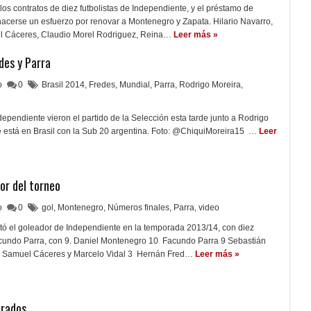
los contratos de diez futbolistas de Independiente, y el préstamo de
acerse un esfuerzo por renovar a Montenegro y Zapata. Hilario Navarro,
 Cáceres, Claudio Morel Rodriguez, Reina…
Leer más »
des y Parra
lo
0
Brasil 2014
,
Fredes
,
Mundial
,
Parra
,
Rodrigo Moreira
,
ependiente vieron el partido de la Selección esta tarde junto a Rodrigo
e está en Brasil con la Sub 20 argentina. Foto: @ChiquiMoreira15 …
Leer
or del torneo
lo
0
gol
,
Montenegro
,
Números finales
,
Parra
,
video
tó el goleador de Independiente en la temporada 2013/14, con diez
acundo Parra, con 9. Daniel Montenegro 10 Facundo Parra 9 Sebastián
4 Samuel Cáceres y Marcelo Vidal 3 Hernán Fred…
Leer más »
trados