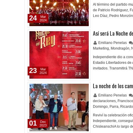
Al término del partido m
de Patricio Rodriguez, F
Leo Díaz, Pedro Monzón 
24
Mar
2024
Así será La Noche d
Emiliano Penelas
Marketing
,
Mondragón
,
Independiente dio a cono
Estadio Libertadores de 
invitados. Transmitirá T
23
Mar
2024
La noche de los ca
Emiliano Penelas
declaraciones
,
Francisc
Domingo
,
Parra
,
Ricardo
Reviví la celebración ofi
Independiente, consegui
01
Dec
2023
ChisleanschiA lo largo 