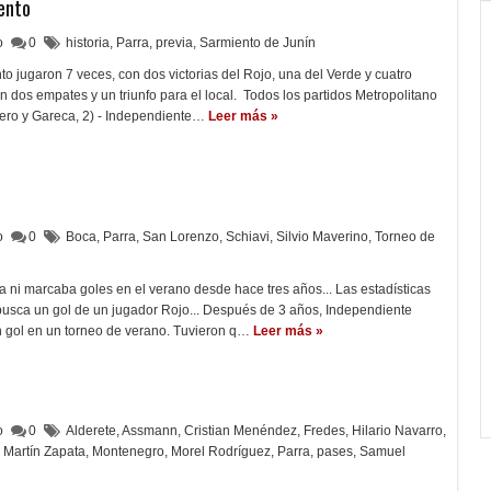
ento
lo
0
historia
,
Parra
,
previa
,
Sarmiento de Junín
o jugaron 7 veces, con dos victorias del Rojo, una del Verde y cuatro
n dos empates y un triunfo para el local. Todos los partidos Metropolitano
ero y Gareca, 2) - Independiente…
Leer más »
lo
0
Boca
,
Parra
,
San Lorenzo
,
Schiavi
,
Silvio Maverino
,
Torneo de
ni marcaba goles en el verano desde hace tres años... Las estadísticas
busca un gol de un jugador Rojo... Después de 3 años, Independiente
n gol en un torneo de verano. Tuvieron q…
Leer más »
lo
0
Alderete
,
Assmann
,
Cristian Menéndez
,
Fredes
,
Hilario Navarro
,
Martín Zapata
,
Montenegro
,
Morel Rodríguez
,
Parra
,
pases
,
Samuel