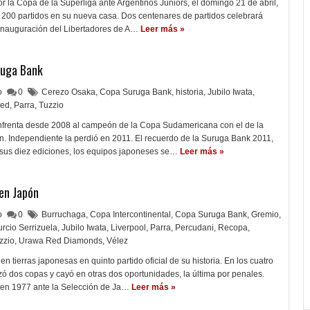
or la Copa de la Superliga ante Argentinos Juniors, el domingo 21 de abril,
 200 partidos en su nueva casa. Dos centenares de partidos celebrará
inauguración del Libertadores de A…
Leer más »
uruga Bank
lo
0
Cerezo Osaka
,
Copa Suruga Bank
,
historia
,
Jubilo Iwata
,
ed
,
Parra
,
Tuzzio
frenta desde 2008 al campeón de la Copa Sudamericana con el de la
. Independiente la perdió en 2011. El recuerdo de la Suruga Bank 2011,
 sus diez ediciones, los equipos japoneses se…
Leer más »
 en Japón
lo
0
Burruchaga
,
Copa Intercontinental
,
Copa Suruga Bank
,
Gremio
,
urcio Serrizuela
,
Jubilo Iwata
,
Liverpool
,
Parra
,
Percudani
,
Recopa
,
zzio
,
Urawa Red Diamonds
,
Vélez
n tierras japonesas en quinto partido oficial de su historia. En los cuatro
zó dos copas y cayó en otras dos oportunidades, la última por penales.
en 1977 ante la Selección de Ja…
Leer más »