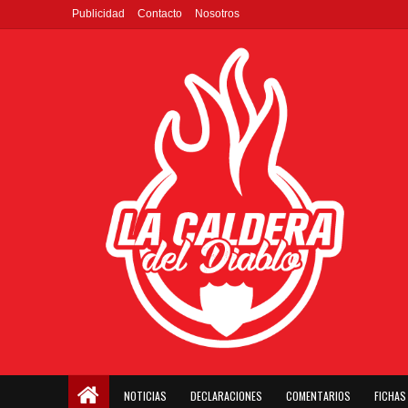
Publicidad
Contacto
Nosotros
NOTICIAS
DECLARACIONES
COMENTARIOS
FICHAS