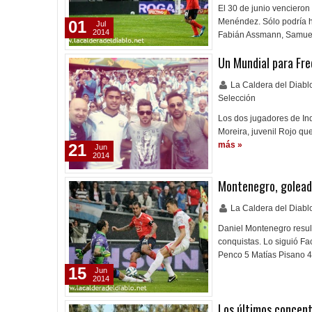
El 30 de junio vencieron 
Menéndez. Sólo podría h
01
Jul
2014
Fabián Assmann, Samuel
Un Mundial para Fre
La Caldera del Diab
Selección
Los dos jugadores de Ind
Moreira, juvenil Rojo qu
más »
21
Jun
2014
Montenegro, golead
La Caldera del Diab
Daniel Montenegro resul
conquistas. Lo siguió F
Penco 5 Matías Pisano 
15
Jun
2014
Los últimos concen