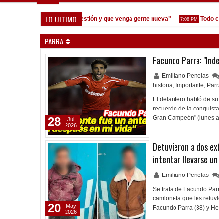
LO ULTIMO
ne: "Prefiero dejar la gestión y que venga gente nueva"
Todo confir
7:08 PM
PARRA
Facundo Parra: "Ind
Emiliano Penelas
historia
,
Importante
,
Parr
El delantero habló de su
recuerdo de la conquist
Gran Campeón" (lunes a
28
Jul
2026
Detuvieron a dos exf
intentar llevarse un
Emiliano Penelas
Se trata de Facundo Parr
camioneta que les retuvie
20
May
Facundo Parra (38) y He
2026