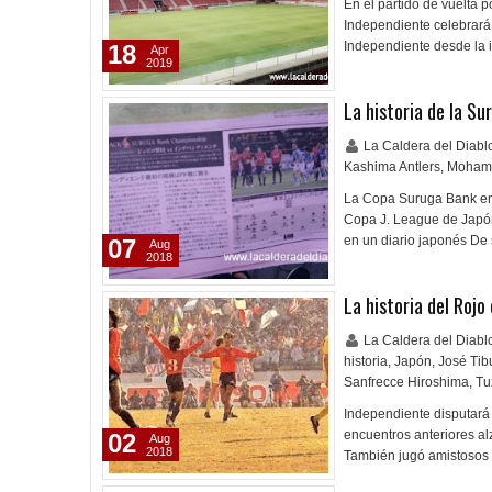
En el partido de vuelta p
Independiente celebrará
Independiente desde la 
18
Apr
2019
La historia de la S
La Caldera del Diab
Kashima Antlers
,
Moham
La Copa Suruga Bank en
Copa J. League de Japón
en un diario japonés De
07
Aug
2018
La historia del Rojo
La Caldera del Diab
historia
,
Japón
,
José Tib
Sanfrecce Hiroshima
,
Tu
Independiente disputará e
encuentros anteriores al
02
Aug
2018
También jugó amistosos 