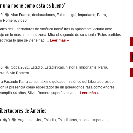
er una noche como esta es bueno"
0
Alan Franco
,
declaraciones
,
Falcioni
,
gol
,
Importante
,
Parra
,
vio Romero
,
video
ico del Libertadores de América habló tras la aplastante victoria ante
jo en lo más alto de su zona. Mirá el segundo de su cuenta.“Estos partidos
ectificar lo que se viene haci…
Leer más »
0
Copa 2021
,
Estadio
,
Estadísticas
,
historia
,
Importante
,
Parra
,
era
,
Silvio Romero
a Facundo Parra como máximo goleador histórico del Libertadores de
Con la presencia como espectador de un goleador de raza como Andrés
 cumplió 44 años, Silvio Romero superó la marc…
Leer más »
Libertadores de América
lo
0
Argentinos Jrs.
,
Estadio
,
Estadísticas
,
historia
,
Importante
,