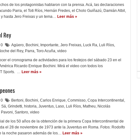
uchos de los protagonistas hablaron con la prensa. Acá, las declaraciones
acundo Parra, el Toti Ríos, Hernán Fredes, el Cholo Guiñazú, Damián Albil,
y hasta Jero Freixas y un tema…
Leer más »
el Rey
0
Agüero
,
Bochini
,
Importante
,
Jero Freixas
,
Luck Ra
,
Luli Ríos
,
Noche del Rey
,
Parra
,
Toro Acuña
,
video
cer el cronograma de actividades para los festejos del sábado 23 en el
América Ricardo Enrique Bochini. Mirá el video con todos los
NT Sports. …
Leer más »
mpeones
0
Bertoni
,
Bochini
,
Carlos Enrique
,
Commisso
,
Copa Intercontinental
,
o Sá
,
Grindetti
,
historia
,
Juventus
,
Laso
,
Luli Ríos
,
Matheu
,
Nicolás
 Pavoni
,
Santoro
,
video
cial de los 50 años de la obtención de la primera Copa Intercontinental de
da el 28 de noviembre de 1973 ante la Juventus en Roma. Fotos: Rodolfo
de la noche pasaron además de los…
Leer más »