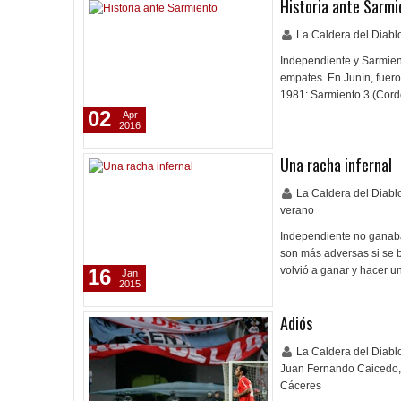
Historia ante Sarmi
La Caldera del Diab
Independiente y Sarmient
empates. En Junín, fuero
1981: Sarmiento 3 (Cord
02
Apr
2016
Una racha infernal
La Caldera del Diab
verano
Independiente no ganaba 
son más adversas si se 
volvió a ganar y hacer u
16
Jan
2015
Adiós
La Caldera del Diab
Juan Fernando Caicedo
,
Cáceres