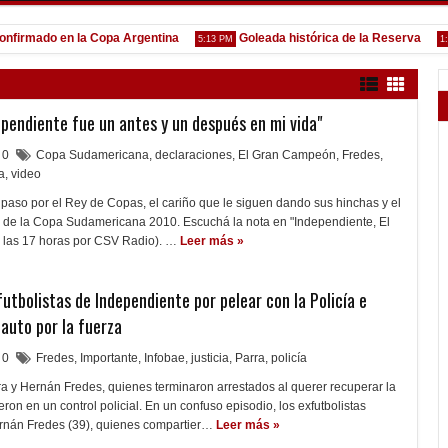
mado en la Copa Argentina
Goleada histórica de la Reserva
5:13 PM
1:52 PM
ependiente fue un antes y un después en mi vida"
0
Copa Sudamericana
,
declaraciones
,
El Gran Campeón
,
Fredes
,
a
,
video
 paso por el Rey de Copas, el cariño que le siguen dando sus hinchas y el
a de la Copa Sudamericana 2010. Escuchá la nota en "Independiente, El
 las 17 horas por CSV Radio). …
Leer más »
utbolistas de Independiente por pelear con la Policía e
 auto por la fuerza
0
Fredes
,
Importante
,
Infobae
,
justicia
,
Parra
,
policía
a y Hernán Fredes, quienes terminaron arrestados al querer recuperar la
ron en un control policial. En un confuso episodio, los exfutbolistas
rnán Fredes (39), quienes compartier…
Leer más »