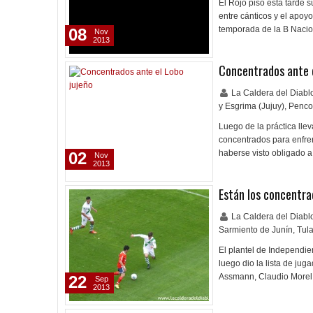
El Rojo pisó esta tarde s
entre cánticos y el apoy
temporada de la B Nacio
08
Nov
2013
Concentrados ante e
La Caldera del Diab
y Esgrima (Jujuy)
,
Penco
Luego de la práctica lle
concentrados para enfren
haberse visto obligado a
02
Nov
2013
Están los concentra
La Caldera del Diab
Sarmiento de Junín
,
Tul
El plantel de Independi
luego dio la lista de ju
Assmann, Claudio Morel 
22
Sep
2013