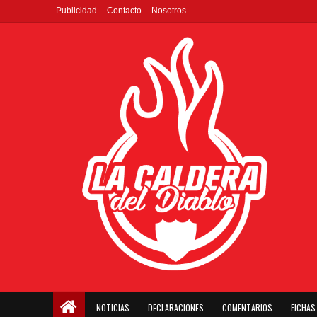
Publicidad
Contacto
Nosotros
NOTICIAS
DECLARACIONES
COMENTARIOS
FICHAS