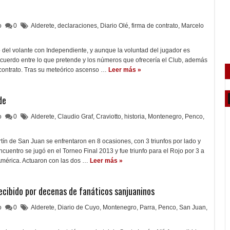
lo
0
Alderete
,
declaraciones
,
Diario Olé
,
firma de contrato
,
Marcelo
o del volante con Independiente, y aunque la voluntad del jugador es
cuerdo entre lo que pretende y los números que ofrecería el Club, además
contrato. Tras su meteórico ascenso …
Leer más »
de
lo
0
Alderete
,
Claudio Graf
,
Craviotto
,
historia
,
Montenegro
,
Penco
,
ín de San Juan se enfrentaron en 8 ocasiones, con 3 triunfos por lado y
cuentro se jugó en el Torneo Final 2013 y fue triunfo para el Rojo por 3 a
América. Actuaron con las dos …
Leer más »
ecibido por decenas de fanáticos sanjuaninos
lo
0
Alderete
,
Diario de Cuyo
,
Montenegro
,
Parra
,
Penco
,
San Juan
,