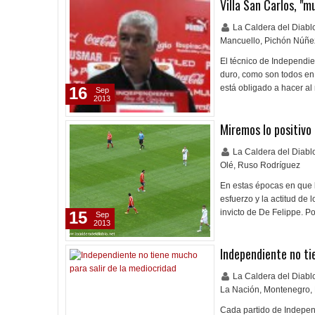
Villa San Carlos, "m
La Caldera del Diab
Mancuello
,
Pichón Núñe
El técnico de Independie
duro, como son todos en 
está obligado a hacer 
16
Sep
2013
Miremos lo positivo
La Caldera del Diab
Olé
,
Ruso Rodríguez
En estas épocas en que 
esfuerzo y la actitud de
invicto de De Felippe. P
15
Sep
2013
Independiente no ti
La Caldera del Diab
La Nación
,
Montenegro
,
Cada partido de Indepen