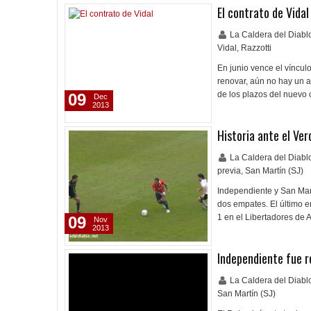
El contrato de Vidal
La Caldera del Diab
Vidal
,
Razzotti
En junio vence el víncul
renovar, aún no hay un a
de los plazos del nuevo 
09
Dec
2013
Historia ante el Ver
La Caldera del Diab
previa
,
San Martín (SJ)
Independiente y San Mart
dos empates. El último en
1 en el Libertadores de 
09
Nov
2013
Independiente fue r
La Caldera del Diab
San Martín (SJ)