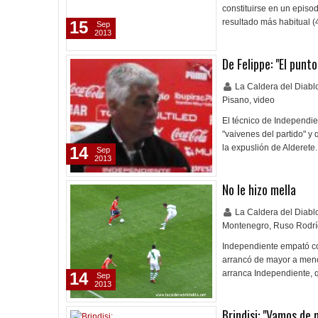
constituirse en un episo
resultado más habitual (
15
Sep
2013
De Felippe: "El punt
La Caldera del Diab
Pisano
,
video
El técnico de Independie
"vaivenes del partido" y
la expuslión de Alderet
14
Sep
2013
No le hizo mella
La Caldera del Diab
Montenegro
,
Ruso Rodr
Independiente empató con
arrancó de mayor a meno
arranca Independiente,
14
Sep
2013
Brindisi: "Vamos de