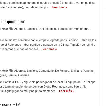
dio que permita imaginar que el equipo encontró el rumbo. Ayer empató, su
4 de 7 encuentros), pero de no ser por…
Leer más »
o nos queda bien"
lo
0
Alderete
,
Banfield
,
De Felippe
,
declaraciones
,
Montenegro
,
nte se mostró conforme con el empate logrado por su equipo. Habló de los
 que el Rojo pudo haber perdido o ganado en la última. También se refirió a
e. "Tenemos que hablar con Ald…
Leer más »
lo
0
Alderete
,
Banfield
,
Comentario
,
De Felippe
,
Emiliano Penelas
,
íguez
,
Samuel Cáceres
 Banfield 1 a 1 y sigue sin poder ganar de local. El equipo de De Felippe
r y terminó pudiendo perder, con Diego Rodríguez como figura. No
 que sigue jugando mal y no pudo mantener …
Leer más »
 menos a más"