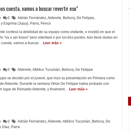
nos cuesta, vamos a buscar revertir eso"
lo
0
Adrián Fernández
,
Alderete
,
Bellocq
,
De Felippe
,
y Esgrima (Jujuy)
,
Parra
,
Penco
te confesó la debilidad de su equipo como visitante, e insistió en que el
ño "va a ser bravo" pero intentará ir por los tres puntos. Aún tiene dudas en
os cuesta, vamos a buscar…
Leer más »
lo
0
Alderete
,
Atlético Tucumán
,
Bellocq
,
De Felippe
pe se decidió por el juvenil, que hizo su presentación en Primera como
ar de Alderete. Durante la semana Omar De Felippe habia probado con
n lugar de Reinaldo Alderete, y finalment…
Leer más »
lo
0
Adrián Fernández
,
Alderete
,
Atlético Tucumán
,
Bellocq
,
De
o Díaz
,
Parra