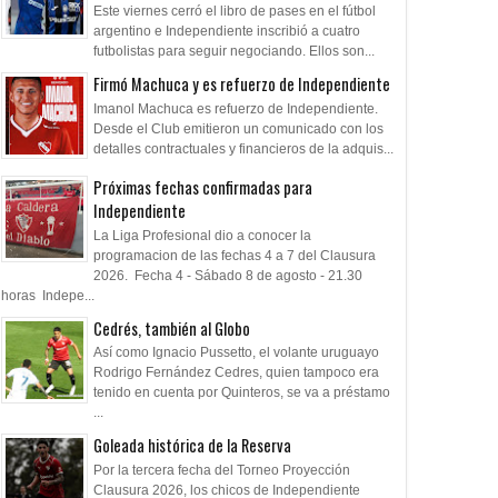
Este viernes cerró el libro de pases en el fútbol
argentino e Independiente inscribió a cuatro
futbolistas para seguir negociando. Ellos son...
Firmó Machuca y es refuerzo de Independiente
Imanol Machuca es refuerzo de Independiente.
Desde el Club emitieron un comunicado con los
detalles contractuales y financieros de la adquis...
Próximas fechas confirmadas para
Independiente
La Liga Profesional dio a conocer la
programacion de las fechas 4 a 7 del Clausura
2026. Fecha 4 - Sábado 8 de agosto - 21.30
horas Indepe...
Cedrés, también al Globo
Así como Ignacio Pussetto, el volante uruguayo
Rodrigo Fernández Cedres, quien tampoco era
tenido en cuenta por Quinteros, se va a préstamo
...
Goleada histórica de la Reserva
Por la tercera fecha del Torneo Proyección
Clausura 2026, los chicos de Independiente