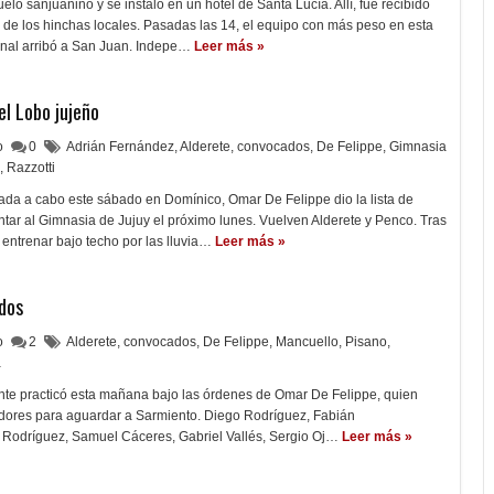
uelo sanjuanino y se instaló en un hotel de Santa Lucía. Allí, fue recibido
o de los hinchas locales. Pasadas las 14, el equipo con más peso en esta
nal arribó a San Juan. Indepe…
Leer más »
l Lobo jujeño
lo
0
Adrián Fernández
,
Alderete
,
convocados
,
De Felippe
,
Gimnasia
,
Razzotti
vada a cabo este sábado en Domínico, Omar De Felippe dio la lista de
tar al Gimnasia de Jujuy el próximo lunes. Vuelven Alderete y Penco. Tras
 entrenar bajo techo por las lluvia…
Leer más »
dos
lo
2
Alderete
,
convocados
,
De Felippe
,
Mancuello
,
Pisano
,
a
ente practicó esta mañana bajo las órdenes de Omar De Felippe, quien
gadores para aguardar a Sarmiento. Diego Rodríguez, Fabián
Rodríguez, Samuel Cáceres, Gabriel Vallés, Sergio Oj…
Leer más »