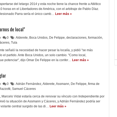
pertarse del letargo 2014 y esta noche tiene la chance frente a Atlético
 horas en el Libertadores de América, con el arbitraje de Pablo Díaz.
 lesionado Parra sería el único camb…
Leer más »
arnos de local"
lo
0
Alderete
,
Boca Unidos
,
De Felippe
,
declaraciones
,
formación
,
áceres
,
Tula
nte señaló la necesidad de hacer pesar la localía, y pidió "se más
do el partido. Ante Boca Unidos, un solo cambio. "Como local,
ue potenciar", dijo Omar De Felippe en la confer…
Leer más »
glar
lo
0
Adrián Fernández
,
Alderete
,
Assmann
,
De Felippe
,
firma de
Razzotti
,
Samuel Cáceres
 Marcelo Vidal estaría cerca de renovar su vínculo con Independiente por
olvió la situación de Assmann y Cáceres, y Adrián Fernández podría ser
 volante central surgido de las di…
Leer más »