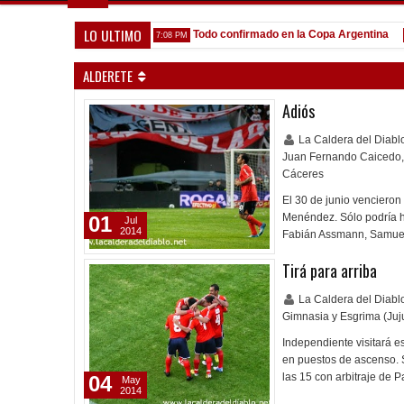
LO ULTIMO
que venga gente nueva"
Todo confirmado en la Copa Argentina
7:08 PM
5:13 
ALDERETE
Adiós
La Caldera del Diab
Juan Fernando Caicedo
,
Cáceres
El 30 de junio vencieron 
Menéndez. Sólo podría h
01
Jul
2014
Fabián Assmann, Samuel
Tirá para arriba
La Caldera del Diab
Gimnasia y Esgrima (Juj
Independiente visitará e
en puestos de ascenso. S
las 15 con arbitraje de P
04
May
2014