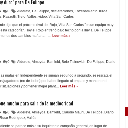
uy duro" para De Felippe
lo
0
Alderete
,
De Felippe
,
declaraciones
,
Entrenamiento
,
lluvia
,
z
,
Razzotti
,
Trejo
,
Vallés
,
video
,
Villa San Carlos
nte dijo que el próximo rival del Rojo, Villa San Carlos "es un equipo muy
esta categoría". Hoy el Rojo entrenó bajo techo por la lluvia. De Felippe
al menos dos cambios mañana. …
Leer más »
lo
0
Alderete
,
Almeyda
,
Banfield
,
Beto Tisinovich
,
De Felippe
,
Diario
las malas en Independiente se suman segundo a segundo, se rescata el
 los jugadores (no de todos) por haber llegado al empate y mantener el
or situaciones y por tener mejor plant…
Leer más »
ene mucho para salir de la mediocridad
lo
0
Alderete
,
Almeyda
,
Banfield
,
Claudio Mauri
,
De Felippe
,
Diario
Ruso Rodríguez
,
Vallés
diente se parece más a su inquietante campaña general, en lugar de