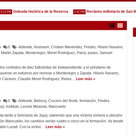
Goleada histórica de la Reserva
Reclamo millonario de San Martín 
PM
1:52 PM
lo
0
Alderete
,
Assmann
,
Cristian Menéndez
,
Fredes
,
Hilario Navarro
,
Martín Zapata
,
Montenegro
,
Morel Rodríguez
,
Parra
,
pases
,
Samuel
los contratos de diez futbolistas de Independiente, y el préstamo de
acerse un esfuerzo por renovar a Montenegro y Zapata. Hilario Navarro,
 Cáceres, Claudio Morel Rodriguez, Reina…
Leer más »
lo
0
Alderete
,
Bellocq
,
Crucero del Norte
,
formación
,
Fredes
,
uy)
,
Instituto
,
Leonel Miranda
,
Mancuello
sta tarde a Gimnasia de Jujuy, sabiendo que una victoria volverá a ubicarlo
in Mancuello, los cambios serían cuatro o cinco en la formación. Va desde
ablo Lunati. Con la victori…
Leer más »