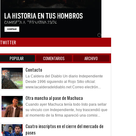
Anuncio SOICOS
TWITTER
POPULAR
COMENTARIOS
ARCHIVO
Contacto
La Caldera del Diablo Un diario Independiente
Desde 1996 siguiendo al Rojo Sitio oficial:
www.lacalderadeldiablo.net Correo electrón...
Otra mancha al pase de Machuca
Cuando ayer Machuca tenía todo listo para sellar
su vínculo con Independiente, hoy trascendió que
al momento de la firma apareció una comisi...
Cuatro inscriptos en el cierre del mercado de
pases