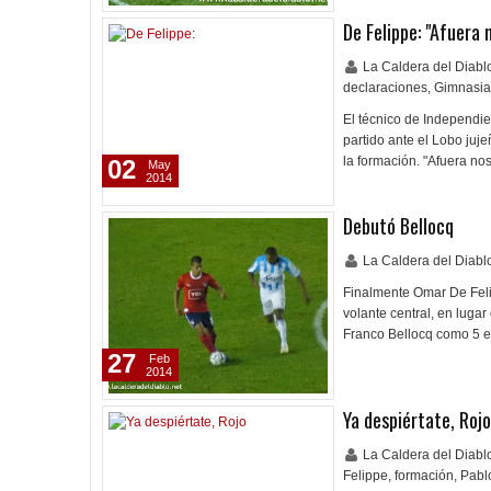
De Felippe: "Afuera 
La Caldera del Diab
declaraciones
,
Gimnasia 
El técnico de Independien
partido ante el Lobo juje
la formación. "Afuera n
02
May
2014
Debutó Bellocq
La Caldera del Diab
Finalmente Omar De Felip
volante central, en lug
Franco Bellocq como 5 e
27
Feb
2014
Ya despiértate, Rojo
La Caldera del Diab
Felippe
,
formación
,
Pabl