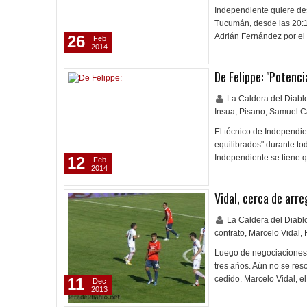
Independiente quiere des
Tucumán, desde las 20:10
Adrián Fernández por el
26
Feb
2014
De Felippe: "Potenci
La Caldera del Diab
Insua
,
Pisano
,
Samuel C
El técnico de Independie
equilibrados" durante to
Independiente se tiene q
12
Feb
2014
Vidal, cerca de arre
La Caldera del Diab
contrato
,
Marcelo Vidal
,
Luego de negociaciones,
tres años. Aún no se res
cedido. Marcelo Vidal, el
11
Dec
2013