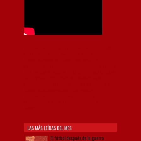
Independiente, CAI, IFC, Independiente Football Club,
Rey de Copas, Rojo, Avellaneda, Fútbol argentino,
Capital Nacional del Fútbol, Todo Rojo, Liga
Profesional de Fútbol, Asociación Argentina de Fútbol,
AFA, Football, hooligans, hinchas, hinchada de fútbol,
Rojo mi buen amigo, Bochini, Libertadores de
América, Ricardo Enrique Bochini, La Caldera del
Diablo, lacalderadeldiablo, Club Atlético
Independiente, Copa Libertadores, Copa
Sudamericana, Soy del Rojo, #TodoRojo, YouTube,
Videos,
LAS MÁS LEÍDAS DEL MES
El fútbol después de la guerra