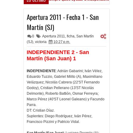
Dolor por Jorge Messi
Apertura 2011 - Fecha 1 - San
Martín (SJ)
0
Apertura 2011
,
ficha
,
San Martín
(SJ)
,
victoria
10:27 p.m.
INDEPENDIENTE 2 - San
Martín (San Juan) 1
INDEPENDIENTE
: Adrián Gabarini; Iván Vélez,
Eduardo Tuzzio, Gabriel Milito (A), Maximiliano
Velázquez; Nicolás Cabrera (22'ST Fernando
Godoy), Cristian Pellerano (13'ST Nicolás
Delmonte), Roberto Battión, Osmar Ferreyra;
Marco Pérez (40'ST Leonel Galeano) y Facundo
Parra.
DT: Cristian Díaz.
Suplentes: Diego Rodríguez, Iván Pérez,
Francisco Pizzini y Patricio Vidal.