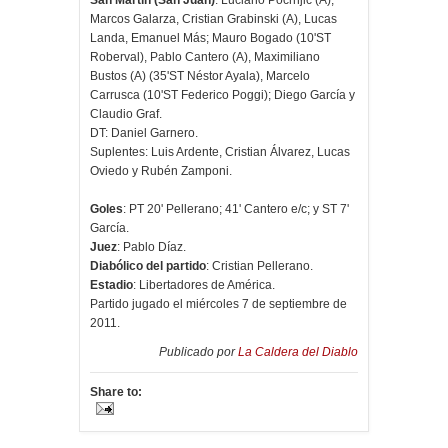
San Martín (San Juan)
: Luciano Pocrnjic (A);
Marcos Galarza, Cristian Grabinski (A), Lucas
Landa, Emanuel Más; Mauro Bogado (10'ST
Roberval), Pablo Cantero (A), Maximiliano
Bustos (A) (35'ST Néstor Ayala), Marcelo
Carrusca (10'ST Federico Poggi); Diego García y
Claudio Graf.
DT: Daniel Garnero.
Suplentes: Luis Ardente, Cristian Álvarez, Lucas
Oviedo y Rubén Zamponi.
Goles
: PT 20' Pellerano; 41' Cantero e/c; y ST 7'
García.
Juez
: Pablo Díaz.
Diabólico del partido
: Cristian Pellerano.
Estadio
: Libertadores de América.
Partido jugado el miércoles 7 de septiembre de
2011.
Publicado por
La Caldera del Diablo
Share to: