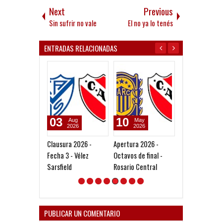
Next
Previous
Sin sufrir no vale
El no ya lo tenés
ENTRADAS RELACIONADAS
10
06
05
May
Aug
Aug
2026
2026
2026
Apertura 2026 -
Seoane: "Prefiero
Goleada histór
Octavos de final -
dejar la gestión y que
la Reserva
Rosario Central
venga gente nueva"
PUBLICAR UN COMENTARIO