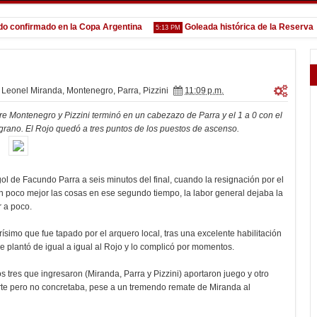
nfirmado en la Copa Argentina
Goleada histórica de la Reserva
5:13 PM
1:
Leonel Miranda
,
Montenegro
,
Parra
,
Pizzini
11:09 p.m.
tre Montenegro y Pizzini terminó en un cabezazo de Parra y el 1 a 0 con el
lgrano. El Rojo quedó a tres puntos de los puestos de ascenso.
ol de Facundo Parra a seis minutos del final, cuando la resignación por el
n poco mejor las cosas en ese segundo tiempo, la labor general dejaba la
r a poco.
imo que fue tapado por el arquero local, tras una excelente habilitación
le plantó de igual a igual al Rojo y lo complicó por momentos.
 tres que ingresaron (Miranda, Parra y Pizzini) aportaron juego y otro
erte pero no concretaba, pese a un tremendo remate de Miranda al