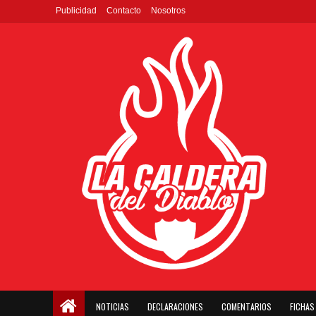
Publicidad
Contacto
Nosotros
NOTICIAS
DECLARACIONES
COMENTARIOS
FICHAS