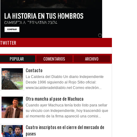
Anuncio SOICOS
TWITTER
POPULAR
COMENTARIOS
ARCHIVO
Contacto
La Caldera del Diablo Un diario Independiente
Desde 1996 siguiendo al Rojo Sitio oficial:
www.lacalderadeldiablo.net Correo electrón...
Otra mancha al pase de Machuca
Cuando ayer Machuca tenía todo listo para sellar
su vínculo con Independiente, hoy trascendió que
al momento de la firma apareció una comisi...
Cuatro inscriptos en el cierre del mercado de
pases