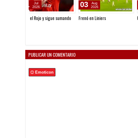
03
26
Aug
Jul
2026
2026
Frenó en Liniers
Una ráfaga en La Plata
PUBLICAR UN COMENTARIO
Emoticon