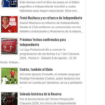
Este viernes cerró el libro de pases en el fútbol
argentino e Independiente inscribió a cuatro
futbolistas para seguir negociando. Ellos son...
Firmó Machuca y es refuerzo de Independiente
Imanol Machuca es refuerzo de Independiente.
Desde el Club emitieron un comunicado con los
detalles contractuales y financieros de la adquis...
Próximas fechas confirmadas para
Independiente
La Liga Profesional dio a conocer la
programacion de las fechas 4 a 7 del Clausura
2026. Fecha 4 - Sábado 8 de agosto - 21.30
horas Indepe...
Cedrés, también al Globo
Así como Ignacio Pussetto, el volante uruguayo
Rodrigo Fernández Cedres, quien tampoco era
tenido en cuenta por Quinteros, se va a préstamo
...
Goleada histórica de la Reserva
Por la tercera fecha del Torneo Proyección
Clausura 2026, los chicos de Independiente