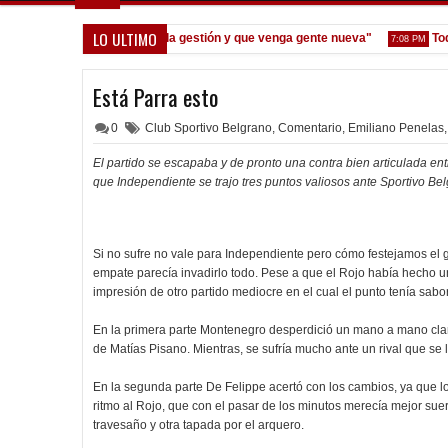
LO ULTIMO
Seoane: "Prefiero dejar la gestión y que venga gente nueva"
Todo co
7:08 PM
Está Parra esto
0
Club Sportivo Belgrano
,
Comentario
,
Emiliano Penelas
,
El partido se escapaba y de pronto una contra bien articulada en
que Independiente se trajo tres puntos valiosos ante Sportivo Be
Si no sufre no vale para Independiente pero cómo festejamos el g
empate parecía invadirlo todo. Pese a que el Rojo había hecho u
impresión de otro partido mediocre en el cual el punto tenía sabo
En la primera parte Montenegro desperdició un mano a mano clarís
de Matías Pisano. Mientras, se sufría mucho ante un rival que se 
En la segunda parte De Felippe acertó con los cambios, ya que los
ritmo al Rojo, que con el pasar de los minutos merecía mejor su
travesaño y otra tapada por el arquero.