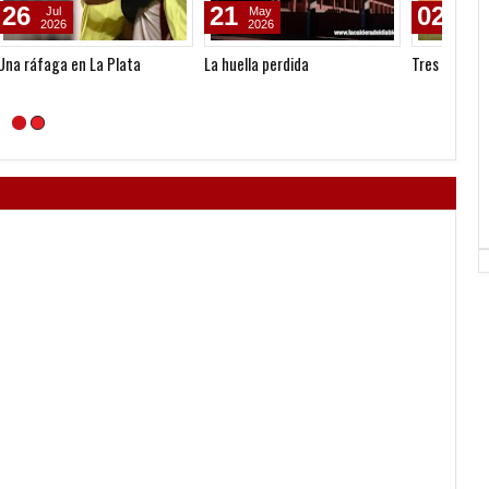
21
02
10
May
May
2026
2026
La huella perdida
Tres puntos y adentro
Última