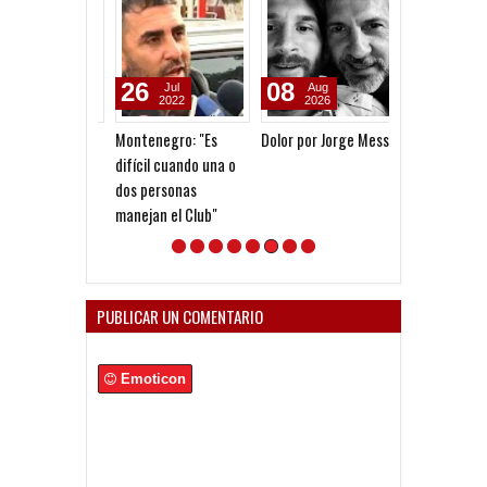
26
08
06
Jul
Aug
Aug
2022
2026
2026
Montenegro: "Es
Dolor por Jorge Messi
Seoane: "Prefi
difícil cuando una o
dejar la gestió
dos personas
venga gente n
manejan el Club"
PUBLICAR UN COMENTARIO
Emoticon