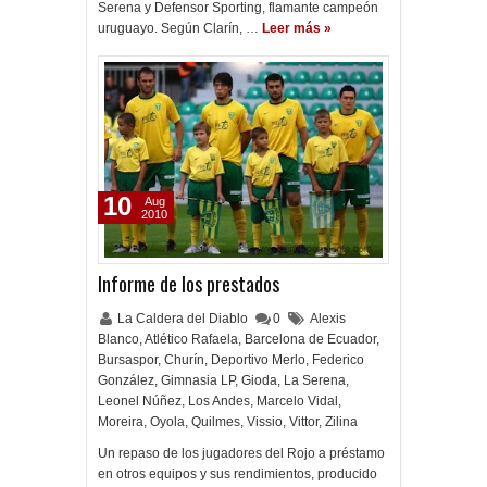
Serena y Defensor Sporting, flamante campeón
uruguayo. Según Clarín, …
Leer más »
10
Aug
2010
Informe de los prestados
La Caldera del Diablo
0
Alexis
Blanco
,
Atlético Rafaela
,
Barcelona de Ecuador
,
Bursaspor
,
Churín
,
Deportivo Merlo
,
Federico
González
,
Gimnasia LP
,
Gioda
,
La Serena
,
Leonel Núñez
,
Los Andes
,
Marcelo Vidal
,
Moreira
,
Oyola
,
Quilmes
,
Vissio
,
Vittor
,
Zilina
Un repaso de los jugadores del Rojo a préstamo
en otros equipos y sus rendimientos, producido