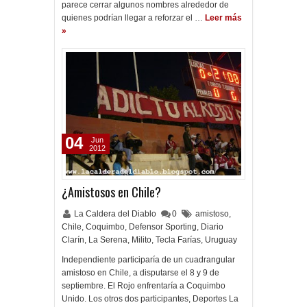
parece cerrar algunos nombres alrededor de
quienes podrían llegar a reforzar el …
Leer más
»
04
Jun
2012
¿Amistosos en Chile?
La Caldera del Diablo
0
amistoso
,
Chile
,
Coquimbo
,
Defensor Sporting
,
Diario
Clarín
,
La Serena
,
Milito
,
Tecla Farías
,
Uruguay
Independiente participaría de un cuadrangular
amistoso en Chile, a disputarse el 8 y 9 de
septiembre. El Rojo enfrentaría a Coquimbo
Unido. Los otros dos participantes, Deportes La