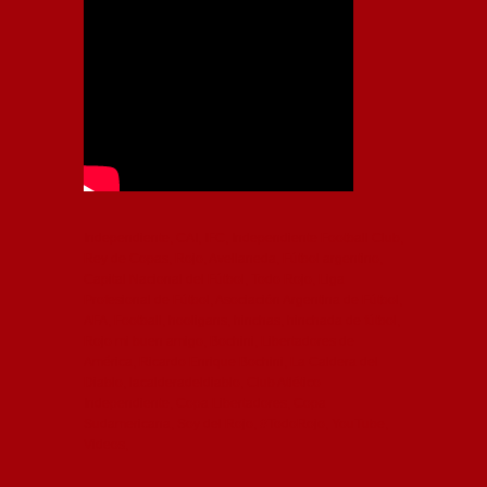
Independiente, CAI, IFC, Independiente Football Club,
Rey de Copas, Rojo, Avellaneda, Fútbol argentino,
Capital Nacional del Fútbol, Todo Rojo, Liga
Profesional de Fútbol, Asociación Argentina de Fútbol,
AFA, Football, hooligans, hinchas, hinchada de fútbol,
Rojo mi buen amigo, Bochini, Libertadores de
América, Ricardo Enrique Bochini, La Caldera del
Diablo, lacalderadeldiablo, Club Atlético
Independiente, Copa Libertadores, Copa
Sudamericana, Soy del Rojo, #TodoRojo, YouTube,
Videos,