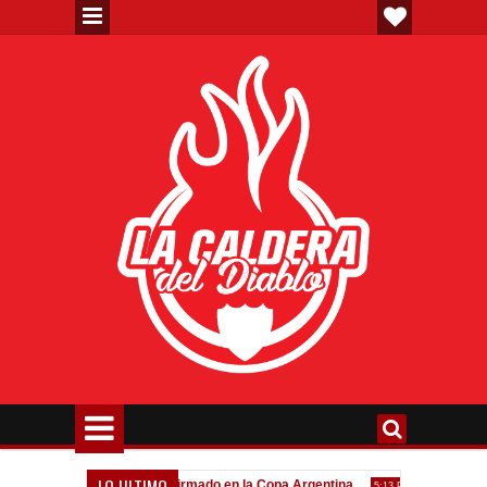
LO ULTIMO
va"
Todo confirmado en la Copa Argentina
Goleada históric
7:08 PM
5:13 PM