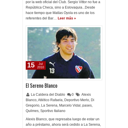
por la web oficial del Club. Sergio Vittor no fue a
República Checa, sino a Eslovaquia...Desde
hace tiempo que Matías Oyola es uno de los
referentes del Bar…
Leer más »
15
Jul
2010
El Sereno Blanco
La Caldera del Diablo
0
Alexis
Blanco
,
Atlético Rafaela
,
Deportivo Merlo
,
Di
Gregorio
,
La Serena
,
Marcelo Vidal
,
pases
,
Quilmes
,
Sportivo Italiano
Alexis Blanco, que regresaba luego de estar un
año a préstamo, ahora será cedido a La Serena,