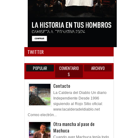
Anun
TWITTER
POPULAR
COMENTARIO
ARCHIVO
S
Contacto
La Caldera del Diablo Un diario
Independiente Desde 1996
siguiendo al Rojo Sitio oficial:
www.lacalderadeldiablo.net
Correo electrón...
Otra mancha al pase de
Machuca
Cuando ayer Machuca tenía todo