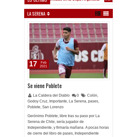
Frenó en Liniers
39 PM
LA SERENA
17
Feb
2021
Se viene Poblete
La Caldera del Diablo
0
Colón
,
Godoy Cruz
,
Importante
,
La Serena
,
pases
,
Poblete
,
San Lorenzo
Gerónimo Poblete, libre tras su paso por La
Serena de Chile, sería jugador de
Independiente, y firmaría mañana. A pocas horas
de cierre del libro de pases, Independiente