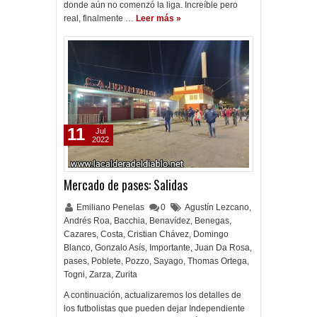
donde aún no comenzó la liga. Increíble pero
real, finalmente …
Leer más »
11
Jul
2022
Mercado de pases: Salidas
Emiliano Penelas
0
Agustín Lezcano
,
Andrés Roa
,
Bacchia
,
Benavídez
,
Benegas
,
Cazares
,
Costa
,
Cristian Chávez
,
Domingo
Blanco
,
Gonzalo Asís
,
Importante
,
Juan Da Rosa
,
pases
,
Poblete
,
Pozzo
,
Sayago
,
Thomas Ortega
,
Togni
,
Zarza
,
Zurita
A continuación, actualizaremos los detalles de
los futbolistas que pueden dejar Independiente