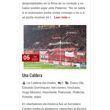
desprolijidades en la firma de su contrato y no
haber podido jugar ante Platense. "No se sabía
si el entrenador podía contar conmigo o no o si
se podía resolver mi t…
Leer más »
05
Jul
2022
Una Caldera
La Caldera del Diablo
0
Diario Olé
,
Eduardo Domínguez
,
elecciones
,
hinchada
,
Hugo Moyano
,
Importante
,
Patronato
,
Platense
,
Poblete
,
video
El Libertadores de América fue un hervidero.
Cantos contra la dirigencia, reproches al técnico