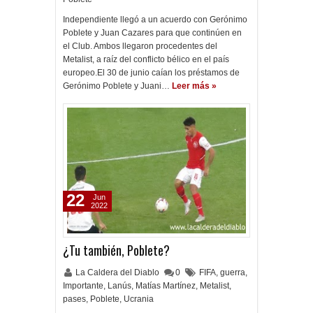
Independiente llegó a un acuerdo con Gerónimo
Poblete y Juan Cazares para que continúen en
el Club. Ambos llegaron procedentes del
Metalist, a raíz del conflicto bélico en el país
europeo.El 30 de junio caían los préstamos de
Gerónimo Poblete y Juani…
Leer más »
22
Jun
2022
¿Tu también, Poblete?
La Caldera del Diablo
0
FIFA
,
guerra
,
Importante
,
Lanús
,
Matías Martínez
,
Metalist
,
pases
,
Poblete
,
Ucrania