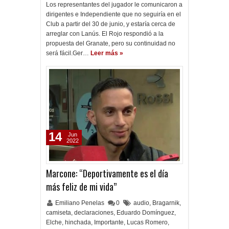
Los representantes del jugador le comunicaron a
dirigentes e Independiente que no seguiría en el
Club a partir del 30 de junio, y estaría cerca de
arreglar con Lanús. El Rojo respondió a la
propuesta del Granate, pero su continuidad no
será fácil.Ger…
Leer más »
14
Jun
2022
Marcone: “Deportivamente es el día
más feliz de mi vida”
Emiliano Penelas
0
audio
,
Bragarnik
,
camiseta
,
declaraciones
,
Eduardo Domínguez
,
Elche
,
hinchada
,
Importante
,
Lucas Romero
,