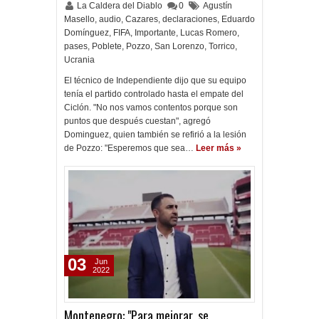
La Caldera del Diablo
0
Agustín
Masello
,
audio
,
Cazares
,
declaraciones
,
Eduardo
Domínguez
,
FIFA
,
Importante
,
Lucas Romero
,
pases
,
Poblete
,
Pozzo
,
San Lorenzo
,
Torrico
,
Ucrania
El técnico de Independiente dijo que su equipo
tenía el partido controlado hasta el empate del
Ciclón. "No nos vamos contentos porque son
puntos que después cuestan", agregó
Dominguez, quien también se refirió a la lesión
de Pozzo: "Esperemos que sea…
Leer más »
03
Jun
2022
Montenegro: "Para mejorar, se