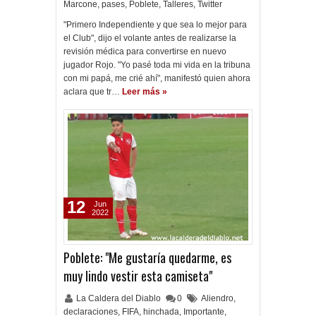
Marcone
,
pases
,
Poblete
,
Talleres
,
Twitter
"Primero Independiente y que sea lo mejor para
el Club", dijo el volante antes de realizarse la
revisión médica para convertirse en nuevo
jugador Rojo. "Yo pasé toda mi vida en la tribuna
con mi papá, me crié ahí", manifestó quien ahora
aclara que tr…
Leer más »
12
Jun
2022
Poblete: "Me gustaría quedarme, es
muy lindo vestir esta camiseta"
La Caldera del Diablo
0
Aliendro
,
declaraciones
,
FIFA
,
hinchada
,
Importante
,