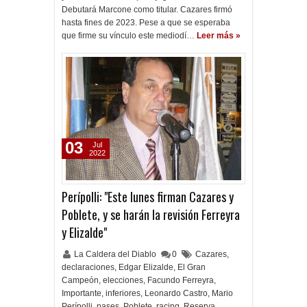
Debutará Marcone como titular. Cazares firmó
hasta fines de 2023. Pese a que se esperaba
que firme su vínculo este mediodí…
Leer más »
03
Jul
2022
Perípolli: "Este lunes firman Cazares y
Poblete, y se harán la revisión Ferreyra
y Elizalde"
La Caldera del Diablo
0
Cazares
,
declaraciones
,
Edgar Elizalde
,
El Gran
Campeón
,
elecciones
,
Facundo Ferreyra
,
Importante
,
inferiores
,
Leonardo Castro
,
Mario
Perípolli
,
pases
,
Poblete
,
racing
,
Reserva
,