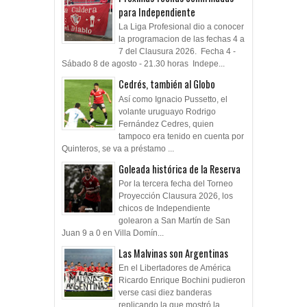
para Independiente
La Liga Profesional dio a conocer
la programacion de las fechas 4 a
7 del Clausura 2026. Fecha 4 -
Sábado 8 de agosto - 21.30 horas Indepe...
Cedrés, también al Globo
Así como Ignacio Pussetto, el
volante uruguayo Rodrigo
Fernández Cedres, quien
tampoco era tenido en cuenta por
Quinteros, se va a préstamo ...
Goleada histórica de la Reserva
Por la tercera fecha del Torneo
Proyección Clausura 2026, los
chicos de Independiente
golearon a San Martín de San
Juan 9 a 0 en Villa Domín...
Las Malvinas son Argentinas
En el Libertadores de América
Ricardo Enrique Bochini pudieron
verse casi diez banderas
replicando la que mostró la