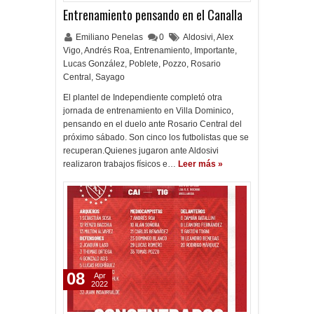
Entrenamiento pensando en el Canalla
Emiliano Penelas
0
Aldosivi
,
Alex
Vigo
,
Andrés Roa
,
Entrenamiento
,
Importante
,
Lucas González
,
Poblete
,
Pozzo
,
Rosario
Central
,
Sayago
El plantel de Independiente completó otra
jornada de entrenamiento en Villa Dominico,
pensando en el duelo ante Rosario Central del
próximo sábado. Son cinco los futbolistas que se
recuperan.Quienes jugaron ante Aldosivi
realizaron trabajos físicos e…
Leer más »
08
Apr
2022