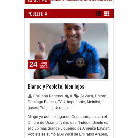
POBLETE
24
Aug
2022
Blanco y Poblete, bien lejos
Emiliano Penelas
0
Al Wasl
,
Dnipro
,
Domingo Blanco
,
EAU
,
Importante
,
Metalist
,
pases
,
Poblete
,
Ucrania
Mingo ya debutó jugando Copa europea con el
Dnipro de Ucrania, y dijo que "Independiente es
el club más grande y querido de América Latina".
Poblete se sumó al Al Wasl de Emiratos Árabes,