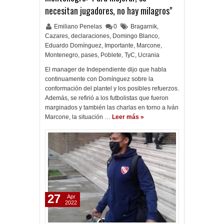
necesitan jugadores, no hay milagros"
Emiliano Penelas
0
Bragarnik
,
Cazares
,
declaraciones
,
Domingo Blanco
,
Eduardo Domínguez
,
Importante
,
Marcone
,
Montenegro
,
pases
,
Poblete
,
TyC
,
Ucrania
El manager de Independiente dijo que habla
continuamente con Domínguez sobre la
conformación del plantel y los posibles refuerzos.
Además, se refirió a los futbolistas que fueron
marginados y también las charlas en torno a Iván
Marcone, la situación …
Leer más »
27
Apr
2022