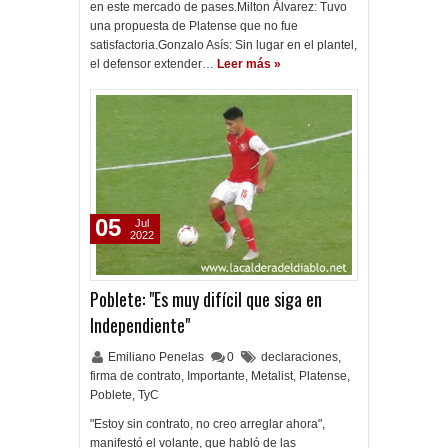
en este mercado de pases.Milton Álvarez: Tuvo
una propuesta de Platense que no fue
satisfactoria.Gonzalo Asís: Sin lugar en el plantel,
el defensor extender…
Leer más »
05
Jul
2022
Poblete: "Es muy difícil que siga en
Independiente"
Emiliano Penelas
0
declaraciones
,
firma de contrato
,
Importante
,
Metalist
,
Platense
,
Poblete
,
TyC
"Estoy sin contrato, no creo arreglar ahora",
manifestó el volante, que habló de las