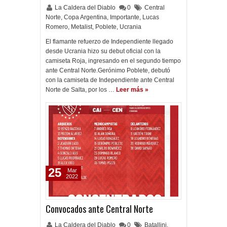
La Caldera del Diablo
0
Central
Norte
,
Copa Argentina
,
Importante
,
Lucas
Romero
,
Metalist
,
Poblete
,
Ucrania
El flamante refuerzo de Independiente llegado
desde Ucrania hizo su debut oficial con la
camiseta Roja, ingresando en el segundo tiempo
ante Central Norte.Gerónimo Poblete, debutó
con la camiseta de Independiente ante Central
Norte de Salta, por los …
Leer más »
25
Mar
2022
Convocados ante Central Norte
La Caldera del Diablo
0
Batallini
,