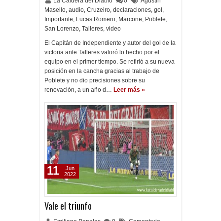
La Caldera del Diablo
0
Agustín
Masello
,
audio
,
Cruzeiro
,
declaraciones
,
gol
,
Importante
,
Lucas Romero
,
Marcone
,
Poblete
,
San Lorenzo
,
Talleres
,
video
El Capitán de Independiente y autor del gol de la
victoria ante Talleres valoró lo hecho por el
equipo en el primer tiempo. Se refirió a su nueva
posición en la cancha gracias al trabajo de
Poblete y no dio precisiones sobre su
renovación, a un año d…
Leer más »
11
Jun
2022
Vale el triunfo