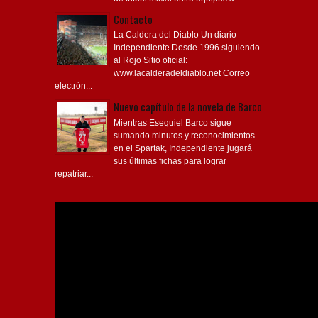
Contacto
La Caldera del Diablo Un diario
Independiente Desde 1996 siguiendo
al Rojo Sitio oficial:
www.lacalderadeldiablo.net Correo
electrón...
Nuevo capítulo de la novela de Barco
Mientras Esequiel Barco sigue
sumando minutos y reconocimientos
en el Spartak, Independiente jugará
sus últimas fichas para lograr
repatriar...