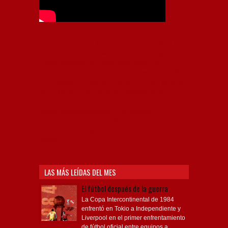
Independiente, CAI, IFC, Independiente Football Club,
Rey de Copas, Rojo, Avellaneda, Fútbol argentino,
Capital Nacional del Fútbol, Todo Rojo, Liga
Profesional de Fútbol, Asociación Argentina de Fútbol,
AFA, Football, hooligans, hinchas, hinchada de fútbol,
Rojo mi buen amigo, Bochini, Libertadores de
América, Ricardo Enrique Bochini, La Caldera del
Diablo, lacalderadeldiablo, Club Atlético
Independiente, Copa Libertadores, Copa
Sudamericana, Soy del Rojo, #TodoRojo, YouTube,
Videos,
LAS MÁS LEÍDAS DEL MES
El fútbol después de la guerra
La Copa Intercontinental de 1984
enfrentó en Tokio a Independiente y
Liverpool en el primer enfrentamiento
de fútbol oficial entre equipos a...