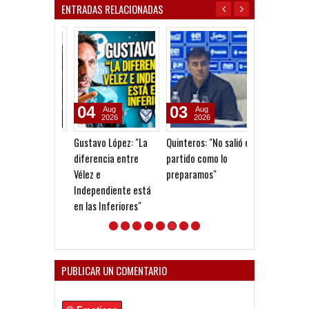
ENTRADAS RELACIONADAS
04
03
31
Aug
Aug
Jul
2026
2026
2026
Gustavo López: "La
Quinteros: "No salió el
Firmó Machuca
diferencia entre
partido como lo
refuerzo de
Vélez e
preparamos"
Independiente
Independiente está
en las Inferiores"
PUBLICAR UN COMENTARIO