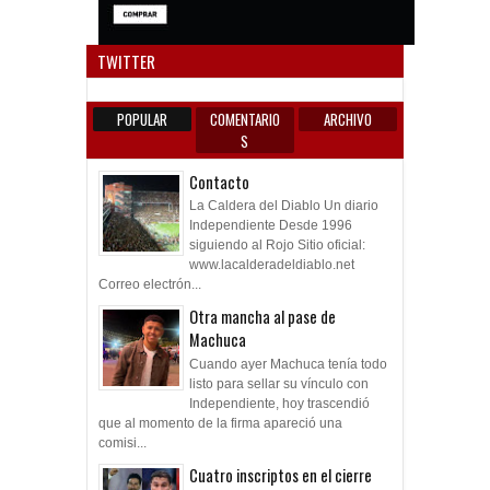
Anun
TWITTER
POPULAR
COMENTARIO
ARCHIVO
S
Contacto
La Caldera del Diablo Un diario
Independiente Desde 1996
siguiendo al Rojo Sitio oficial:
www.lacalderadeldiablo.net
Correo electrón...
Otra mancha al pase de
Machuca
Cuando ayer Machuca tenía todo
listo para sellar su vínculo con
Independiente, hoy trascendió
que al momento de la firma apareció una
comisi...
Cuatro inscriptos en el cierre