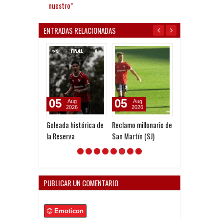
nuestro”
ENTRADAS RELACIONADAS
05
05
13
Aug
Aug
Jul
2026
2026
2026
Goleada histórica de
Reclamo millonario de
Independiente
la Reserva
San Martín (SJ)
Liverpool: El pr
antecedente e
argentinos e i
post Malvinas
PUBLICAR UN COMENTARIO
Emoticon