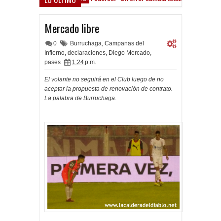
cho Román, al ascenso holandés
Mercado libre
0
Burruchaga
,
Campanas del
Infierno
,
declaraciones
,
Diego Mercado
,
pases
1:24 p.m.
El volante no seguirá en el Club luego de no
aceptar la propuesta de renovación de contrato.
La palabra de Burruchaga.