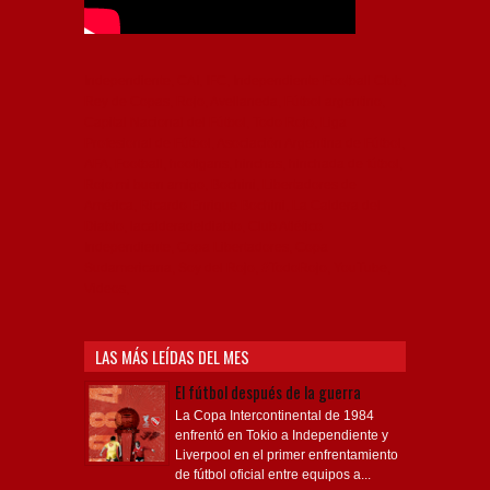
Independiente, CAI, IFC, Independiente Football Club,
Rey de Copas, Rojo, Avellaneda, Fútbol argentino,
Capital Nacional del Fútbol, Todo Rojo, Liga
Profesional de Fútbol, Asociación Argentina de Fútbol,
AFA, Football, hooligans, hinchas, hinchada de fútbol,
Rojo mi buen amigo, Bochini, Libertadores de
América, Ricardo Enrique Bochini, La Caldera del
Diablo, lacalderadeldiablo, Club Atlético
Independiente, Copa Libertadores, Copa
Sudamericana, Soy del Rojo, #TodoRojo, YouTube,
Videos,
LAS MÁS LEÍDAS DEL MES
El fútbol después de la guerra
La Copa Intercontinental de 1984
enfrentó en Tokio a Independiente y
Liverpool en el primer enfrentamiento
de fútbol oficial entre equipos a...