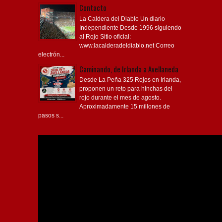
Contacto
La Caldera del Diablo Un diario
Independiente Desde 1996 siguiendo
al Rojo Sitio oficial:
www.lacalderadeldiablo.net Correo
electrón...
Caminando, de Irlanda a Avellaneda
Desde La Peña 325 Rojos en Irlanda,
proponen un reto para hinchas del
rojo durante el mes de agosto.
Aproximadamente 15 millones de
pasos s...