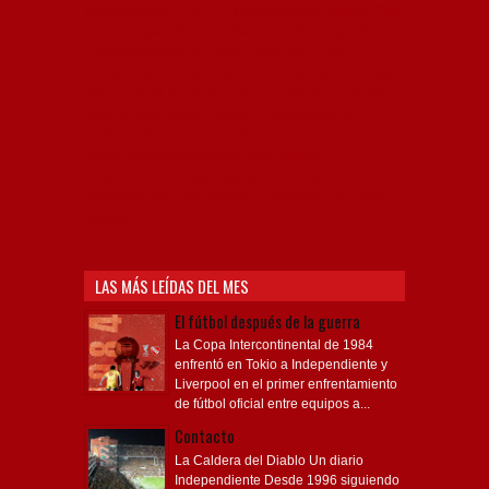
Independiente, CAI, IFC, Independiente Football Club,
Rey de Copas, Rojo, Avellaneda, Fútbol argentino,
Capital Nacional del Fútbol, Todo Rojo, Liga
Profesional de Fútbol, Asociación Argentina de Fútbol,
AFA, Football, hooligans, hinchas, hinchada de fútbol,
Rojo mi buen amigo, Bochini, Libertadores de
América, Ricardo Enrique Bochini, La Caldera del
Diablo, lacalderadeldiablo, Club Atlético
Independiente, Copa Libertadores, Copa
Sudamericana, Soy del Rojo, #TodoRojo, YouTube,
Videos,
LAS MÁS LEÍDAS DEL MES
El fútbol después de la guerra
La Copa Intercontinental de 1984
enfrentó en Tokio a Independiente y
Liverpool en el primer enfrentamiento
de fútbol oficial entre equipos a...
Contacto
La Caldera del Diablo Un diario
Independiente Desde 1996 siguiendo