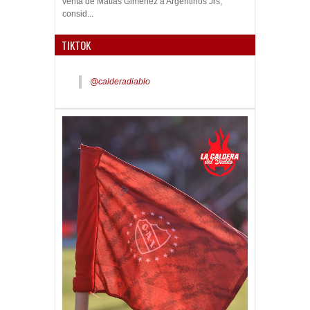
venta de Matías Giménez a Argentinos Jrs,
consid...
TIKTOK
@calderadiablo