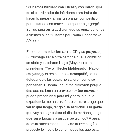
“Ya hemos hablado con Lucas y con Berón, que
es el coordinador de Inferiores para tratar de
hacer lo mejor y armar un plantel competitivo
para cuando comience la temporada”, agregó
Burruchaga en la audición que se emite de lunes
a viernes a las 23 horas por Radio Cooperativa
AM 770.
En torno a su relación con la CD y su proyecto,
Burruchaga señaló: “A partir de que la comisión
se abrió y quedaron Hugo (Moyano) como
presidente, ‘Yoyo’ (Héctor Maldonado), Pablo
(Moyano) y el resto que los acompañó, se fue
delegando y las cosas no salieron cómo se
pensaban. Cuando llegué me criticaron porque
dije que no tenía un proyecto. ¿Qué proyecto
puede presentar si para mí y para lo que la
experiencia me ha enseñado primero tengo que
ver lo que tengo, tengo que escuchar a la gente
que voy a diagnosticar el día de mañana, tengo
que ver a Lucas y a su cuerpo técnico? A pesar
de esta nueva modalidad y de la tecnología el
proyecto lo hice y lo tienen todos los que están