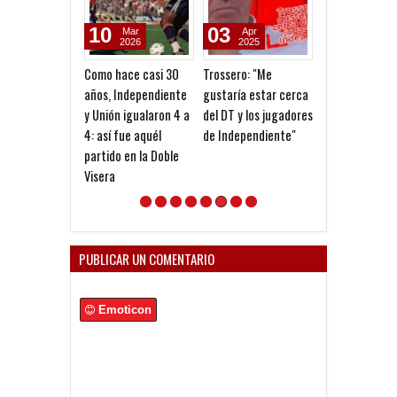
10
03
27
Mar
Apr
Jul
2026
2025
2024
Como hace casi 30
Trossero: "Me
La Séptima del
años, Independiente
gustaría estar cerca
Copas
y Unión igualaron 4 a
del DT y los jugadores
4: así fue aquél
de Independiente"
partido en la Doble
Visera
PUBLICAR UN COMENTARIO
Emoticon