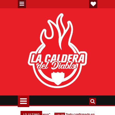
LO ULTIMO
tión y que venga gente nueva"
Todo confirmado en la Copa Argentina
7:08 PM