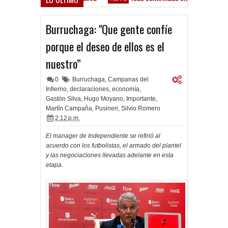
 partido como lo preparamos"
Burruchaga: "Que gente confíe
porque el deseo de ellos es el
nuestro”
0
Burruchaga
,
Campanas del
Infierno
,
declaraciones
,
economía
,
Gastón Silva
,
Hugo Moyano
,
Importante
,
Martín Campaña
,
Pusineri
,
Silvio Romero
2:12 p.m.
El manager de Independiente se refirió al
acuerdo con los futbolistas, el armado del plantel
y las negociaciones llevadas adelante en esta
etapa.