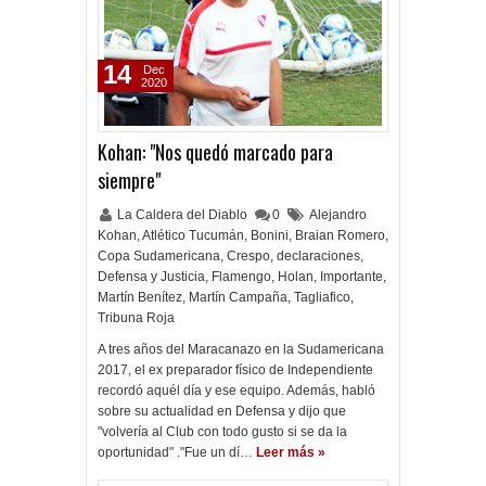
14
Dec
2020
Kohan: "Nos quedó marcado para
siempre"
La Caldera del Diablo
0
Alejandro
Kohan
,
Atlético Tucumán
,
Bonini
,
Braian Romero
,
Copa Sudamericana
,
Crespo
,
declaraciones
,
Defensa y Justicia
,
Flamengo
,
Holan
,
Importante
,
Martín Benítez
,
Martín Campaña
,
Tagliafico
,
Tribuna Roja
A tres años del Maracanazo en la Sudamericana
2017, el ex preparador físico de Independiente
recordó aquél día y ese equipo. Además, habló
sobre su actualidad en Defensa y dijo que
"volvería al Club con todo gusto si se da la
oportunidad" ."Fue un dí…
Leer más »