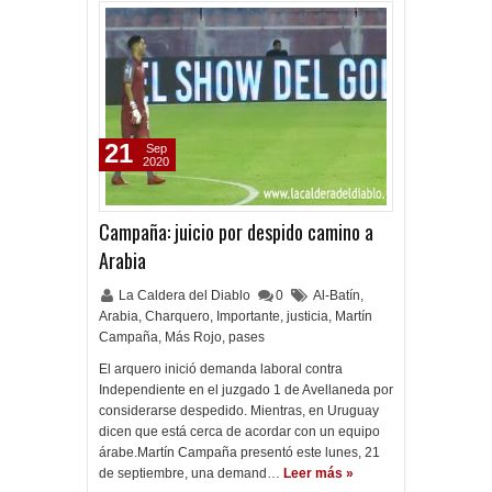
21
Sep
2020
Campaña: juicio por despido camino a
Arabia
La Caldera del Diablo
0
Al-Batín
,
Arabia
,
Charquero
,
Importante
,
justicia
,
Martín
Campaña
,
Más Rojo
,
pases
El arquero inició demanda laboral contra
Independiente en el juzgado 1 de Avellaneda por
considerarse despedido. Mientras, en Uruguay
dicen que está cerca de acordar con un equipo
árabe.Martín Campaña presentó este lunes, 21
de septiembre, una demand…
Leer más »