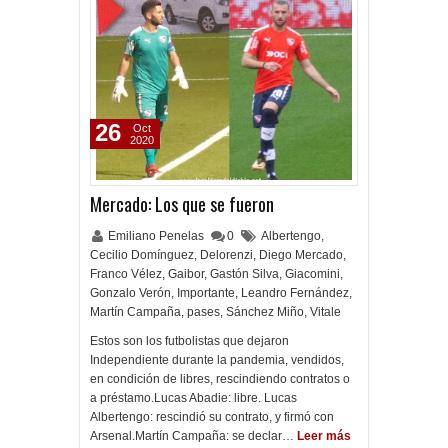
26
Oct
2020
Mercado: Los que se fueron
Emiliano Penelas
0
Albertengo
,
Cecilio Domínguez
,
Delorenzi
,
Diego Mercado
,
Franco Vélez
,
Gaibor
,
Gastón Silva
,
Giacomini
,
Gonzalo Verón
,
Importante
,
Leandro Fernández
,
Martín Campaña
,
pases
,
Sánchez Miño
,
Vitale
Estos son los futbolistas que dejaron
Independiente durante la pandemia, vendidos,
en condición de libres, rescindiendo contratos o
a préstamo.Lucas Abadie: libre. Lucas
Albertengo: rescindió su contrato, y firmó con
Arsenal.Martín Campaña: se declar…
Leer más