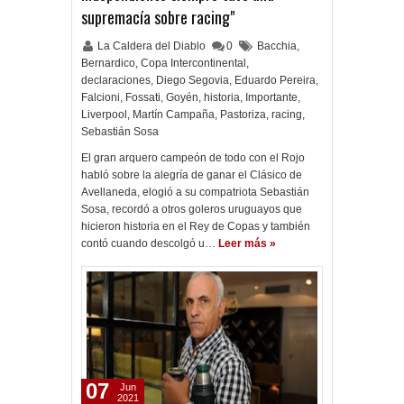
supremacía sobre racing"
La Caldera del Diablo
0
Bacchia
,
Bernardico
,
Copa Intercontinental
,
declaraciones
,
Diego Segovia
,
Eduardo Pereira
,
Falcioni
,
Fossati
,
Goyén
,
historia
,
Importante
,
Liverpool
,
Martín Campaña
,
Pastoriza
,
racing
,
Sebastián Sosa
El gran arquero campeón de todo con el Rojo
habló sobre la alegría de ganar el Clásico de
Avellaneda, elogió a su compatriota Sebastián
Sosa, recordó a otros goleros uruguayos que
hicieron historia en el Rey de Copas y también
contó cuando descolgó u…
Leer más »
07
Jun
2021