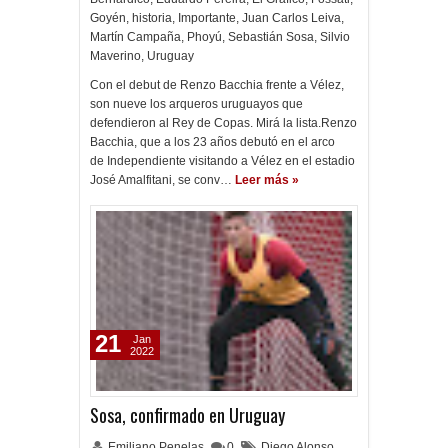
Goyén
,
historia
,
Importante
,
Juan Carlos Leiva
,
Martín Campaña
,
Phoyú
,
Sebastián Sosa
,
Silvio
Maverino
,
Uruguay
Con el debut de Renzo Bacchia frente a Vélez,
son nueve los arqueros uruguayos que
defendieron al Rey de Copas. Mirá la lista.Renzo
Bacchia, que a los 23 años debutó en el arco
de Independiente visitando a Vélez en el estadio
José Amalfitani, se conv…
Leer más »
21
Jan
2022
Sosa, confirmado en Uruguay
Emiliano Penelas
0
Diego Alonso
,