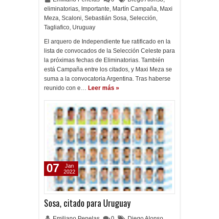
eliminatorias
,
Importante
,
Martín Campaña
,
Maxi
Meza
,
Scaloni
,
Sebastián Sosa
,
Selección
,
Tagliafico
,
Uruguay
El arquero de Independiente fue ratificado en la
lista de convocados de la Selección Celeste para
la próximas fechas de Eliminatorias. También
está Campaña entre los citados, y Maxi Meza se
suma a la convocatoria Argentina. Tras haberse
reunido con e…
Leer más »
07
Jan
2022
Sosa, citado para Uruguay
Emiliano Penelas
0
Diego Alonso
,