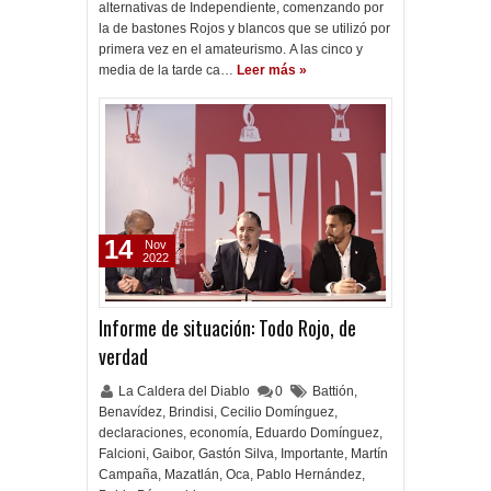
alternativas de Independiente, comenzando por
la de bastones Rojos y blancos que se utilizó por
primera vez en el amateurismo. A las cinco y
media de la tarde ca…
Leer más »
14
Nov
2022
Informe de situación: Todo Rojo, de
verdad
La Caldera del Diablo
0
Battión
,
Benavídez
,
Brindisi
,
Cecilio Domínguez
,
declaraciones
,
economía
,
Eduardo Domínguez
,
Falcioni
,
Gaibor
,
Gastón Silva
,
Importante
,
Martín
Campaña
,
Mazatlán
,
Oca
,
Pablo Hernández
,