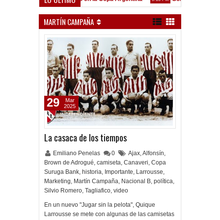
enó en Liniers
MARTÍN CAMPAÑA
29
Mar
2025
La casaca de los tiempos
Emiliano Penelas
0
Ajax
,
Alfonsín
,
Brown de Adrogué
,
camiseta
,
Canaveri
,
Copa
Suruga Bank
,
historia
,
Importante
,
Larrousse
,
Marketing
,
Martín Campaña
,
Nacional B
,
política
,
Silvio Romero
,
Tagliafico
,
video
En un nuevo "Jugar sin la pelota", Quique
Larrousse se mete con algunas de las camisetas