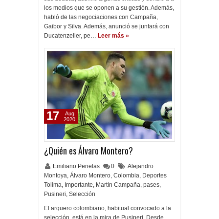
los medios que se oponen a su gestión. Además,
habló de las negociaciones con Campaña,
Gaibor y Silva. Además, anunció se juntará con
Ducatenzeiler, pe…
Leer más »
17
Aug
2020
¿Quién es Álvaro Montero?
Emiliano Penelas
0
Alejandro
Montoya
,
Álvaro Montero
,
Colombia
,
Deportes
Tolima
,
Importante
,
Martín Campaña
,
pases
,
Pusineri
,
Selección
El arquero colombiano, habitual convocado a la
selección, está en la mira de Pusineri. Desde