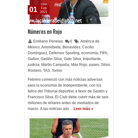
01
Feb
2021
Números en Rojo
Emiliano Penelas
0
América de
México
,
Amorebieta
,
Benavídez
,
Cecilio
Domínguez
,
Defensor Sporting
,
economía
,
FIFA
,
Gaibor
,
Gastón Silva
,
Gato Silva
,
Importante
,
justicia
,
Martín Campaña
,
Más Rojo
,
pases
,
Silvio
Romero
,
TAS
,
Torino
Febrero comenzó con más noticias adversas
para la economía de Independiente, con los
fallos del Tribunal deportivo a favor de Gastón y
Francisco Silva. El Club debe cubrir más de seis
millones de dólares antes de mediados de
marzo. A las noticias adv…
Leer más »