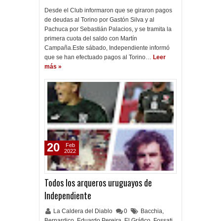
Desde el Club informaron que se giraron pagos
de deudas al Torino por Gastón Silva y al
Pachuca por Sebastián Palacios, y se tramita la
primera cuota del saldo con Martín
Campaña.Este sábado, Independiente informó
que se han efectuado pagos al Torino…
Leer
más »
20
Feb
2022
Todos los arqueros uruguayos de
Independiente
La Caldera del Diablo
0
Bacchia
,
Bernardico
,
Eduardo Pereira
,
El Gráfico
,
Fossati
,