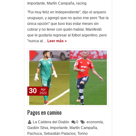
Importante
,
Martín Campaña
,
racing
"Fui muy feliz en Independiente", dijo el arquero
uruguayo, y agregó que no quiso irse pero "fue la
única opción" que tuvo tras estar meses sin
cobrar y no tener con quién hablar. Manifestó
que le gustaría regresar al fútbol argentino, pero
"nunca at…
Leer más »
30
Apr
2022
Pagos en camino
La Caldera del Diablo
0
economía
,
Gastón Silva
,
Importante
,
Martín Campaña
,
Pachuca
,
Sebastián Palacios
,
Torino