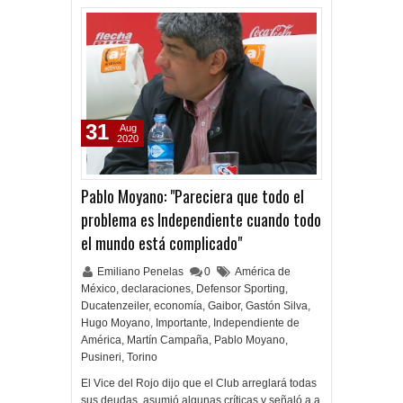
31
Aug
2020
Pablo Moyano: "Pareciera que todo el
problema es Independiente cuando todo
el mundo está complicado"
Emiliano Penelas
0
América de
México
,
declaraciones
,
Defensor Sporting
,
Ducatenzeiler
,
economía
,
Gaibor
,
Gastón Silva
,
Hugo Moyano
,
Importante
,
Independiente de
América
,
Martín Campaña
,
Pablo Moyano
,
Pusineri
,
Torino
El Vice del Rojo dijo que el Club arreglará todas
sus deudas, asumió algunas críticas y señaló a a